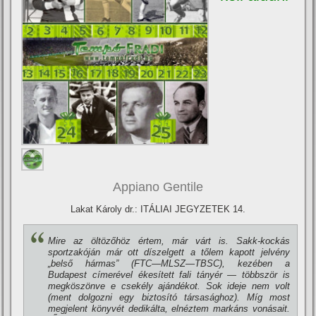
Appiano Gentile
Lakat Károly dr.: ITÁLIAI JEGYZETEK 14.
Mire az öltözőhöz értem, már várt is. Sakk-kockás
sportzakóján már ott dí­szelgett a tőlem kapott jelvény
„belső hármas” (FTC—MLSZ—TBSC), kezében a
Budapest cí­merével ékesí­tett fali tányér — többször is
megköszönve e csekély ajándékot. Sok ideje nem volt
(ment dolgozni egy biztosí­tó társasághoz). Mí­g most
megjelent könyvét dedikálta, elnéztem markáns vonásait.