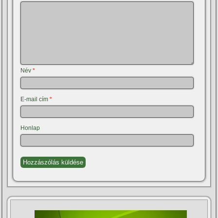
Név
*
E-mail cím
*
Honlap