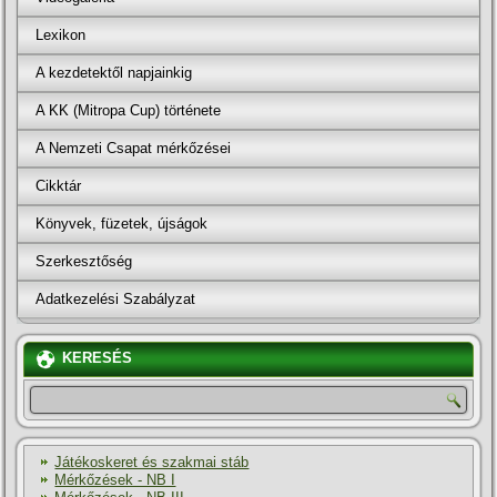
Lexikon
A kezdetektől napjainkig
A KK (Mitropa Cup) története
A Nemzeti Csapat mérkőzései
Cikktár
Könyvek, füzetek, újságok
Szerkesztőség
Adatkezelési Szabályzat
KERESÉS
Játékoskeret és szakmai stáb
Mérkőzések - NB I