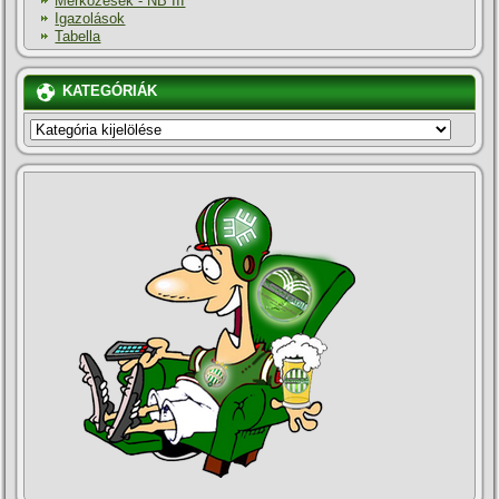
Mérkőzések - NB III
Igazolások
Tabella
KATEGÓRIÁK
KATEGÓRIÁK