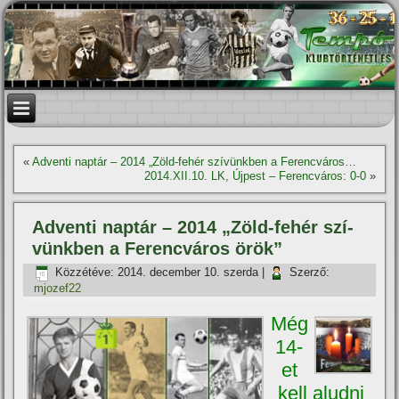
«
Adventi naptár – 2014 „Zöld-fehér szí­vünkben a Ferencváros…
2014.XII.10. LK, Újpest – Ferencváros: 0-0
»
Adventi naptár – 2014 „Zöld-fehér szí­
vünkben a Ferencváros örök”
Közzétéve:
2014. december 10. szerda
|
Szerző:
mjozef22
Még
14-
et
kell aludni