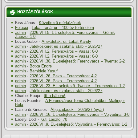
HOZZÁSZÓLÁSOK
Kiss János
-
Következő mérkőzések
Felucci
-
Lakat Tanár úr – 100 év történelem
admin
-
2026.VIII.5. EL-selejtező: Ferencváros – Górnik
Zabrze: 1-0
Lovas Gábor
-
Anekdoták: dr. Lakat Károly
admin
-
Játékoskeret és szakmai stáb – 2026/27
admin
-
2026.VIII.2. Ferencváros – Vasas: 0-0
admin
-
2026.VIII.2. Ferencváros – Vasas: 0-0
admin
-
2026.VII.30. EL-selejtező: Ferencváros – Twente: 2-2
admin
-
Botka Endre
admin
-
Bamidele Yusuf
admin
-
2026.VII.26. Paks – Ferencváros: 4-2
admin
-
2026.VII.26. Paks – Ferencváros: 4-2
admin
-
2026.VII.23. EL-selejtező: Twente – Ferencváros: 1-2
admin
-
Játékoskeret és szakmai stáb – 2026/27
Charbel Bouja
-
Itt a háboru!
Lucas Fuentes
-
A Ferencvárosi Torna Club elnökei: Mailinger
Béla
Laszlo dr.Kincses
-
Átigazolások – 2026/27 (nyár)
admin
-
2026.VII.16. EL-selejtező: Ferencváros – Vojvodina: 3-0
Erdélyi Dodi
-
Kuti László: 70
admin
-
2026.VII.9. EL-selejtező: Vojvodina – Ferencváros: 1-2