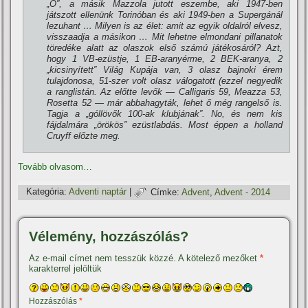
„Ő”, a másik Mazzola jutott eszembe, aki 1947-ben
játszott ellenünk Torinóban és aki 1949-ben a Supergánál
lezuhant … Milyen is az élet: amit az egyik oldalról elvesz,
visszaadja a másikon … Mit lehetne elmondani pillanatok
töredéke alatt az olaszok első számú játékosáról? Azt,
hogy 1 VB-ezüstje, 1 EB-aranyérme, 2 BEK-aranya, 2
„kicsinyí­tett” Világ Kupája van, 3 olasz bajnoki érem
tulajdonosa, 51-szer volt olasz válogatott (ezzel negyedik
a ranglistán. Az előtte levők — Calligaris 59, Meazza 53,
Rosetta 52 — már abbahagyták, lehet ő még rangelső is.
Tagja a „góllövők 100-ak klubjának”. No, és nem kis
fájdalmára „örökös” ezüstlabdás. Most éppen a holland
Cruyff előzte meg.
Tovább olvasom…
Kategória:
Adventi naptár
|
Címke:
Advent
,
Advent - 2014
Vélemény, hozzászólás?
Az e-mail címet nem tesszük közzé.
A kötelező mezőket
*
karakterrel jelöltük
Hozzászólás
*