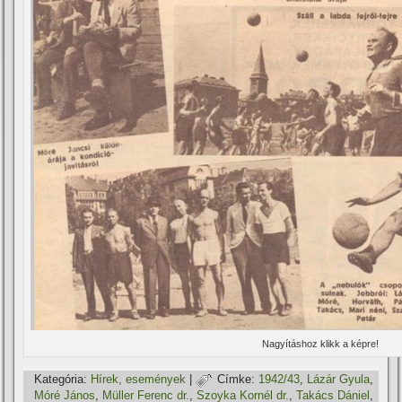
Nagyí­táshoz klikk a képre!
Kategória:
Hí­rek, események
|
Címke:
1942/43
,
Lázár Gyula
,
Móré János
,
Müller Ferenc dr.
,
Szoyka Kornél dr.
,
Takács Dániel
,