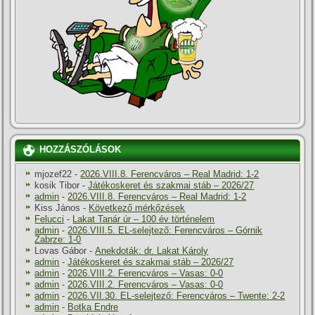
HOZZÁSZÓLÁSOK
mjozef22
-
2026.VIII.8. Ferencváros – Real Madrid: 1-2
kosik Tibor
-
Játékoskeret és szakmai stáb – 2026/27
admin
-
2026.VIII.8. Ferencváros – Real Madrid: 1-2
Kiss János
-
Következő mérkőzések
Felucci
-
Lakat Tanár úr – 100 év történelem
admin
-
2026.VIII.5. EL-selejtező: Ferencváros – Górnik
Zabrze: 1-0
Lovas Gábor
-
Anekdoták: dr. Lakat Károly
admin
-
Játékoskeret és szakmai stáb – 2026/27
admin
-
2026.VIII.2. Ferencváros – Vasas: 0-0
admin
-
2026.VIII.2. Ferencváros – Vasas: 0-0
admin
-
2026.VII.30. EL-selejtező: Ferencváros – Twente: 2-2
admin
-
Botka Endre