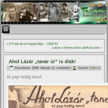
«
A Fradi dicső kupamúltja – 1942/43
Lakat a Ferencváros játékosa lett
»
Ahol Lázár „tanár úr” is diák!
Közzétéve:
2009. február 12. csütörtök
|
Szerző:
K@rcsi
Jó pap holtig tanul