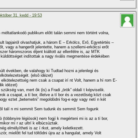
október 31. kedd - 19:53
n méltatlankodó publikum előtt talán semmi nem történt volna,
ult lapjairól olvashatjuk, a három E – Erkölcs, Erő, Egyetértés –
őt, vagy a hangerőt jelentette, hanem a szellemi-erkölcsi erőt
zer háromszoros éljent kiáltott az ellenfélre is, az MTK
n küldöttséget indí­tottak a nagy rivális megmentése érdekében
lt években, de valahogy ki Tudtad hozni a jelenlegi és
elkötelezetségét. (elsô idézet)
 elkötelezettség nem csak a csapat irí nt Volt, hanem a hí rom E-
dik idézet)
szükség van, mert ôk (is) a Fradi „örök” oldalí t képviselik.
rok a csapat, a tí bor, illetve a tí bor és a vezetôség közt csak
hogy eztet „betemetni” megoldòdni fog-e egy vagy netí n két
rôl talí n mi semmit Sem tudunk és semmit Sem fogunk
 (többnyire légiòsok) nem fogjí k megérteni mi is az a tí bor,
mikor mí r az ultrí k elbùcsùztak.
még elmélyìtheti is az í rkot, amely keletkezett.
ôször, mielôtt fel tud töltôdni ùjra az a hangulat, amely Volt