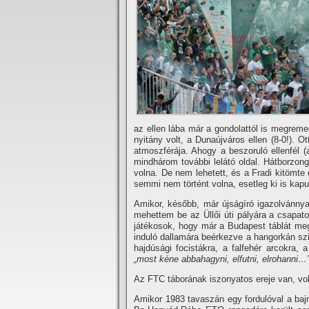
az ellen lába már a gondolattól is megrem
nyitány volt, a Dunaújváros ellen (8-0!). O
atmoszférája. Ahogy a beszoruló ellenfél (
mindhárom további lelátó oldal. Hátborzong
volna. De nem lehetett, és a Fradi kitömte 
semmi nem történt volna, esetleg ki is kap
Amikor, később, már újságí­ró igazolvánny
mehettem be az Üllői úti pályára a csapato
játékosok, hogy már a Budapest táblát megl
induló dallamára beérkezve a hangorkán szi
hajdúsági focistákra, a falfehér arcokra, 
„most kéne abbahagyni, elfutni, elrohanni…
Az FTC táborának iszonyatos ereje van, vol
Amikor 1983 tavaszán egy fordulóval a ba