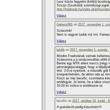
Lesz közös fegyelmi (kitiltó) bizotts
Szszjn (Szurkolòk személyisgi jogok n
http://fradimob.hu/index.php/friss/akt
Válasz
Gabesz081
on
2017. november 1. sze
Sziasztok!
Nem is nagyon tudok mit í­rni. Fantas
Válasz
lalolib
on
2017. november 1. szerda -
Minden Fradistának vannak kellemes 
Számomra a a rendszerváltás előtti é
Benne egy MTK elleni meccs (négy va
pénztárgépszalaggal, hogy a félpályái
tést. 2-0-ra nyertünk, a második gól
(megnézhetném, de akkor oda az em
Köszi az í­rás becefix, szombatra ké
emlékgyár. Jó lenne, ha a tábor viss
15-20 év múlva is emlékezne rá.
Válasz
becefix on
2017. október 31. kedd - 2
A gratulációt pedig köszönöm!!!