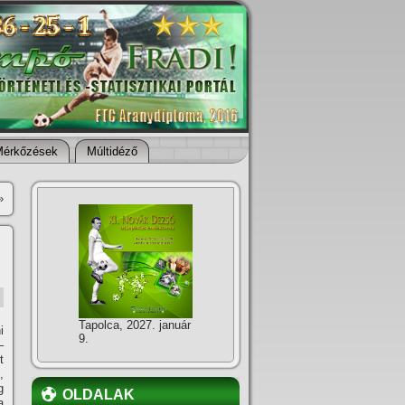
Mérkőzések
Múltidéző
»
Tapolca, 2027. január
i
9.
–
t
,
g
OLDALAK
a