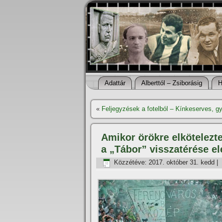
Adattár
Alberttól – Zsiborásig
H
«
Feljegyzések a fotelból – Kí­nkeserves, 
Amikor örökre elkötelez
a „Tábor” visszatérése el
Közzétéve:
2017. október 31. kedd
|