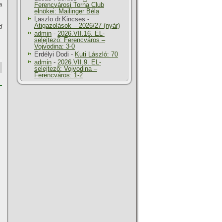
a
Ferencvárosi Torna Club
elnökei: Mailinger Béla
Laszlo dr.Kincses
-
Átigazolások – 2026/27 (nyár)
d
admin
-
2026.VII.16. EL-
selejtező: Ferencváros –
Vojvodina: 3-0
Erdélyi Dodi
-
Kuti László: 70
admin
-
2026.VII.9. EL-
selejtező: Vojvodina –
Ferencváros: 1-2