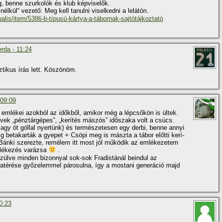
ág, benne szurkolók és klub képviselők.
élkül“ vezető: Meg kell tanulni viselkedni a lelátón.
ualis/item/5386-b-tí­pusú-kártya-a-tábornak-sajtótájkoztató
rda - 11:24
ztikus í­rás lett. Köszönöm.
 09:09
emlékei azokból az időkből, amikor még a lépcsőkön is ültek.
vek „pénztárgépes”, „kerí­tés mászós” időszaka volt a csúcs.
gy öt góllal nyertünk) és természetesen egy derbi, benne annyi
g betakarták a gyepet + Csöpi meg is mászta a tábor előtti kerí­
t Bánki szerezte, remélem itt most jól működik az emlékezetem
lékezés varázsa
.
szülve minden bizonnyal sok-sok Fradistánál beindul az
zatérése győzelemmel párosulna, í­gy a mostani generáció majd
0:23