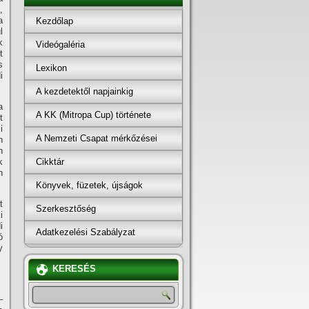
,
a
Kezdőlap
l
k
Videógaléria
t
s
Lexikon
i
A kezdetektől napjainkig
a
A KK (Mitropa Cup) története
t
i
A Nemzeti Csapat mérkőzései
n
n
Cikktár
k
n
Könyvek, füzetek, újságok
t
Szerkesztőség
i
i
Adatkezelési Szabályzat
ó
y
KERESÉS
–