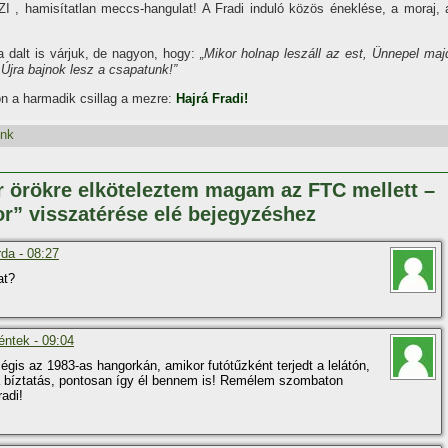
AZI , hamisí­tatlan meccs-hangulat! A Fradi induló közös éneklése, a moraj, 
a dalt is várjuk, de nagyon, hogy:
„Mikor holnap leszáll az est, Ünnepel maj
Újra bajnok lesz a csapatunk!”
ön a harmadik csillag a mezre:
Hajrá Fradi!
ink
r örökre elköteleztem magam az FTC mellett –
r” visszatérése elé bejegyzéshez
da - 08:27
at?
éntek - 09:04
is az 1983-as hangorkán, amikor futótűzként terjedt a lelátón,
a bí­ztatás, pontosan í­gy él bennem is! Remélem szombaton
adi!