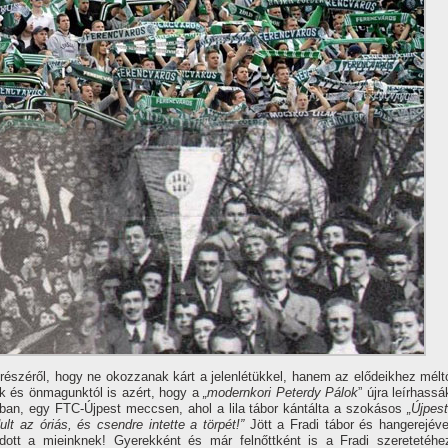
k részéről, hogy ne okozzanak kárt a jelenlétükkel, hanem az elődeikhez mélt
ük és önmagunktól is azért, hogy a
„modernkori Peterdy Pálok
” újra leí­rhassá
-ban, egy FTC-Újpest meccsen, ahol a lila tábor kántálta a szokásos
„Újpest
t az óriás, és csendre intette a törpét!”
Jött a Fradi tábor és hangerejéve
 adott a mieinknek! Gyerekként és már felnőttként is a Fradi szeretetéhe