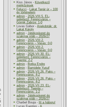
Kiss János
-
Következő
mérkőzések
Felucci
-
Lakat Tanár úr – 100
év történelem
admin
-
2026.VIII.5. EL-
selejtező: Ferencváros –
Górnik Zabrze: 1-0
Lovas Gábor
-
Anekdoták: dr.
Lakat Károly
admin
-
Játékoskeret és
szakmai stáb – 2026/27
admin
-
2026.VIII.2.
Ferencváros – Vasas: 0-0
admin
-
2026.VIII.2.
Ferencváros – Vasas: 0-0
admin
-
2026.VII.30. EL-
selejtező: Ferencváros –
Twente: 2-2
admin
-
Botka Endre
admin
-
Bamidele Yusuf
admin
-
2026.VII.26. Paks –
Ferencváros: 4-2
admin
-
2026.VII.26. Paks –
Ferencváros: 4-2
admin
-
2026.VII.23. EL-
selejtező: Twente –
ó
Ferencváros: 1-2
k
admin
-
Játékoskeret és
,
szakmai stáb – 2026/27
l
Charbel Bouja
-
Itt a háboru!
z
Lucas Fuentes
-
A