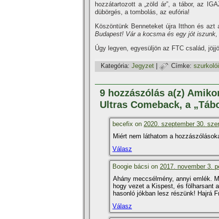
hozzátartozott a „zöld ár”, a tábor, az IG
dübörgés, a tombolás, az eufória!
Köszöntünk Benneteket újra Itthon és azt 
Budapest! Vár a kocsma és egy jót iszunk, 
Úgy legyen, egyesüljön az FTC család, jöjj
Kategória:
Jegyzet
|
Címke:
szurkoló
9 hozzászólás a(z) Amiko
Ultras Comeback, a „Tábo
becefix on
2020. szeptember 30. szer
Miért nem láthatom a hozzászólások
Válasz
Boogie bácsi on
2017. november 3. p
Ahány meccsélmény, annyi emlék. Még
hogy vezet a Kispest, és fölharsant 
hasonló jókban lesz részünk! Hajrá Fr
Válasz