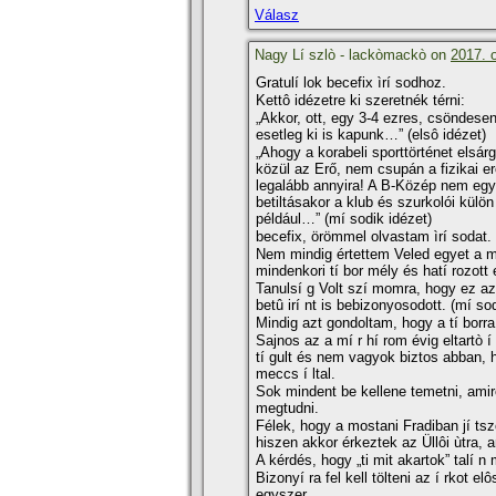
Válasz
Nagy Lí szlò - lackòmackò on
2017. 
Gratulí lok becefix ìrí sodhoz.
Kettô idézetre ki szeretnék térni:
„Akkor, ott, egy 3-4 ezres, csöndese
esetleg ki is kapunk…” (elsô idézet)
„Ahogy a korabeli sporttörténet elsárg
közül az Erő, nem csupán a fizikai er
legalább annyira! A B-Közép nem egys
betiltásakor a klub és szurkolói külö
például…” (mí sodik idézet)
becefix, örömmel olvastam ìrí sodat.
Nem mindig értettem Veled egyet a mù
mindenkori tí bor mély és hatí rozott 
Tanulsí g Volt szí momra, hogy ez az
betû irí nt is bebizonyosodott. (mí so
Mindig azt gondoltam, hogy a tí borra 
Sajnos az a mí r hí rom évig eltartò í 
tí gult és nem vagyok biztos abban, 
meccs í ltal.
Sok mindent be kellene temetni, ami
megtudni.
Félek, hogy a mostani Fradiban jí tszò
hiszen akkor érkeztek az Üllôi ùtra, a
A kérdés, hogy „ti mit akartok” talí n 
Bizonyí ra fel kell tölteni az í rkot el
egyszer.