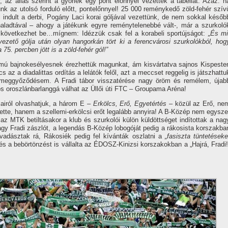
az állás szerint a győriek egy pont előnnyel vezették a tabellát. Azaz: h
 az utolsó forduló előtt, pontelőnnyel! 25 000 reménykedő zöld-fehér szí­v
 indult a derbi, Pogány Laci korai góljával vezettünk, de nem sokkal későb
 haladtával – ahogy a játékunk egyre reménytelenebbé vált-, már a szurkoló
t következhet be…mí­gnem: Idézzük csak fel a korabeli sportújságot:
„És mi
zető gólja után olyan hangorkán tört ki a ferencvárosi szurkolókból, hog
75. percben jött is a zöld-fehér gól!”
zámú bajnokesélyesnek érezhettük magunkat, ám kisvártatva sajnos Kispeste
cs az a diadalittas ordí­tás a lelátók felől, azt a meccset reggelig is játszhattu
 meggyőződésem. A Fradi tábor visszatérése nagy öröm és remélem, újab
s oroszlánbarlanggá válhat az Üllői úti FTC – Groupama Aréna!
pjairól olvashatjuk, a három E –
Erkölcs, Erő, Egyetértés
– közül az Erő, ne
ntette, hanem a szellemi-erkölcsi erőt legalább annyira! A B-Közép nem egysze
, az MTK betiltásakor a klub és szurkolói külön küldöttséget indí­tottak a nag
gy Fradi zászlót, a legendás B-Közép lobogóját pedig a rákosista korszakba
adásztak rá, Rákosiék pedig fel kí­vánták oszlatni a
„fasiszta tüntetéseke
és a bebörtönzést is vállalta az ÉDOSZ-Kinizsi korszakokban a „Hajrá, Fradi!