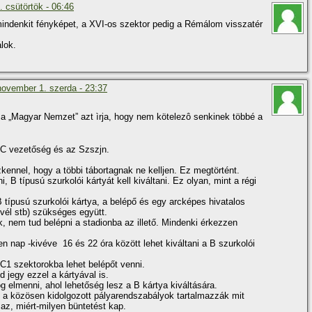
 csütörtök - 06:46
mindenkit fényképet, a XVI-os szektor pedig a Rémálom visszatér
lok.
november 1. szerda - 23:37
l a „Magyar Nemzet” azt ìrja, hogy nem kötelezô senkinek többé a
FTC vezetőség és az Szszjn.
ennel, hogy a többi tábortagnak ne kelljen. Ez megtörtént.
B tí­pusú szurkolói kártyát kell kiváltani. Ez olyan, mint a régi
tí­pusú szurkolói kártya, a belépő és egy arcképes hivatalos
evél stb) szükséges együtt.
, nem tud belépni a stadionba az illető. Mindenki érkezzen
n nap -kivéve 16 és 22 óra között lehet kiváltani a B szurkolói
-C1 szektorokba lehet belépőt venni.
 jegy ezzel a kártyával is.
 elmenni, ahol lehetőség lesz a B kártya kiváltására.
i, a közösen kidolgozott pályarendszabályok tartalmazzák mit
 az, miért-milyen büntetést kap.