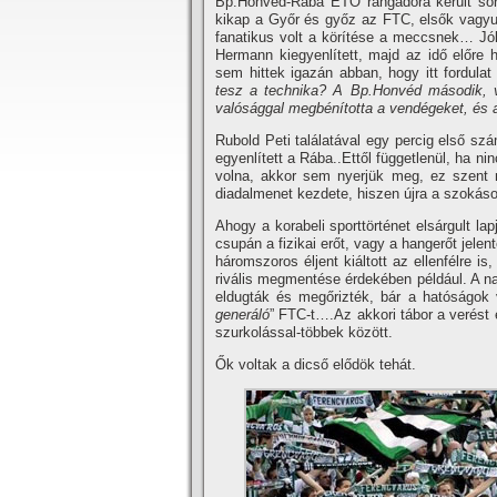
Bp.Honvéd-Rába ETO rangadóra került sor, 
kikap a Győr és győz az FTC, elsők vagyunk
fanatikus volt a körí­tése a meccsnek… Jól
Hermann kiegyenlí­tett, majd az idő előre
sem hittek igazán abban, hogy itt fordula
tesz a technika? A Bp.Honvéd második, ve
valósággal megbéní­totta a vendégeket, és a 
Rubold Peti találatával egy percig első s
egyenlí­tett a Rába..Ettől függetlenül, ha nin
volna, akkor sem nyerjük meg, ez szent
diadalmenet kezdete, hiszen újra a szokáso
Ahogy a korabeli sporttörténet elsárgult la
csupán a fizikai erőt, vagy a hangerőt jele
háromszoros éljent kiáltott az ellenfélre is
rivális megmentése érdekében például. A na
eldugták és megőrizték, bár a hatóságok v
generáló
” FTC-t….Az akkori tábor a verést 
szurkolással-többek között.
Ők voltak a dicső elődök tehát.