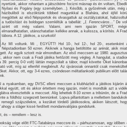
nyertünk, akkor rohantam a játszótérre focizni másnap és én voltam, Ebedli
Nyilasi és Pogány (egy személyben…). Később, a győzelmek után, még 
házibuliból is elszöktünk többed magunkkal a Blahára, ahol éjfél körü
megjöttek az első Népsportok és olvasgattuk az osztályzatokat, habzsoltu
a tudósí­tást és boldogan szemléltük a tabellát:
„1. Ferencváros…”
De vol
azért ott még valami. Valami, ami nem igazán SPORT, mégi
elmaradhatatlan, utánozhatatlan kelléke annak, a kulissza, a körí­tés. A Frad
tábora. A 12. játékos, a szurkoló!
Az MI voltunk. Mi , EGYÜTT! Hol 10-, hol 12-, hol 20-, esetenként 
Népstadionban 50 ezren. Akiknek a hangja betöltötte az arénát, akik miat
egett. Az egyik sztorit már elmondtam. Az első meccsem az 1980. augusztus
tt, akkor nem csak a Fradi játéka fertőzött meg végleg. A hangulat, a stadio
a 39. percig 0-0 volt) láttán megszólalt a tábor, majd követte Őket kánonba
ató volt, mí­g az ellenfél megbénult. Az újvárosiak onnantól csak menekülte
őket. Akkor, ott, egy 3-4 ezres, csöndesen méltatlankodó publikum előtt talá
unk.
al a nyakamban, egy DVSC elleni meccsen a klubházból a játékos kijárón á
kkal együtt, ott és akkor értettem meg igazán, miért is mondták azt a vidék
átva elvesztették a meccset. Alig lehettek 8-10 ezren a tribünön, de a Frad
nte a földhöz szegezett bennünket. Lopva pillantottam a mellettem bandukol
a remegő szájszélekre, a kezüket tördelő játékosokra, akiken látszott, hog
”
ahogy a sláger kissé ferdí­tett mondanivalójára gondolunk.
t, és – remélem – lesz is.
jnokság vége előtt FTC-Tatabánya meccsre és – párhuzamosan, egy időben 