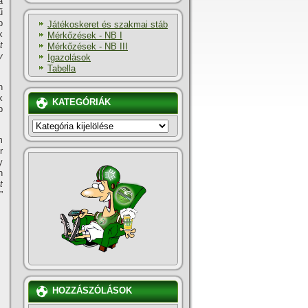
a
ű
b
Játékoskeret és szakmai stáb
k
Mérkőzések - NB I
t
Mérkőzések - NB III
y
Igazolások
Tabella
n
k
KATEGÓRIÁK
b
KATEGÓRIÁK
m
r
y
n
t
”
HOZZÁSZÓLÁSOK