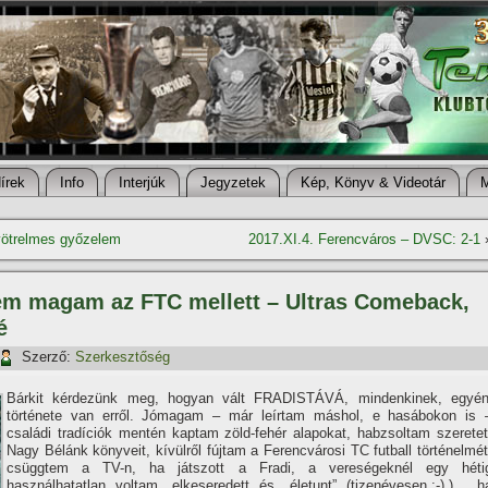
í­rek
Info
Interjúk
Jegyzetek
Kép, Könyv & Videotár
gyötrelmes győzelem
2017.XI.4. Ferencváros – DVSC: 2-1
tem magam az FTC mellett – Ultras Comeback,
é
Szerző:
Szerkesztőség
Bárkit kérdezünk meg, hogyan vált FRADISTÁVÁ, mindenkinek, egyén
története van erről. Jómagam – már leí­rtam máshol, e hasábokon is 
családi tradí­ciók mentén kaptam zöld-fehér alapokat, habzsoltam szeretet
Nagy Bélánk könyveit, kí­vülről fújtam a Ferencvárosi TC futball történelmét
csüggtem a TV-n, ha játszott a Fradi, a vereségeknél egy héti
használhatatlan voltam, elkeseredett és „életunt” (tizenévesen.:-).) , h