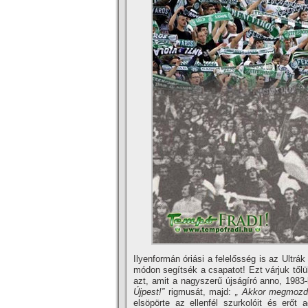
Ilyenformán óriási a felelősség is az Ultrá
módon segí­tsék a csapatot! Ezt várjuk től
azt, amit a nagyszerű újságí­ró anno, 1983
Újpest!”
rigmusát, majd:
„ Akkor megmozdul
elsöpörte az ellenfél szurkolóit és erőt