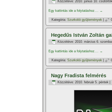
Közzétéve:
2010. június 10. csütörtö
Egy kattintás ide a folytatáshoz....
→
Kategória:
Szurkolói gyűjtemények
|
Hegedűs István Zoltán gal
Közzétéve:
2010. március 6. szomba
Egy kattintás ide a folytatáshoz....
→
Kategória:
Szurkolói gyűjtemények
|
Nagy Fradista felmérés
Közzétéve:
2010. február 5. péntek
|