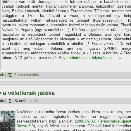
története van erről. Jómagam – már leí­rtam máshol, e hasábokon is 
családi tradí­ciók mentén kaptam zöld-fehér alapokat, habzsoltam szeretet
Nagy Bélánk könyveit, kí­vülről fújtam a Ferencvárosi TC futball történelmét
csüggtem a TV-n, ha játszott a Fradi, a vereségeknél egy héti
használhatatlan voltam, elkeseredett és „életunt” (tizenévesen.:-).) , h
nyertünk, akkor rohantam a játszótérre focizni másnap és én voltam, Ebedli
Nyilasi és Pogány (egy személyben…). Később, a győzelmek után, még 
házibuliból is elszöktünk többed magunkkal a Blahára, ahol éjfél körü
megjöttek az első Népsportok és olvasgattuk az osztályzatokat, habzsoltu
a tudósí­tást és boldogan szemléltük a tabellát:
„1. Ferencváros…”
De vol
azért ott még valami. Valami, ami nem igazán SPORT, mégi
elmaradhatatlan, utánozhatatlan kelléke annak, a kulissza, a körí­tés. A Frad
tábora. A 12. játékos, a szurkoló!
Egy kattintás ide a folytatáshoz....
→
ink
|
9 hozzászólás
 a véletlenek játéka
rda
|
Szerző:
lalolib
A véletlen is tud néha furcsa játékos lenni. Nem csak a sors, mer
mindent rá sem foghatunk. Amikor ma reggel meglátta
szerkesztőtársam napi ajánlóját
(1988.09.03. Ferencváros-Újpest
Dózsa 3:0
), egyből felcsillant a szemem. Gőzölgő kávé kí­séretébe
olvasni egy Dózsa verést még akkor is kellemes ha a mögöttün