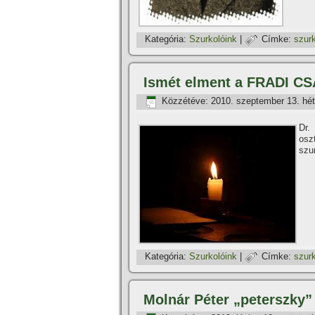
Kategória:
Szurkolóink
|
Címke:
szurk
Ismét elment a FRADI CS
Közzétéve:
2010. szeptember 13. hét
Dr.
osz
szu
Kategória:
Szurkolóink
|
Címke:
szurk
Molnár Péter „peterszky” 