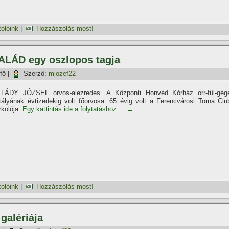
olóink
|
Hozzászólás most!
ALÁD egy oszlopos tagja
fő
|
Szerző:
mjozef22
 LÁDY JÓZSEF orvos-alezredes. A Központi Honvéd Kórház orr-fül-gég
tályának évtizedekig volt főorvosa. 65 évig volt a Ferencvárosi Torna Clu
rkolója.
Egy kattintás ide a folytatáshoz....
→
olóink
|
Hozzászólás most!
galériája