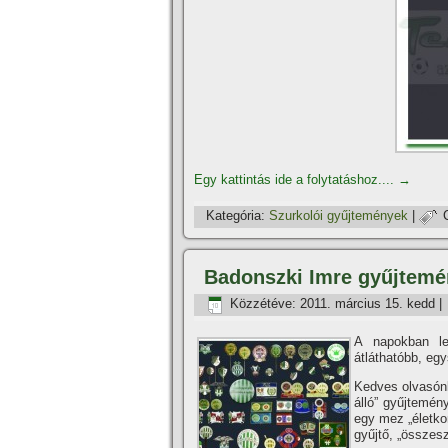
Egy kattintás ide a folytatáshoz....
→
Kategória:
Szurkolói gyűjtemények
|
Badonszki Imre gyűjtem
Közzétéve:
2011. március 15. kedd
|
A napokban le
átláthatóbb, eg
Kedves olvasónk
álló” gyűjtemén
egy mez „életkor
gyűjtő, „összesz