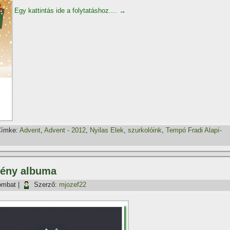
Egy kattintás ide a folytatáshoz....
→
ímke:
Advent
,
Advent - 2012
,
Nyilas Elek
,
szurkolóink
,
Tempó Fradi Alapí­
vény albuma
ombat
|
Szerző:
mjozef22