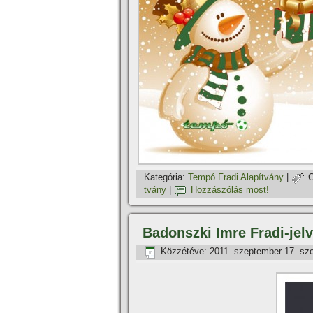
Kategória:
Tempó Fradi Alapí­tvány
|
C
tvány
|
Hozzászólás most!
Badonszki Imre Fradi-jel
Közzétéve:
2011. szeptember 17. sz