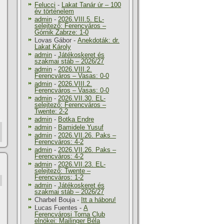
Felucci
-
Lakat Tanár úr – 100
év történelem
admin
-
2026.VIII.5. EL-
selejtező: Ferencváros –
Górnik Zabrze: 1-0
Lovas Gábor
-
Anekdoták: dr.
Lakat Károly
admin
-
Játékoskeret és
szakmai stáb – 2026/27
admin
-
2026.VIII.2.
Ferencváros – Vasas: 0-0
admin
-
2026.VIII.2.
Ferencváros – Vasas: 0-0
admin
-
2026.VII.30. EL-
selejtező: Ferencváros –
Twente: 2-2
admin
-
Botka Endre
admin
-
Bamidele Yusuf
admin
-
2026.VII.26. Paks –
Ferencváros: 4-2
admin
-
2026.VII.26. Paks –
Ferencváros: 4-2
admin
-
2026.VII.23. EL-
selejtező: Twente –
Ferencváros: 1-2
admin
-
Játékoskeret és
szakmai stáb – 2026/27
Charbel Bouja
-
Itt a háboru!
Lucas Fuentes
-
A
Ferencvárosi Torna Club
elnökei: Mailinger Béla