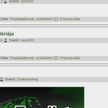
k
|
Szerző:
mjozef22
Címke:
Fényképalbumok
,
szurkolóink
|
6 hozzászólás
ériája
t
|
Szerző:
mjozef22
Címke:
Fényképalbumok
,
szurkolóink
|
3 hozzászólás
Szerző:
Szerkesztőség