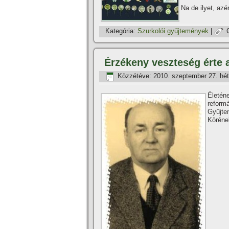
Na de ilyet, az
Kategória:
Szurkolói gyűjtemények
|
Érzékeny veszteség érte a
Közzétéve:
2010. szeptember 27. hét
Életén
reform
Gyűjte
Körének