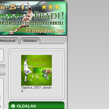
Mérkőzések
Múltidéző
Tapolca, 2027. január
9.
OLDALAK
i