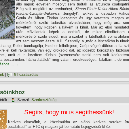
álló napok egyetlen mosolyt sem tudtak az arcunkra csalogatni
Elég volt meglátni az eredményt,
Simon-Pintér-Keller-Albert-Bánki
Fischer-Dzurják-Wukovics
„tengelyt”, akiket a kispadon Rákos
Gyula és Albert Flórián igazgatott és úgy vetettem magam a
mérkőzésről szóló tudósí­tás olvasásában, hogy még arra se
figyeltem, hogy közben a kávém is kihűl. Már az első mondato
után elővillantak képek a derbiről, de mikor elindí­tottam 
mérkőzésről szóló videót, már a széket is kitolhatták volna alólam
azt sem veszem észre. A II. Szentély, a „még a lépcsőkön is ülnek
hatag, Keller bombagólja, Fischer felhőfejese, Csöpi végső döfése a lila szí
re el kell raktározni. Van egy örökzöld dal, az idősebb korosztály biztosa
el, amit el is kezdtem dúdolni (szerencsére senki sem volt körülöttem
 a beszámolón, hátha „találok” még valami érdekességet. Találtam… de ne
táshoz....
→
ink
|
9 hozzászólás
vasóinkhoz
örtök
|
Szerző:
Szerkesztőség
Segí­ts, hogy mi is segí­thessünk!
Kedves olvasóink, a közelmúltba az alábbi kedves sorokat í­rt
„csabifradi” az FTC új magazinját bemutató bejegyzésünkhöz: