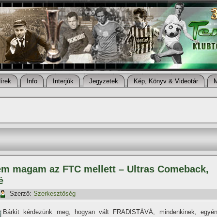
í­rek
Info
Interjúk
Jegyzetek
Kép, Könyv & Videotár
tem magam az FTC mellett – Ultras Comeback,
é
Szerző:
Szerkesztőség
Bárkit kérdezünk meg, hogyan vált FRADISTÁVÁ, mindenkinek, egyén