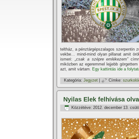
teltház, a pénztárgépszalagos szerpentin zu
vekbe… mind-mind olyan pillanat amit örök
ismeri:
„csak a szépre emlékezem”
cí­mm
miközben az egeremmel lejjebb görgettem
azt, amit vártam.
Egy kattintás ide a folyta
Kategória:
Jegyzet
|
Címke:
szurkoló
Nyilas Elek felhí­vása ol
Közzétéve:
2012. december 13. csüt