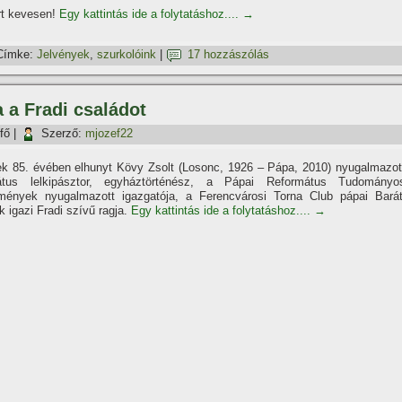
ért kevesen!
Egy kattintás ide a folytatáshoz....
→
Címke:
Jelvények
,
szurkolóink
|
17 hozzászólás
 a Fradi családot
fő
|
Szerző:
mjozef22
ek 85. évében elhunyt Kövy Zsolt (Losonc, 1926 – Pápa, 2010) nyugalmazot
átus lelkipásztor, egyháztörténész, a Pápai Református Tudományo
mények nyugalmazott igazgatója, a Ferencvárosi Torna Club pápai Barát
 igazi Fradi szí­vű ragja.
Egy kattintás ide a folytatáshoz....
→