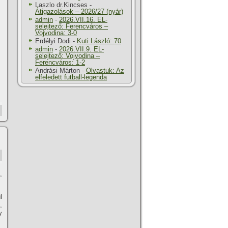
Laszlo dr.Kincses
-
Átigazolások – 2026/27 (nyár)
admin
-
2026.VII.16. EL-
selejtező: Ferencváros –
Vojvodina: 3-0
Erdélyi Dodi
-
Kuti László: 70
admin
-
2026.VII.9. EL-
selejtező: Vojvodina –
Ferencváros: 1-2
Andrási Márton
-
Olvastuk: Az
elfeledett futball-legenda
,
l
,
y