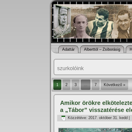
Adattár
Alberttól – Zsiborásig
H
szurkolóink
1
2
3
…
7
Következő »
Amikor örökre elkötelez
a „Tábor” visszatérése el
Közzétéve:
2017. október 31. kedd
|