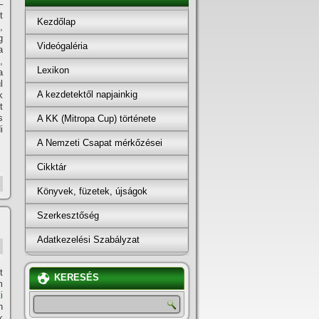
–
t
Kezdőlap
,
g
Videógaléria
a
,
Lexikon
a
l
A kezdetektől napjainkig
k
t
s
A KK (Mitropa Cup) története
i
A Nemzeti Csapat mérkőzései
Cikktár
Könyvek, füzetek, újságok
Szerkesztőség
Adatkezelési Szabályzat
t
KERESÉS
m
i
n
k