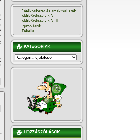
.
-
Játékoskeret és szakmai stáb
i
Mérkőzések - NB I
z
Mérkőzések - NB III
m
Igazolások
k
Tabella
a
,
”
KATEGÓRIÁK
­
n
KATEGÓRIÁK
)
m
HOZZÁSZÓLÁSOK
a