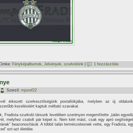
Címke:
Fényképalbumok
,
Jelvények
,
szurkolóink
|
1 hozzászólás
énye
Szerző:
mjozef22
vél érkezett szerkesztőségünk postafiókjába, melyben az új oldalunk
yszerűbb kezeléséért kaptuk méltató szavakat.
, Fradista szurkoló társunk levelében szerényen megemlí­tette „talán egyedü
yét, melyhez csatolt pár képet is. Nem kért mást, csak egy apró segí­tséget
ának” beazonosí­tását. A többit talán természetesnek vette, egy Fradista, eg
ed” ezt-azt életébe.