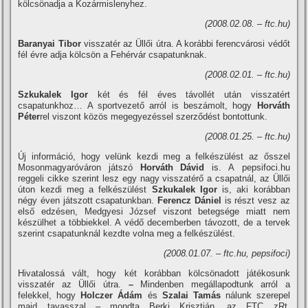
kölcsönadja a Kozármislenyhez.
(2008.02.08. – ftc.hu)
Baranyai Tibor
visszatér az Üllői útra. A korábbi ferencvárosi védőt
fél évre adja kölcsön a Fehérvár csapatunknak.
(2008.02.01. – ftc.hu)
Szkukalek Igor
két és fél éves távollét után visszatért
csapatunkhoz… A sportvezető arról is beszámolt, hogy
Horváth
Péter
rel viszont közös megegyezéssel szerződést bontottunk.
(2008.01.25. – ftc.hu)
Új információ, hogy velünk kezdi meg a felkészülést az ősszel
Mosonmagyaróváron játszó
Horváth Dávid
is. A pepsifoci.hu
reggeli cikke szerint lesz egy nagy visszatérő a csapatnál, az Üllői
úton kezdi meg a felkészülést
Szkukalek Igor
is, aki korábban
négy éven játszott csapatunkban.
Ferencz Dániel
is részt vesz az
első edzésen, Medgyesi József viszont betegsége miatt nem
készülhet a többiekkel. A védő decemberben távozott, de a tervek
szerint csapatunknál kezdte volna meg a felkészülést.
(2008.01.07. – ftc.hu, pepsifoci)
Hivatalossá vált, hogy két korábban kölcsönadott játékosunk
visszatér az Üllői útra.
–
Mindenben megállapodtunk arról a
felekkel, hogy
Holczer Ádám
és
Szalai Tamás
nálunk szerepel
majd tavasszal – mondta Berki Krisztián, az FTC zRt.