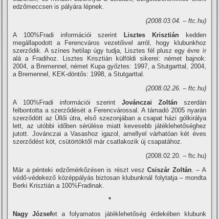
edzőmeccsen is pályára lépnek.
(2008.03.04. – ftc.hu)
A 100%Fradi információi szerint
Lisztes Krisztián
kedden
megállapodott a Ferencváros vezetőivel arról, hogy klubunkhoz
szerződik. A szí­nes hetilap úgy tudja, Lisztes fél plusz egy évre í­r
alá a Fradihoz. Lisztes Krisztián külföldi sikerei: német bajnok:
2004, a Bremennel, német Kupa győztes: 1997, a Stutgarttal, 2004,
a Bremennel, KEK-döntős: 1998, a Stutgarttal.
(2008.02.26. – ftc.hu)
A 100%Fradi információi szerint
Jovánczai Zoltán
szerdán
felbontotta a szerződését a Ferencvárossal. A támadó 2005 nyarán
szerződött az Üllői útra, első szezonjában a csapat házi gólkirálya
lett, az utóbbi időben sérülése miatt kevesebb játéklehetőséghez
jutott. Jovánczai a Vasashoz igazol, amellyel várhatóan két éves
szerződést köt, csütörtöktől már csatlakozik új csapatához.
(2008.02.20. – ftc.hu)
Már a pénteki edzőmérkőzésen is részt vesz
Csiszár Zoltán
. – A
védő-védekező középpályás biztosan klubunknál folytatja – mondta
Berki Krisztián a 100%Fradinak.
*
Nagy József
et a folyamatos játéklehetőség érdekében klubunk