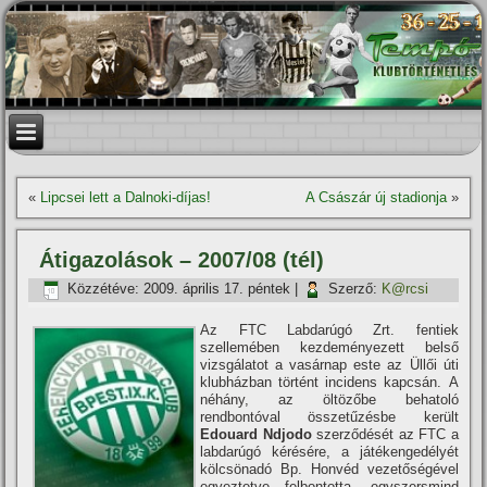
«
Lipcsei lett a Dalnoki-dí­jas!
A Császár új stadionja
»
Átigazolások – 2007/08 (tél)
Közzétéve:
2009. április 17. péntek
|
Szerző:
K@rcsi
Az FTC Labdarúgó Zrt. fentiek
szellemében kezdeményezett belső
vizsgálatot a vasárnap este az Üllői úti
klubházban történt incidens kapcsán. A
néhány, az öltözőbe behatoló
rendbontóval összetűzésbe került
Edouard Ndjodo
szerződését az FTC a
labdarúgó kérésére, a játékengedélyét
kölcsönadó Bp. Honvéd vezetőségével
egyeztetve felbontotta, egyszersmind