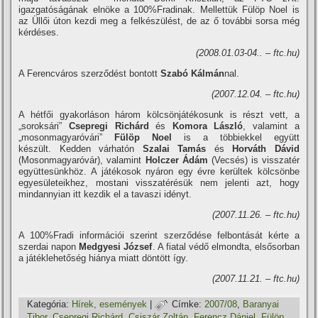
igazgatóságának elnöke a 100%Fradinak. Mellettük Fülöp Noel is
az Üllői úton kezdi meg a felkészülést, de az ő további sorsa még
kérdéses.
(2008.01.03-04.. – ftc.hu)
A Ferencváros szerződést bontott
Szabó Kálmán
nal.
(2007.12.04. – ftc.hu)
A hétfői gyakorláson három kölcsönjátékosunk is részt vett, a
„soroksári”
Csepregi Richárd
és
Komora László
, valamint a
„mosonmagyaróvári”
Fülöp Noel
is a többiekkel együtt
készült. Kedden várhatón
Szalai Tamás
és
Horváth Dávid
(Mosonmagyaróvár), valamint
Holczer Ádám
(Vecsés) is visszatér
együttesünkhöz. A játékosok nyáron egy évre kerültek kölcsönbe
egyesületeikhez, mostani visszatérésük nem jelenti azt, hogy
mindannyian itt kezdik el a tavaszi idényt.
(2007.11.26. – ftc.hu)
A 100%Fradi információi szerint szerződése felbontását kérte a
szerdai napon
Medgyesi József
. A fiatal védő elmondta, elsősorban
a játéklehetőség hiánya miatt döntött í­gy.
(2007.11.21. – ftc.hu)
Kategória:
Hí­rek, események
|
Címke:
2007/08
,
Baranyai
Tibor
,
Csepregi Richárd
,
Csiszár Zoltán
,
Ferencz Dániel
,
Fülöp