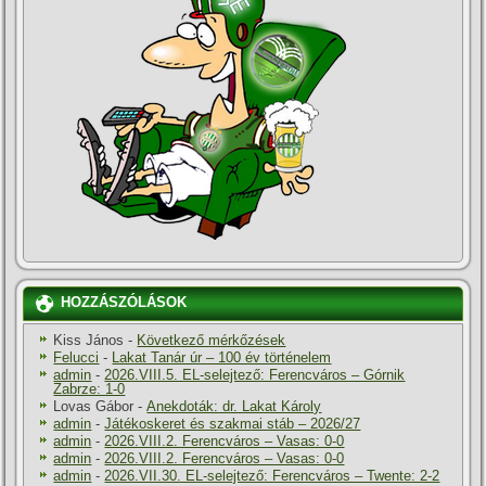
HOZZÁSZÓLÁSOK
Kiss János
-
Következő mérkőzések
Felucci
-
Lakat Tanár úr – 100 év történelem
admin
-
2026.VIII.5. EL-selejtező: Ferencváros – Górnik
Zabrze: 1-0
Lovas Gábor
-
Anekdoták: dr. Lakat Károly
admin
-
Játékoskeret és szakmai stáb – 2026/27
admin
-
2026.VIII.2. Ferencváros – Vasas: 0-0
admin
-
2026.VIII.2. Ferencváros – Vasas: 0-0
admin
-
2026.VII.30. EL-selejtező: Ferencváros – Twente: 2-2