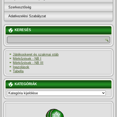
Szerkesztőség
Adatkezelési Szabályzat
KERESÉS
Játékoskeret és szakmai stáb
Mérkőzések - NB I
Mérkőzések - NB III
Igazolások
Tabella
KATEGÓRIÁK
KATEGÓRIÁK