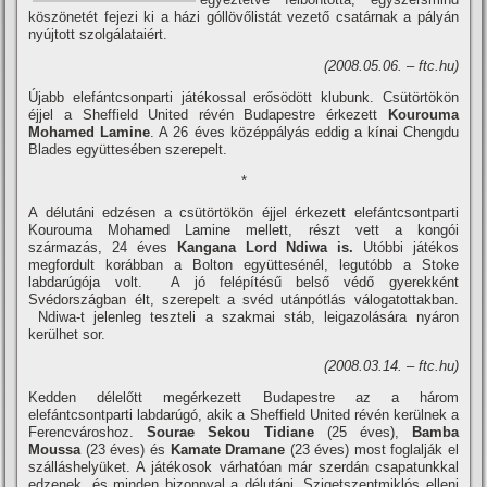
köszönetét fejezi ki a házi góllövőlistát vezető csatárnak a pályán
nyújtott szolgálataiért.
(2008.05.06. – ftc.hu)
Újabb elefántcsonparti játékossal erősödött klubunk. Csütörtökön
éjjel a Sheffield United révén Budapestre érkezett
Kourouma
Mohamed Lamine
. A 26 éves középpályás eddig a kí­nai Chengdu
Blades együttesében szerepelt.
*
A délutáni edzésen a csütörtökön éjjel érkezett elefántcsontparti
Kourouma Mohamed Lamine mellett, részt vett a kongói
származás, 24 éves
Kangana Lord Ndiwa is.
Utóbbi játékos
megfordult korábban a Bolton együttesénél, legutóbb a Stoke
labdarúgója volt. A jó felépí­tésű belső védő gyerekként
Svédországban élt, szerepelt a svéd utánpótlás válogatottakban.
Ndiwa-t jelenleg teszteli a szakmai stáb, leigazolására nyáron
kerülhet sor.
(2008.03.14. – ftc.hu)
Kedden délelőtt megérkezett Budapestre az a három
elefántcsontparti labdarúgó, akik a Sheffield United révén kerülnek a
Ferencvároshoz.
Sourae Sekou Tidiane
(25 éves),
Bamba
Moussa
(23 éves) és
Kamate Dramane
(23 éves) most foglalják el
szálláshelyüket. A játékosok várhatóan már szerdán csapatunkkal
edzenek, és minden bizonnyal a délutáni, Szigetszentmiklós elleni