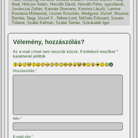
Noel
,
Holczer Ádám
,
Horváth Dávid
,
Horváth Péter
,
igazolások
,
Jovánczai Zoltán
,
Kamate Dramane
,
Komora László
,
Lamine
Kourama Mohamed
,
Lisztes Krisztián
,
Medgyesi József
,
Moussa
Bamba
,
Nagy József II.
,
Ndiwa Lord
,
NdJodo Edouard
,
Souare
Tidiane
,
Szabó Kálmán
,
Szalai Tamás
,
Szkukalek Igor
Vélemény, hozzászólás?
Az e-mail címet nem tesszük közzé.
A kötelező mezőket
*
karakterrel jelöltük
Hozzászólás
*
Név
*
E-mail cím
*