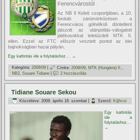
Ferencvárostól
Az NB II Keleti csoportjában, a 10.
forduló zárómérkőzésen a
Ferencváros gólnélküli döntetlent
játszott az utánpótlás-válogatott
játékosokkal teletűzdelt MTK II.
ellen. Ezzel az FTC először vesztett pontot az idei
bajnokságban hazai pályán.
Egy kattintás ide a folytatáshoz....
→
Kategória:
2008/09
|
Címke:
2008/09
,
MTK (Hungária) II.
,
NB2
,
Souare Tidiane
|
2 hozzászólás
Tidiane Souare Sekou
Közzétéve:
2009. április 18. szombat
|
Szerző:
K@rcsi
Egy kattintás
ide a
folytatáshoz....
→