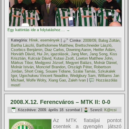
Egy kattintás ide a folytatáshoz....
→
Kategória:
Hí­rek, események
|
Címke:
2008/09
,
Balog Zoltán
,
Bartha László
,
Bartholomew Matthew
,
Brettschneider László
,
Csorbics Benjámin
,
Diaz Carlos
,
Downing Aaron
,
Heitler Ádám
,
Horváth Dávid
,
Hui Jin
,
igazolások
,
Jang Men
,
Jang Song
,
Kiss
Krisztián
,
Kulcsár Dávid
,
Kutasi Zsolt
,
Lowton Matthew John
,
Márkus Tibor
,
Medgyesi József
,
Megyeri Balázs
,
Molnár Dániel
,
Molnár István
,
Moncrief Brandon
,
Országh Péter
,
Robertson
Jordan
,
Short Craig
,
Souare Tidiane
,
Szalai Tamás
,
Szkukalek
Igor
,
Ugochukwu Vincent Nwadike
,
Wedgbury Sam
,
Williams Jan
Michael
,
Wolfe Wolry
,
Xiang Gao
,
Zaleh Ivan
|
Hozzászólás
most!
2008.X.12. Ferencváros – MTK II: 0-0
Közzétéve:
2009. április 18. szombat
|
Szerző:
K@rcsi
Az MTK fiataljai pontot
csentek a gyengén játszó