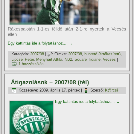
Rákospalotán 1-1-es félidő után 2-1-re nyertek a Vecsés
ellen
Egy kattintás ide a folytatáshoz....
→
Kategória:
2007/08
|
Címke:
2007/08
,
büntető (értékesí­tett)
,
Lipcsei Péter
,
Menyhárt Attila
,
NB2
,
Souare Tidiane
,
Vecsés
|
1 hozzászólás
Átigazolások – 2007/08 (tél)
Közzétéve:
2009. április 17. péntek
|
Szerző:
K@rcsi
Egy kattintás ide a folytatáshoz....
→