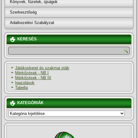
Könyvek, füzetek, újságok
Szerkesztőség
Adatkezelési Szabályzat
KERESÉS
Játékoskeret és szakmai stáb
Mérkőzések - NB I
Mérkőzések - NB III
Igazolások
Tabella
KATEGÓRIÁK
KATEGÓRIÁK