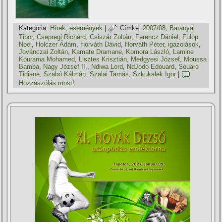
Kategória:
Hí­rek, események
|
Címke:
2007/08
,
Baranyai
Tibor
,
Csepregi Richárd
,
Csiszár Zoltán
,
Ferencz Dániel
,
Fülöp
Noel
,
Holczer Ádám
,
Horváth Dávid
,
Horváth Péter
,
igazolások
,
Jovánczai Zoltán
,
Kamate Dramane
,
Komora László
,
Lamine
Kourama Mohamed
,
Lisztes Krisztián
,
Medgyesi József
,
Moussa
Bamba
,
Nagy József II.
,
Ndiwa Lord
,
NdJodo Edouard
,
Souare
Tidiane
,
Szabó Kálmán
,
Szalai Tamás
,
Szkukalek Igor
|
Hozzászólás most!