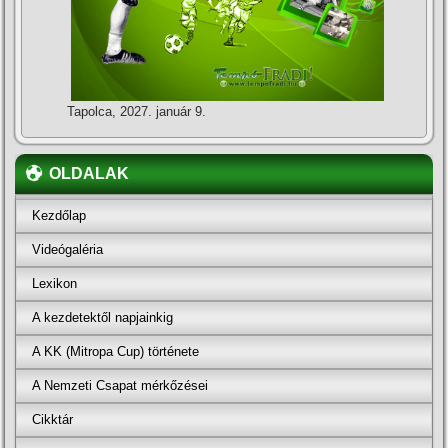
Tapolca, 2027. január 9.
OLDALAK
Kezdőlap
Videógaléria
Lexikon
A kezdetektől napjainkig
A KK (Mitropa Cup) története
A Nemzeti Csapat mérkőzései
Cikktár