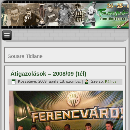
Souare Tidiane
Átigazolások – 2008/09 (tél)
Közzétéve:
2009. április 18. szombat
|
Szerző:
K@rcsi