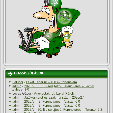
HOZZÁSZÓLÁSOK
Felucci
-
Lakat Tanár úr – 100 év történelem
admin
-
2026.VIII.5. EL-selejtező: Ferencváros – Górnik
Zabrze: 1-0
Lovas Gábor
-
Anekdoták: dr. Lakat Károly
admin
-
Játékoskeret és szakmai stáb – 2026/27
admin
-
2026.VIII.2. Ferencváros – Vasas: 0-0
admin
-
2026.VIII.2. Ferencváros – Vasas: 0-0
admin
-
2026.VII.30. EL-selejtező: Ferencváros – Twente: 2-2