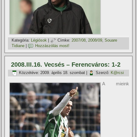
Kategória:
Légiósok
|
Címke:
2007/08
,
2008/09
,
Souare
Tidiane
|
Hozzászólás most!
2008.III.16. Vecsés – Ferencváros: 1-2
Közzétéve:
2009. április 18. szombat
|
Szerző:
K@rcsi
A mieink