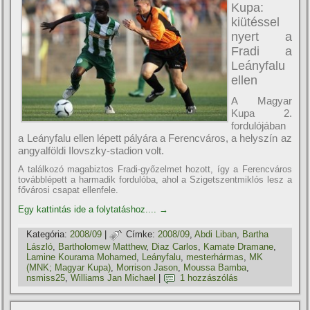
Kupa:
kiütéssel
nyert a
Fradi a
Leányfalu
ellen
A Magyar
Kupa 2.
fordulójában
a Leányfalu ellen lépett pályára a Ferencváros, a helyszí­n az
angyalföldi Ilovszky-stadion volt.
A találkozó magabiztos Fradi-győzelmet hozott, í­gy a Ferencváros
továbblépett a harmadik fordulóba, ahol a Szigetszentmiklós lesz a
fővárosi csapat ellenfele.
Egy kattintás ide a folytatáshoz....
→
Kategória:
2008/09
|
Címke:
2008/09
,
Abdi Liban
,
Bartha
László
,
Bartholomew Matthew
,
Diaz Carlos
,
Kamate Dramane
,
Lamine Kourama Mohamed
,
Leányfalu
,
mesterhármas
,
MK
(MNK; Magyar Kupa)
,
Morrison Jason
,
Moussa Bamba
,
nsmiss25
,
Williams Jan Michael
|
1 hozzászólás