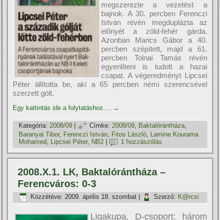
megszerezte a vezetést a
bajnok. A 30. percben Ferenczi
István révén megduplázta az
előnyét a zöld-fehér gárda.
Azonban Marics Gábor a 40.
percben szépí­tett, majd a 61.
percben Tolnai Tamás révén
egyenlí­teni is tudott a hazai
csapat. A végeredményt Lipcsei
Péter állí­totta be, aki a 65 percben némi szerencsével
szerzett gólt.
Egy kattintás ide a folytatáshoz....
→
Kategória:
2008/09
|
Címke:
2008/09
,
Baktalórántháza
,
Baranyai Tibor
,
Ferenczi István
,
Fitos László
,
Lamine Kourama
Mohamed
,
Lipcsei Péter
,
NB2
|
1 hozzászólás
2008.X.1. LK, Baktalórántháza –
Ferencváros: 0-3
Közzétéve:
2009. április 18. szombat
|
Szerző:
K@rcsi
Ligakupa, D-csoport: három