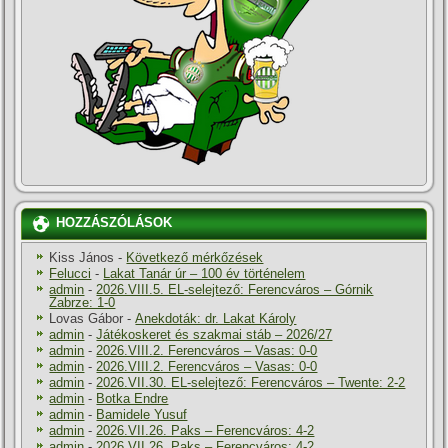
HOZZÁSZÓLÁSOK
Kiss János
-
Következő mérkőzések
Felucci
-
Lakat Tanár úr – 100 év történelem
admin
-
2026.VIII.5. EL-selejtező: Ferencváros – Górnik
Zabrze: 1-0
Lovas Gábor
-
Anekdoták: dr. Lakat Károly
admin
-
Játékoskeret és szakmai stáb – 2026/27
admin
-
2026.VIII.2. Ferencváros – Vasas: 0-0
admin
-
2026.VIII.2. Ferencváros – Vasas: 0-0
admin
-
2026.VII.30. EL-selejtező: Ferencváros – Twente: 2-2
admin
-
Botka Endre
admin
-
Bamidele Yusuf
admin
-
2026.VII.26. Paks – Ferencváros: 4-2
admin
-
2026.VII.26. Paks – Ferencváros: 4-2