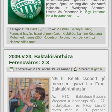
pályára léptek az Angliából visszatérő
légiósaink is: Wedgbury, Ashmore,
Lowton és Robertson is.
Egy kattintás
ide a folytatáshoz....
→
Kategória:
2008/09
|
Címke:
2008/09
,
Baranyai Tibor
,
Ferenczi István
,
hazai dí­jmérkőzés
,
Kiskőrös
,
Lamine Kourama
Mohamed
,
nsmiss250
,
Robertson Jordan
,
Tóth Bence
|
Hozzászólás most!
2009.V.23. Baktalórántháza –
Ferencváros: 2-3
Közzétéve:
2009. április 19. vasárnap
|
Szerző:
K@rcsi
NB II, Keleti csoport: jó
meccsen győzött a Fradi
Baktalórántházán
Az FTC Baktalórántházára
látogatott a labdarúgó NB II 27.
fordulójában, és Fitos László
révén már a 10. percben