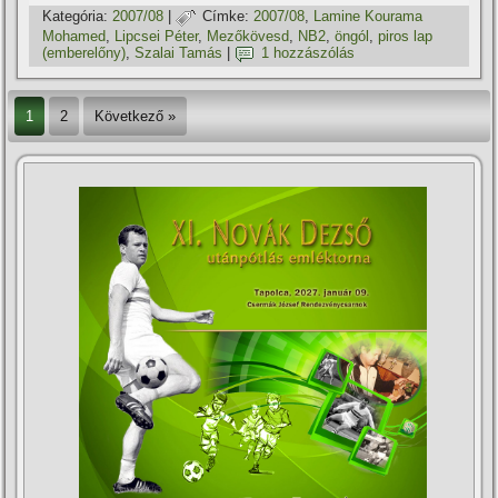
Kategória:
2007/08
|
Címke:
2007/08
,
Lamine Kourama
Mohamed
,
Lipcsei Péter
,
Mezőkövesd
,
NB2
,
öngól
,
piros lap
(emberelőny)
,
Szalai Tamás
|
1 hozzászólás
1
2
Következő »