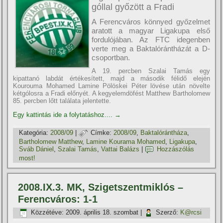
góllal győzött a Fradi
A Ferencváros könnyed győzelmet
aratott a magyar Ligakupa első
fordulójában. Az FTC idegenben
verte meg a Baktalórántházát a D-
csoportban.
A 19. percben Szalai Tamás egy
kipattanó labdát értékesí­tett, majd a második félidő elején
Kourouma Mohamed Lamine Pölöskei Péter lövése után növelte
kétgólosra a Fradi előnyét. A kegyelemdöfést Matthew Bartholomew
85. percben lőtt találata jelentette.
Egy kattintás ide a folytatáshoz....
→
Kategória:
2008/09
|
Címke:
2008/09
,
Baktalórántháza
,
Bartholomew Matthew
,
Lamine Kourama Mohamed
,
Ligakupa
,
Sváb Dániel
,
Szalai Tamás
,
Vattai Balázs
|
Hozzászólás
most!
2008.IX.3. MK, Szigetszentmiklós –
Ferencváros: 1-1
Közzétéve:
2009. április 18. szombat
|
Szerző:
K@rcsi