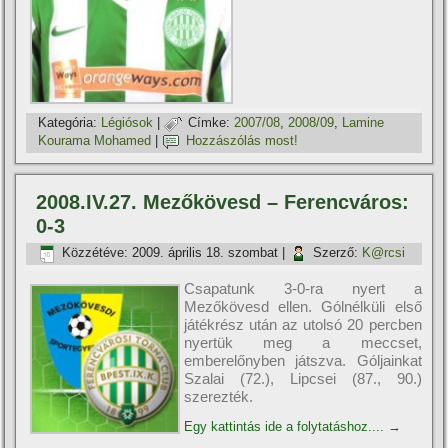
Kategória:
Légiósok
|
Címke:
2007/08
,
2008/09
,
Lamine
Kourama Mohamed
|
Hozzászólás most!
2008.IV.27. Mezőkövesd – Ferencváros:
0-3
Közzétéve:
2009. április 18. szombat
|
Szerző:
K@rcsi
Csapatunk 3-0-ra nyert a
Mezőkövesd ellen. Gólnélküli első
játékrész után az utolsó 20 percben
nyertük meg a meccset,
emberelőnyben játszva. Góljainkat
Szalai (72.), Lipcsei (87., 90.)
szerezték.
Egy kattintás ide a folytatáshoz....
→