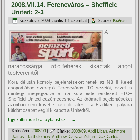
2008.VII.14. Ferencváros – Sheffield
United: 2-3
Közzétéve:
2009. április 18. szombat
|
Szerző:
K@rcsi
A
narancssárga zöld-fehérek kikaptak angol
testvéreiktől
Kora délután komoly bejelentéseket tettek az NB II Keleti
csoportjában szereplő Ferencvárosi TC vezetői, ezzel is
mintegy megágyazva a ma kora este rendezett FTC–
Sheffield United edzőmeccsnek. Az örömteli bejelentéseket
azonban nem követte hasonló játék – a Fradiként pályára
küldött csapat végül kikapott a Unitedtől.
Egy kattintás ide a folytatáshoz....
→
Kategória:
2008/09
|
Címke:
2008/09
,
Abdi Liban
,
Ashmore
James
,
Bartholomew Matthew
,
Csiszár Zoltán
,
Diaz Carlos
,