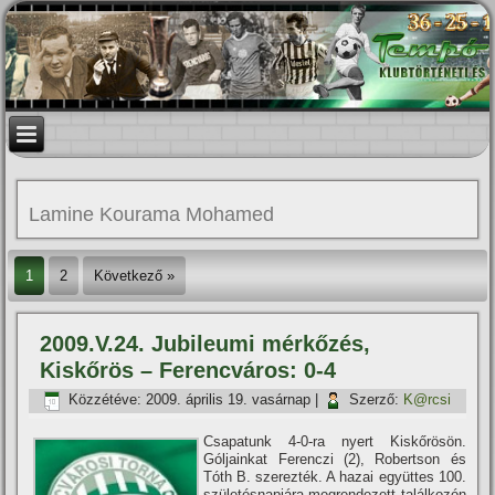
Lamine Kourama Mohamed
1
2
Következő »
2009.V.24. Jubileumi mérkőzés,
Kiskőrös – Ferencváros: 0-4
Közzétéve:
2009. április 19. vasárnap
|
Szerző:
K@rcsi
Csapatunk 4-0-ra nyert Kiskőrösön.
Góljainkat Ferenczi (2), Robertson és
Tóth B. szerezték. A hazai együttes 100.
születésnapjára megrendezett találkozón