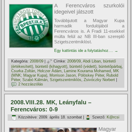
A Ferencváros szurkolói
idegeivel játszott
Továbbjutott a Magyar Kupa
harmadik fordulójából a
Ferencváros is. A Fradi 11-esekkel
múlta felül az NB III-ban szereplő
Szigetszentmiklóst.
Egy kattintás ide a folytatáshoz....
→
Kategória:
2008/09
|
Címke:
2008/09
,
Abdi Liban
,
büntető
(értékesí­tett)
,
büntető (kihagyott)
,
büntető (védett)
,
büntetőpárbaj
,
Csurka Zoltán
,
Holczer Ádám
,
Lamine Kourama Mohamed
,
MK
(MNK; Magyar Kupa)
,
Morrison Jason
,
Pölöskey Péter
,
Rubold
Péter
,
Szabó Kálmán
,
Szigetszentmiklós
,
Zsivóczky Norbert
|
2 hozzászólás
2008.VIII.28. MK, Leányfalu –
Ferencváros: 0-9
Közzétéve:
2009. április 18. szombat
|
Szerző:
K@rcsi
Magyar