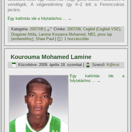
vendégek. A végeredmény í­gy 4–2 lett a Ferencváros
javára.
Egy kattintás ide a folytatáshoz....
→
Kategória:
2007/08
|
Címke:
2007/08
,
Cegléd (Ceglédi VSE)
,
Dragóner Attila
,
Lamine Kourama Mohamed
,
NB2
,
piros lap
(emberelőny)
,
Shaw Paul
|
1 hozzászólás
Kourouma Mohamed Lamine
Közzétéve:
2009. április 18. szombat
|
Szerző:
K@rcsi
Egy kattintás ide a
folytatáshoz....
→