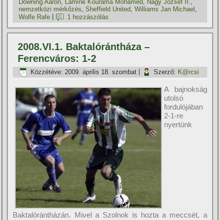
Downing Aaron
,
Lamine Kourama Mohamed
,
Nagy József II.
,
nemzetközi mérkőzés
,
Sheffield United
,
Williams Jan Michael
,
Wolfe Rafe
|
1 hozzászólás
2008.VI.1. Baktalórántháza –
Ferencváros: 1-2
Közzétéve:
2009. április 18. szombat
|
Szerző:
K@rcsi
A bajnokság
utolsó
fordulójában
2-1-re
nyertünk
Baktalórántházán. Mivel a Szolnok is hozta a meccsét, a