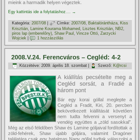
mieink a harmadik helyen végeztek.
Egy kattintás ide a folytatáshoz....
→
Kategória:
2007/08
|
Címke:
2007/08
,
Baktalórántháza
,
Kiss
Krisztián
,
Lamine Kourama Mohamed
,
Lisztes Krisztián
,
NB2
,
piros lap (emberelőny)
,
Shaw Paul
,
Vincze Ottó
,
Zarzycki
Wojciek
|
1 hozzászólás
2008.V.24. Ferencváros – Cegléd: 4-2
Közzétéve:
2009. április 18. szombat
|
Szerző:
K@rcsi
A kiállí­tás pecsételte meg a
Cegléd sorsát, a Fradié a
három pont
Bár egy korai góllal meglepte a
Cegléd a Fradit, Kiri, 20. percben
bekövetkezett kiállí­tását követően
nem tudta felvenni a versenyt a
vendég együttes a „zöld sasokkal”.
Még az első félidőben Shaw és Lamine góljaival fordí­tottak a
zöld-fehérek, Shaw újabb góljára, valamint Dragóner
találatára csak egy hatalmas Nagy góllal tudtak válaszolni a