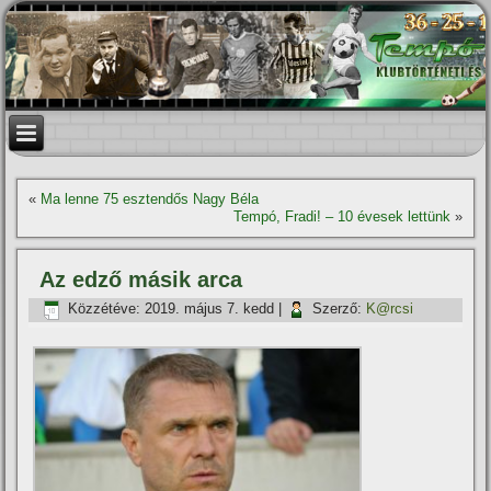
«
Ma lenne 75 esztendős Nagy Béla
Tempó, Fradi! – 10 évesek lettünk
»
Az edző másik arca
Közzétéve:
2019. május 7. kedd
|
Szerző:
K@rcsi