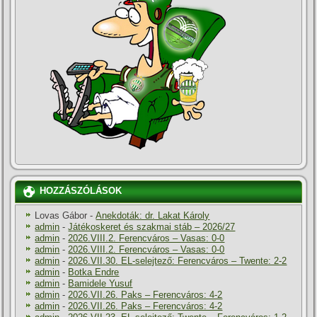
HOZZÁSZÓLÁSOK
Lovas Gábor
-
Anekdoták: dr. Lakat Károly
admin
-
Játékoskeret és szakmai stáb – 2026/27
admin
-
2026.VIII.2. Ferencváros – Vasas: 0-0
admin
-
2026.VIII.2. Ferencváros – Vasas: 0-0
admin
-
2026.VII.30. EL-selejtező: Ferencváros – Twente: 2-2
admin
-
Botka Endre
admin
-
Bamidele Yusuf
admin
-
2026.VII.26. Paks – Ferencváros: 4-2
admin
-
2026.VII.26. Paks – Ferencváros: 4-2