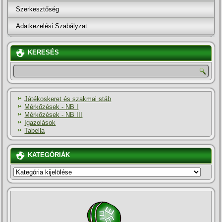
Szerkesztőség
Adatkezelési Szabályzat
KERESÉS
Játékoskeret és szakmai stáb
Mérkőzések - NB I
Mérkőzések - NB III
Igazolások
Tabella
KATEGÓRIÁK
KATEGÓRIÁK