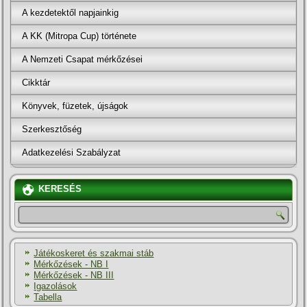
A kezdetektől napjainkig
A KK (Mitropa Cup) története
A Nemzeti Csapat mérkőzései
Cikktár
Könyvek, füzetek, újságok
Szerkesztőség
Adatkezelési Szabályzat
KERESÉS
Játékoskeret és szakmai stáb
Mérkőzések - NB I
Mérkőzések - NB III
Igazolások
Tabella