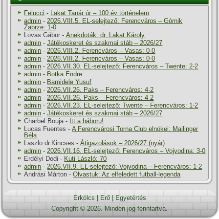
Felucci
-
Lakat Tanár úr – 100 év történelem
admin
-
2026.VIII.5. EL-selejtező: Ferencváros – Górnik
Zabrze: 1-0
Lovas Gábor
-
Anekdoták: dr. Lakat Károly
admin
-
Játékoskeret és szakmai stáb – 2026/27
admin
-
2026.VIII.2. Ferencváros – Vasas: 0-0
admin
-
2026.VIII.2. Ferencváros – Vasas: 0-0
admin
-
2026.VII.30. EL-selejtező: Ferencváros – Twente: 2-2
admin
-
Botka Endre
admin
-
Bamidele Yusuf
admin
-
2026.VII.26. Paks – Ferencváros: 4-2
admin
-
2026.VII.26. Paks – Ferencváros: 4-2
admin
-
2026.VII.23. EL-selejtező: Twente – Ferencváros: 1-2
admin
-
Játékoskeret és szakmai stáb – 2026/27
Charbel Bouja
-
Itt a háboru!
Lucas Fuentes
-
A Ferencvárosi Torna Club elnökei: Mailinger
Béla
Laszlo dr.Kincses
-
Átigazolások – 2026/27 (nyár)
admin
-
2026.VII.16. EL-selejtező: Ferencváros – Vojvodina: 3-0
Erdélyi Dodi
-
Kuti László: 70
admin
-
2026.VII.9. EL-selejtező: Vojvodina – Ferencváros: 1-2
Andrási Márton
-
Olvastuk: Az elfeledett futball-legenda
Erkölcs
|
Erő
|
Egyetértés
Copyright © 2026. Minden jog fenntartva.