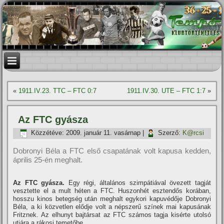
«
1911.IV.23. TTC – FTC 0:7
1911.IV.30. UTE – FTC 1:7
»
Az FTC gyásza
Közzétéve:
2009. január 11. vasárnap
|
Szerző:
K@rcsi
Dobronyi Béla a FTC első csapatának volt kapusa kedden,
április 25-én meghalt.
Az FTC gyásza.
Egy régi, általános szimpátiával övezett tagját
vesztette el a mult héten a FTC. Huszonhét esztendős korában,
hosszu kinos betegség után meghalt egykori kapuvédője Dobronyi
Béla, a ki közvetlen elődje volt a népszerű szí­nek mai kapusának
Fritznek. Az elhunyt bajtársat az FTC számos tagja kisérte utolsó
utjára a rákosi temetőbe.