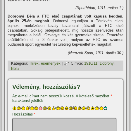
(Sporthí­rlap, 1911. május 1.)
Dobronyi Béla a FTC első csapatának volt kapusa kedden,
április 25-én meghalt.
Dobronyi legutoljára a Törekvés elleni
bajnoki mérkőzésen tavaly tavasszal játszott a FTC első
csapatában. Sokáig betegeskedett, mig hosszú szenvedés után
megváltotta a halál. Özvegye és két gyermeke siratja. Temetése
csütörtökön d. u. 3 órakor volt, melyen az FTC és számos
budapesti sport egyesület testületileg képviseltették magukat.
(Nemzeti Sport, 1911. április 30.)
Kategória:
Hí­rek, események
|
Címke:
1910/11
,
Dobronyi
Béla
Vélemény, hozzászólás?
Az e-mail címet nem tesszük közzé.
A kötelező mezőket
*
karakterrel jelöltük
Hozzászólás
*