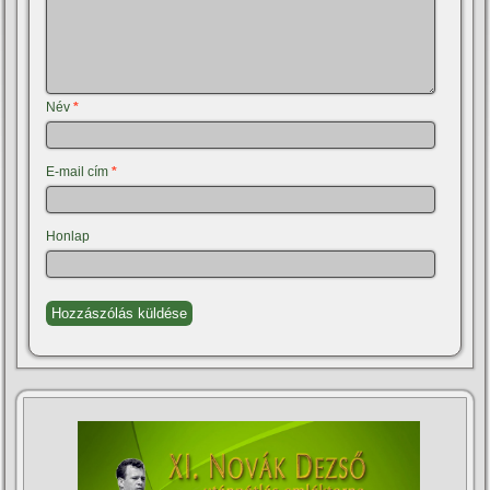
Név
*
E-mail cím
*
Honlap