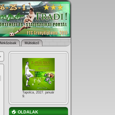
Mérkőzések
Múltidéző
»
Tapolca, 2027. január
9.
OLDALAK