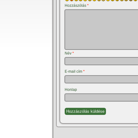
Hozzászólás
*
Név
*
E-mail cím
*
Honlap