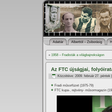
Adattár
Alberttól – Zsiborásig
H
«
1958 – Fradisták a világbajnokságon
Az FTC újságjai, folyóira
Közzétéve:
2009. február 27. péntek
Fradi műsorfüzet (1975-79)
FTC kupa-, rejtvény- műsormagazin (19