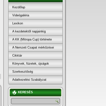
Kezdőlap
Videógaléria
Lexikon
A kezdetektől napjainkig
A KK (Mitropa Cup) története
A Nemzeti Csapat mérkőzései
Cikktár
Könyvek, füzetek, újságok
Szerkesztőség
Adatkezelési Szabályzat
KERESÉS