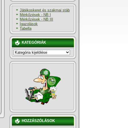
Játékoskeret és szakmai stáb
Mérkőzések - NB I
Mérkőzések - NB III
Igazolások
Tabella
KATEGÓRIÁK
KATEGÓRIÁK
HOZZÁSZÓLÁSOK