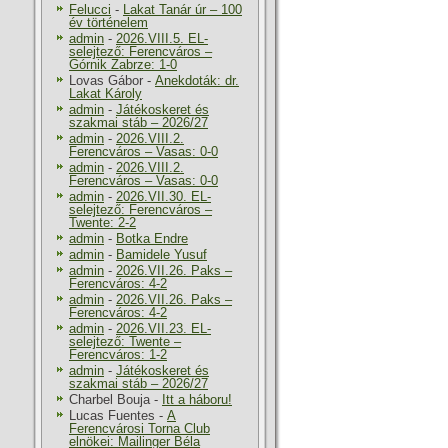
Felucci
-
Lakat Tanár úr – 100
év történelem
admin
-
2026.VIII.5. EL-
selejtező: Ferencváros –
Górnik Zabrze: 1-0
Lovas Gábor
-
Anekdoták: dr.
Lakat Károly
admin
-
Játékoskeret és
szakmai stáb – 2026/27
admin
-
2026.VIII.2.
Ferencváros – Vasas: 0-0
admin
-
2026.VIII.2.
Ferencváros – Vasas: 0-0
admin
-
2026.VII.30. EL-
selejtező: Ferencváros –
Twente: 2-2
admin
-
Botka Endre
admin
-
Bamidele Yusuf
admin
-
2026.VII.26. Paks –
Ferencváros: 4-2
admin
-
2026.VII.26. Paks –
Ferencváros: 4-2
admin
-
2026.VII.23. EL-
selejtező: Twente –
Ferencváros: 1-2
admin
-
Játékoskeret és
szakmai stáb – 2026/27
Charbel Bouja
-
Itt a háboru!
Lucas Fuentes
-
A
Ferencvárosi Torna Club
elnökei: Mailinger Béla