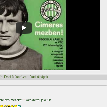
fh
,
Fradi Műsorfüzet
,
Fradi-újságok
ötelező mezőket
*
karakterrel jelöltük