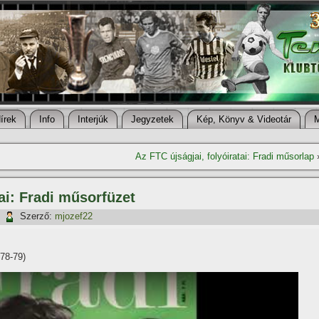
í­rek
Info
Interjúk
Jegyzetek
Kép, Könyv & Videotár
Az FTC újságjai, folyóiratai: Fradi műsorlap
tai: Fradi műsorfüzet
|
Szerző:
mjozef22
78-79)