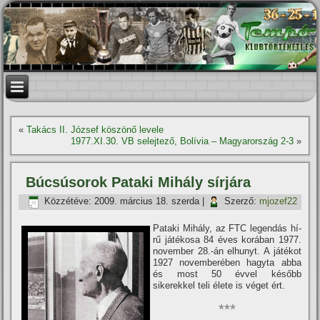
«
Takács II. József köszönő levele
1977.XI.30. VB selejtező, Bolívia – Magyarország 2-3
»
Búcsúsorok Pataki Mihály sí­rjára
Közzétéve:
2009. március 18. szerda
|
Szerző:
mjozef22
Pataki Mihály, az FTC legendás hí­
rű játékosa 84 éves korában 1977.
november 28.-án elhunyt. A játékot
1927 novemberében hagyta abba
és most 50 évvel később
sikerekkel teli élete is véget ért.
***