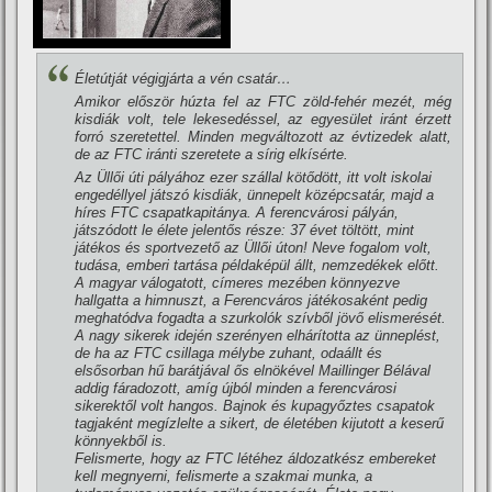
Életútját végigjárta a vén csatár…
Amikor először húzta fel az FTC zöld-fehér mezét, még
kisdiák volt, tele lekesedéssel, az egyesület iránt érzett
forró szeretettel. Minden megváltozott az évtizedek alatt,
de az FTC iránti szeretete a sí­rig elkí­sérte.
Az Üllői úti pályához ezer szállal kötődött, itt volt iskolai
engedéllyel játszó kisdiák, ünnepelt középcsatár, majd a
hí­res FTC csapatkapitánya. A ferencvárosi pályán,
játszódott le élete jelentős része: 37 évet töltött, mint
játékos és sportvezető az Üllői úton! Neve fogalom volt,
tudása, emberi tartása példaképül állt, nemzedékek előtt.
A magyar válogatott, cí­meres mezében könnyezve
hallgatta a himnuszt, a Ferencváros játékosaként pedig
meghatódva fogadta a szurkolók szí­vből jövő elismerését.
A nagy sikerek idején szerényen elhárí­totta az ünneplést,
de ha az FTC csillaga mélybe zuhant, odaállt és
elsősorban hű barátjával ős elnökével Maillinger Bélával
addig fáradozott, amí­g újból minden a ferencvárosi
sikerektől volt hangos. Bajnok és kupagyőztes csapatok
tagjaként megí­zlelte a sikert, de életében kijutott a keserű
könnyekből is.
Felismerte, hogy az FTC létéhez áldozatkész embereket
kell megnyerni, felismerte a szakmai munka, a