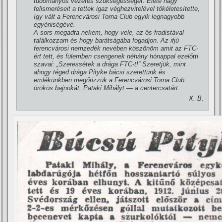
tudományos vezetés szükségességét. Élete nagy
felismeréseit a tettek igaz véghezvitelével tökéletesí­tette,
í­gy vált a Ferencvárosi Torna Club egyik legnagyobb
egyéniségévé.
A sors megadta nekem, hogy vele, az ős-fradistával
találkozzam és hogy barátságába fogadjon. Az ifjú
ferencvárosi nemzedék nevében köszönöm amit az FTC-
ért tett, és fülemben csengenek néhány hónappal ezelőtti
szavai: „Szeressétek a drága FTC-t!” Szeretjük, mint
ahogy téged drága Pityke bácsi szerettünk és
emlékünkben megőrizzük a Ferencvárosi Torna Club
örökös bajnokát, Pataki Mihályt — a centercsatárt.
X. B.