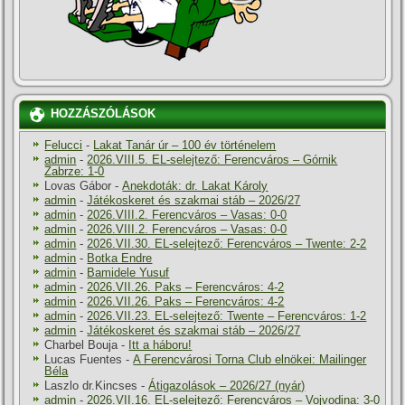
HOZZÁSZÓLÁSOK
Felucci
-
Lakat Tanár úr – 100 év történelem
admin
-
2026.VIII.5. EL-selejtező: Ferencváros – Górnik
Zabrze: 1-0
Lovas Gábor
-
Anekdoták: dr. Lakat Károly
admin
-
Játékoskeret és szakmai stáb – 2026/27
admin
-
2026.VIII.2. Ferencváros – Vasas: 0-0
admin
-
2026.VIII.2. Ferencváros – Vasas: 0-0
admin
-
2026.VII.30. EL-selejtező: Ferencváros – Twente: 2-2
admin
-
Botka Endre
admin
-
Bamidele Yusuf
admin
-
2026.VII.26. Paks – Ferencváros: 4-2
admin
-
2026.VII.26. Paks – Ferencváros: 4-2
admin
-
2026.VII.23. EL-selejtező: Twente – Ferencváros: 1-2
admin
-
Játékoskeret és szakmai stáb – 2026/27
Charbel Bouja
-
Itt a háboru!
Lucas Fuentes
-
A Ferencvárosi Torna Club elnökei: Mailinger
Béla
Laszlo dr.Kincses
-
Átigazolások – 2026/27 (nyár)
admin
-
2026.VII.16. EL-selejtező: Ferencváros – Vojvodina: 3-0