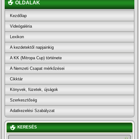
OLDALAK
Kezdőlap
Videógaléria
Lexikon
A kezdetektől napjainkig
A KK (Mitropa Cup) története
A Nemzeti Csapat mérkőzései
Cikktár
Könyvek, füzetek, újságok
Szerkesztőség
Adatkezelési Szabályzat
KERESÉS