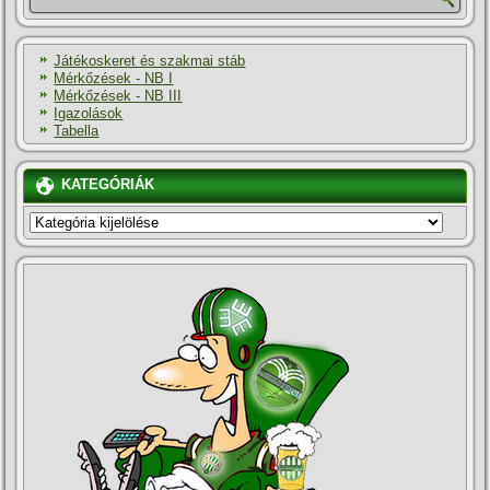
Játékoskeret és szakmai stáb
Mérkőzések - NB I
Mérkőzések - NB III
Igazolások
Tabella
KATEGÓRIÁK
KATEGÓRIÁK