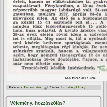
Nagyí­táshoz klikk a képre!
Kategória:
Búcsúztatók
|
Címke:
fh
,
Pataky Mihály
Vélemény, hozzászólás?