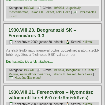
Kategória:
1930/31
|
Címke:
1930/31
,
Jugoslavija
,
mesterhármas
,
Takács II. József
,
Toldi Géza
|
Hozzászólás
most!
1930.VIII.23. Beogradszki SK –
Ferencváros 0:3
Közzétéve:
2009. január 30. péntek
|
Szerző:
K@rcsi
Az első félidő nagy iramával biztos győzelmet aratott a zöld-
fehér együttes a félelmetes BSK-val szemben
Egy kattintás ide a folytatáshoz....
→
Kategória:
1930/31
|
Címke:
1930/31
,
Beogradski SK
,
Kohut
Vilmos
,
nemzetközi mérkőzés
,
Takács II. József
,
Toldi Géza
|
Hozzászólás most!
1930.VIII.21. Ferencváros – Nyomdász
válogatott keret 6:0 (edzőmérkőzés)
Közzétéve:
2009. január 30. péntek
|
Szerző:
K@rcsi