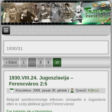
1930/31
« Előző
1
…
8
9
10
1930.VIII.24. Jugoszlavija –
Ferencváros 2:5
Közzétéve:
2009. január 30. péntek
|
Szerző:
K@rcsi
Belgrád sportközönsége lelkesen ünnepelte a Jugoslavia
ellen is szép játékkal győző Ferencvárost
Egy kattintás ide a folytatáshoz....
→