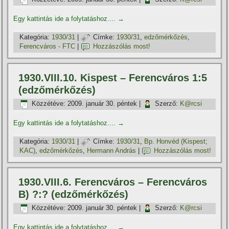
Egy kattintás ide a folytatáshoz....
→
Kategória:
1930/31
|
Címke:
1930/31
,
edzőmérkőzés
,
Ferencváros - FTC
|
Hozzászólás most!
1930.VIII.10. Kispest – Ferencváros 1:5
(edzőmérkőzés)
Közzétéve:
2009. január 30. péntek
|
Szerző:
K@rcsi
Egy kattintás ide a folytatáshoz....
→
Kategória:
1930/31
|
Címke:
1930/31
,
Bp. Honvéd (Kispest;
KAC)
,
edzőmérkőzés
,
Hermann András
|
Hozzászólás most!
1930.VIII.6. Ferencváros – Ferencváros
B) ?:? (edzőmérkőzés)
Közzétéve:
2009. január 30. péntek
|
Szerző:
K@rcsi
Egy kattintás ide a folytatáshoz....
→