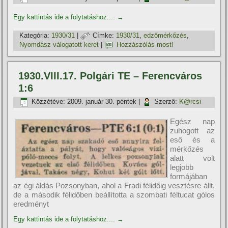
Egy kattintás ide a folytatáshoz....
→
Kategória:
1930/31
|
Címke:
1930/31
,
edzőmérkőzés
,
Nyomdász válogatott keret
|
Hozzászólás most!
1930.VIII.17. Polgári TE – Ferencváros
1:6
Közzétéve:
2009. január 30. péntek
|
Szerző:
K@rcsi
Egész nap
zuhogott az
eső és a
mérkőzés
alatt volt
legjobb
formájában
az égi áldás Pozsonyban, ahol a Fradi félidőig vesztésre állt,
de a második félidőben beállította a szombati féltucat gólos
eredményt
Egy kattintás ide a folytatáshoz....
→