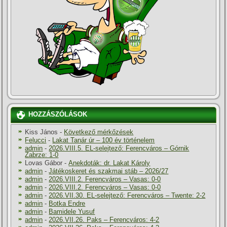
HOZZÁSZÓLÁSOK
Kiss János
-
Következő mérkőzések
Felucci
-
Lakat Tanár úr – 100 év történelem
admin
-
2026.VIII.5. EL-selejtező: Ferencváros – Górnik
Zabrze: 1-0
Lovas Gábor
-
Anekdoták: dr. Lakat Károly
admin
-
Játékoskeret és szakmai stáb – 2026/27
admin
-
2026.VIII.2. Ferencváros – Vasas: 0-0
admin
-
2026.VIII.2. Ferencváros – Vasas: 0-0
admin
-
2026.VII.30. EL-selejtező: Ferencváros – Twente: 2-2
admin
-
Botka Endre
admin
-
Bamidele Yusuf
admin
-
2026.VII.26. Paks – Ferencváros: 4-2