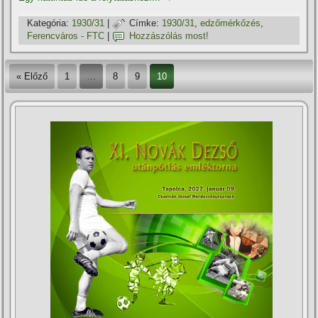
Kategória:
1930/31
|
Címke:
1930/31
,
edzőmérkőzés
,
Ferencváros - FTC
|
Hozzászólás most!
« Előző
1
…
8
9
10