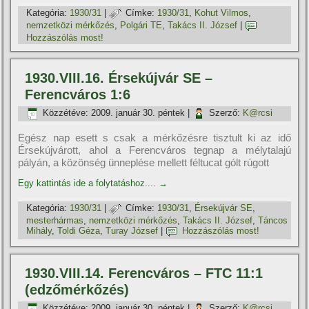
Kategória:
1930/31
|
Címke:
1930/31
,
Kohut Vilmos
,
nemzetközi mérkőzés
,
Polgári TE
,
Takács II. József
|
Hozzászólás most!
1930.VIII.16. Érsekújvár SE –
Ferencváros 1:6
Közzétéve:
2009. január 30. péntek
|
Szerző:
K@rcsi
Egész nap esett s csak a mérkőzésre tisztult ki az idő
Érsekújvárott, ahol a Ferencváros tegnap a mélytalajú
pályán, a közönség ünneplése mellett féltucat gólt rúgott
Egy kattintás ide a folytatáshoz....
→
Kategória:
1930/31
|
Címke:
1930/31
,
Érsekújvár SE
,
mesterhármas
,
nemzetközi mérkőzés
,
Takács II. József
,
Táncos
Mihály
,
Toldi Géza
,
Turay József
|
Hozzászólás most!
1930.VIII.14. Ferencváros – FTC 11:1
(edzőmérkőzés)
Közzétéve:
2009. január 30. péntek
|
Szerző:
K@rcsi