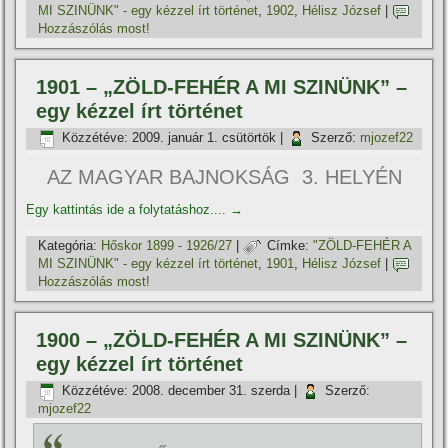
MI SZINÜNK" - egy kézzel í­rt történet
,
1902
,
Hélisz József
|
Hozzászólás most!
1901 – „ZÖLD-FEHÉR A MI SZINÜNK” –
egy kézzel í­rt történet
Közzétéve:
2009. január 1. csütörtök
|
Szerző:
mjozef22
AZ MAGYAR BAJNOKSÁG 3. HELYÉN
Egy kattintás ide a folytatáshoz....
→
Kategória:
Hőskor 1899 - 1926/27
|
Címke:
"ZÖLD-FEHÉR A
MI SZINÜNK" - egy kézzel í­rt történet
,
1901
,
Hélisz József
|
Hozzászólás most!
1900 – „ZÖLD-FEHÉR A MI SZINÜNK” –
egy kézzel í­rt történet
Közzétéve:
2008. december 31. szerda
|
Szerző:
mjozef22