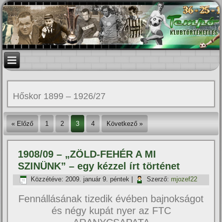
Hőskor 1899 – 1926/27
« Előző
1
2
3
4
Következő »
1908/09 – „ZÖLD-FEHÉR A MI
SZINÜNK” – egy kézzel í­rt történet
Közzétéve:
2009. január 9. péntek
|
Szerző:
mjozef22
Fennállásának tizedik évében bajnokságot
és négy kupát nyer az FTC