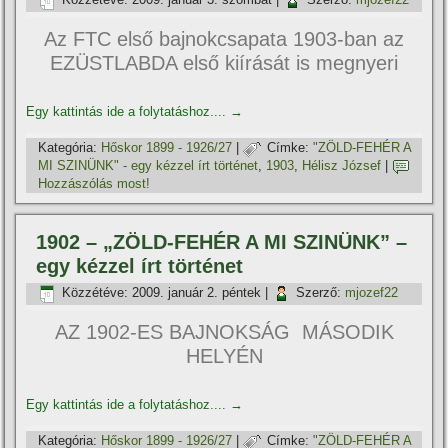
Az FTC első bajnokcsapata 1903-ban az
EZÜSTLABDA első kií­rását is megnyeri
Egy kattintás ide a folytatáshoz....
→
Kategória:
Hőskor 1899 - 1926/27
|
Címke:
"ZÖLD-FEHÉR A
MI SZINÜNK" - egy kézzel í­rt történet
,
1903
,
Hélisz József
|
Hozzászólás most!
1902 – „ZÖLD-FEHÉR A MI SZINÜNK” –
egy kézzel í­rt történet
Közzétéve:
2009. január 2. péntek
|
Szerző:
mjozef22
AZ 1902-ES BAJNOKSÁG MÁSODIK
HELYÉN
Egy kattintás ide a folytatáshoz....
→
Kategória:
Hőskor 1899 - 1926/27
|
Címke:
"ZÖLD-FEHÉR A