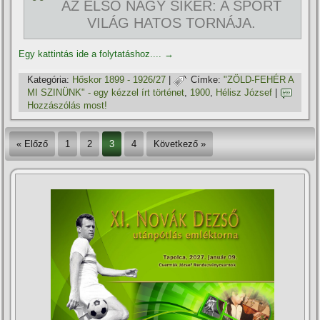
AZ ELSŐ NAGY SIKER: A SPORT
VILÁG HATOS TORNÁJA.
Egy kattintás ide a folytatáshoz....
→
Kategória:
Hőskor 1899 - 1926/27
|
Címke:
"ZÖLD-FEHÉR A
MI SZINÜNK" - egy kézzel í­rt történet
,
1900
,
Hélisz József
|
Hozzászólás most!
« Előző
1
2
3
4
Következő »