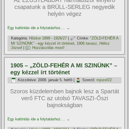
Az EZÜSTLABDÁT harmadszor elnyerő
csapatunk a BRÜLL-SERLEG negyedik
helyén végez
Egy kattintás ide a folytatáshoz....
→
Kategória:
Hőskor 1899 - 1926/27
|
Címke:
"ZÖLD-FEHÉR A
MI SZINÜNK" - egy kézzel í­rt történet
,
1906 tavasz
,
Hélisz
József
|
Hozzászólás most!
1905 – „ZÖLD-FEHÉR A MI SZINÜNK” –
egy kézzel í­rt történet
Közzétéve:
2009. január 5. hétfő
|
Szerző:
mjozef22
Szoros küzdelemben bajnok lesz a Spartát
verő FTC az utolsó TAVASZI-Őszi
bajnokságban
Egy kattintás ide a folytatáshoz....
→