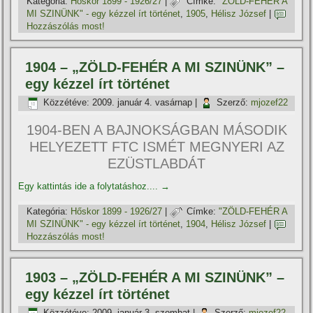
Kategória:
Hőskor 1899 - 1926/27
|
Címke:
"ZÖLD-FEHÉR A
MI SZINÜNK" - egy kézzel í­rt történet
,
1905
,
Hélisz József
|
Hozzászólás most!
1904 – „ZÖLD-FEHÉR A MI SZINÜNK” –
egy kézzel í­rt történet
Közzétéve:
2009. január 4. vasárnap
|
Szerző:
mjozef22
1904-BEN A BAJNOKSÁGBAN MÁSODIK
HELYEZETT FTC ISMÉT MEGNYERI AZ
EZÜSTLABDÁT
Egy kattintás ide a folytatáshoz....
→
Kategória:
Hőskor 1899 - 1926/27
|
Címke:
"ZÖLD-FEHÉR A
MI SZINÜNK" - egy kézzel í­rt történet
,
1904
,
Hélisz József
|
Hozzászólás most!
1903 – „ZÖLD-FEHÉR A MI SZINÜNK” –
egy kézzel í­rt történet
Közzétéve:
2009. január 3. szombat
|
Szerző:
mjozef22