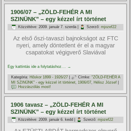
1906/07 – „ZÖLD-FEHÉR A MI
SZINÜNK” – egy kézzel í­rt történet
Közzétéve:
2009. január 7. szerda
|
Szerző:
mjozef22
Az első őszi-tavaszi bajnokságot az FTC
nyeri, amely döntetlent ér el a magyar
csapatokat végigverő Slaviával
Egy kattintás ide a folytatáshoz....
→
Kategória:
Hőskor 1899 - 1926/27
|
Címke:
"ZÖLD-FEHÉR A
MI SZINÜNK" - egy kézzel í­rt történet
,
1906/07
,
Hélisz József
|
Hozzászólás most!
1906 tavasz – „ZÖLD-FEHÉR A MI
SZINÜNK” – egy kézzel í­rt történet
Közzétéve:
2009. január 6. kedd
|
Szerző:
mjozef22