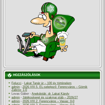
HOZZÁSZÓLÁSOK
Felucci
-
Lakat Tanár úr – 100 év történelem
admin
-
2026.VIII.5. EL-selejtező: Ferencváros – Górnik
Zabrze: 1-0
Lovas Gábor
-
Anekdoták: dr. Lakat Károly
admin
-
Játékoskeret és szakmai stáb – 2026/27
admin
-
2026.VIII.2. Ferencváros – Vasas: 0-0
admin
-
2026.VIII.2. Ferencváros – Vasas: 0-0