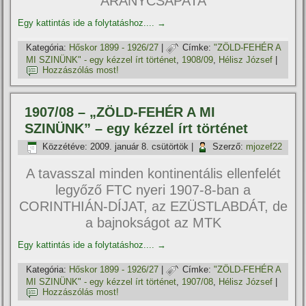
ARANYCSAPATA
Egy kattintás ide a folytatáshoz....
→
Kategória:
Hőskor 1899 - 1926/27
|
Címke:
"ZÖLD-FEHÉR A
MI SZINÜNK" - egy kézzel í­rt történet
,
1908/09
,
Hélisz József
|
Hozzászólás most!
1907/08 – „ZÖLD-FEHÉR A MI
SZINÜNK” – egy kézzel í­rt történet
Közzétéve:
2009. január 8. csütörtök
|
Szerző:
mjozef22
A tavasszal minden kontinentális ellenfelét
legyőző FTC nyeri 1907-8-ban a
CORINTHIÁN-DÍJAT, az EZÜSTLABDÁT, de
a bajnokságot az MTK
Egy kattintás ide a folytatáshoz....
→
Kategória:
Hőskor 1899 - 1926/27
|
Címke:
"ZÖLD-FEHÉR A
MI SZINÜNK" - egy kézzel í­rt történet
,
1907/08
,
Hélisz József
|
Hozzászólás most!