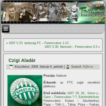
«
1937.V.23. Ipolyság FC – Ferencváros 1:13
1937.V.30. Nemzeti – Ferencváros 0:3
»
Czigi Aladár
Közzétéve:
2009. február 6. péntek
|
Szerző:
K@rcsi
Posztja:
fedezet
Érkezett:
az FTC saját nevelésű
játékosa
Első mérkőzés:
1937. 05. 26., Simor u.,
Ganz – Ferencváros ?:?, Edzőmérkőzés
Ferencváros: Kutasi – Jászberényi,
Papp – Tóth L., Tátrai, Pósa – Farkas,