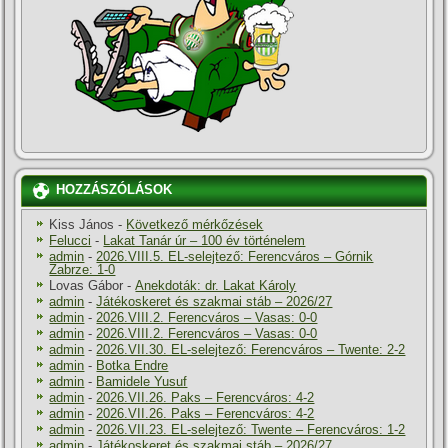
HOZZÁSZÓLÁSOK
Kiss János
-
Következő mérkőzések
Felucci
-
Lakat Tanár úr – 100 év történelem
admin
-
2026.VIII.5. EL-selejtező: Ferencváros – Górnik
Zabrze: 1-0
Lovas Gábor
-
Anekdoták: dr. Lakat Károly
admin
-
Játékoskeret és szakmai stáb – 2026/27
admin
-
2026.VIII.2. Ferencváros – Vasas: 0-0
admin
-
2026.VIII.2. Ferencváros – Vasas: 0-0
admin
-
2026.VII.30. EL-selejtező: Ferencváros – Twente: 2-2
admin
-
Botka Endre
admin
-
Bamidele Yusuf
admin
-
2026.VII.26. Paks – Ferencváros: 4-2
admin
-
2026.VII.26. Paks – Ferencváros: 4-2
admin
-
2026.VII.23. EL-selejtező: Twente – Ferencváros: 1-2
admin
-
Játékoskeret és szakmai stáb – 2026/27