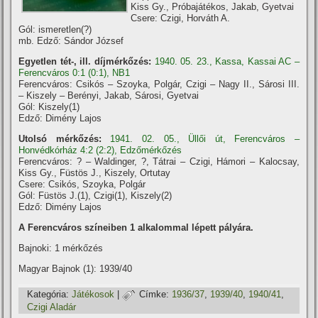
Kiss Gy., Próbajátékos, Jakab, Gyetvai
Csere: Czigi, Horváth A.
Gól: ismeretlen(?)
mb. Edző: Sándor József
Egyetlen tét-, ill. díjmérkőzés:
1940. 05. 23., Kassa, Kassai AC –
Ferencváros 0:1 (0:1), NB1
Ferencváros: Csikós – Szoyka, Polgár, Czigi – Nagy II., Sárosi III.
– Kiszely – Berényi, Jakab, Sárosi, Gyetvai
Gól: Kiszely(1)
Edző: Dimény Lajos
Utolsó mérkőzés:
1941. 02. 05., Üllői út, Ferencváros –
Honvédkórház 4:2 (2:2), Edzőmérkőzés
Ferencváros: ? – Waldinger, ?, Tátrai – Czigi, Hámori – Kalocsay,
Kiss Gy., Füstös J., Kiszely, Ortutay
Csere: Csikós, Szoyka, Polgár
Gól: Füstös J.(1), Czigi(1), Kiszely(2)
Edző: Dimény Lajos
A Ferencváros szí­neiben 1 alkalommal lépett pályára.
Bajnoki: 1 mérkőzés
Magyar Bajnok (1): 1939/40
Kategória:
Játékosok
|
Címke:
1936/37
,
1939/40
,
1940/41
,
Czigi Aladár