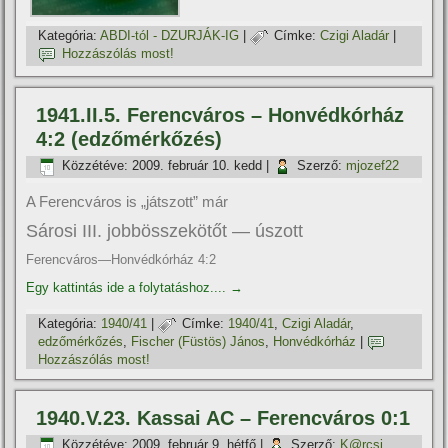
Kategória:
ABDI-tól - DZURJÁK-IG
|
Címke:
Czigi Aladár
|
Hozzászólás most!
1941.II.5. Ferencváros – Honvédkórház
4:2 (edzőmérkőzés)
Közzétéve:
2009. február 10. kedd
|
Szerző:
mjozef22
A Ferencváros is „játszott” már
Sárosi III. jobbösszekötőt — úszott
Ferencváros—Honvédkórház 4:2
Egy kattintás ide a folytatáshoz....
→
Kategória:
1940/41
|
Címke:
1940/41
,
Czigi Aladár
,
edzőmérkőzés
,
Fischer (Füstös) János
,
Honvédkórház
|
Hozzászólás most!
1940.V.23. Kassai AC – Ferencváros 0:1
Közzétéve:
2009. február 9. hétfő
|
Szerző:
K@rcsi