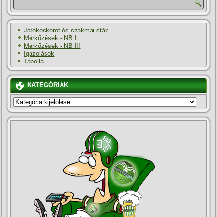
Játékoskeret és szakmai stáb
Mérkőzések - NB I
Mérkőzések - NB III
Igazolások
Tabella
KATEGÓRIÁK
KATEGÓRIÁK