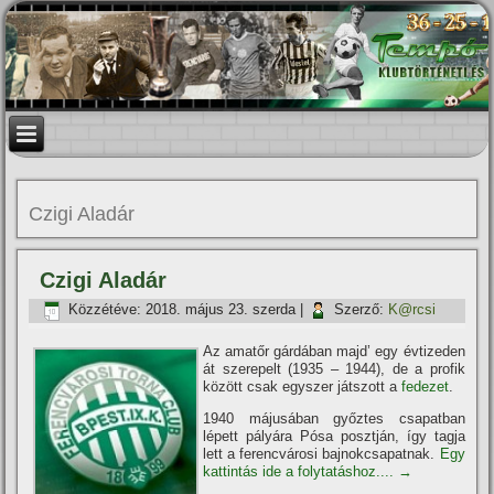
Czigi Aladár
Czigi Aladár
Közzétéve:
2018. május 23. szerda
|
Szerző:
K@rcsi
Az amatőr gárdában majd’ egy évtizeden
át szerepelt (1935 – 1944), de a profik
között csak egyszer játszott a
fedezet
.
1940 májusában győztes csapatban
lépett pályára Pósa posztján, í­gy tagja
lett a ferencvárosi bajnokcsapatnak.
Egy
kattintás ide a folytatáshoz....
→