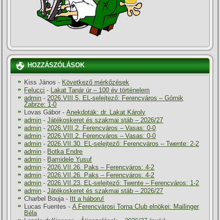
HOZZÁSZÓLÁSOK
Kiss János
-
Következő mérkőzések
Felucci
-
Lakat Tanár úr – 100 év történelem
admin
-
2026.VIII.5. EL-selejtező: Ferencváros – Górnik
Zabrze: 1-0
Lovas Gábor
-
Anekdoták: dr. Lakat Károly
admin
-
Játékoskeret és szakmai stáb – 2026/27
admin
-
2026.VIII.2. Ferencváros – Vasas: 0-0
admin
-
2026.VIII.2. Ferencváros – Vasas: 0-0
admin
-
2026.VII.30. EL-selejtező: Ferencváros – Twente: 2-2
admin
-
Botka Endre
admin
-
Bamidele Yusuf
admin
-
2026.VII.26. Paks – Ferencváros: 4-2
admin
-
2026.VII.26. Paks – Ferencváros: 4-2
admin
-
2026.VII.23. EL-selejtező: Twente – Ferencváros: 1-2
admin
-
Játékoskeret és szakmai stáb – 2026/27
Charbel Bouja
-
Itt a háboru!
Lucas Fuentes
-
A Ferencvárosi Torna Club elnökei: Mailinger
Béla