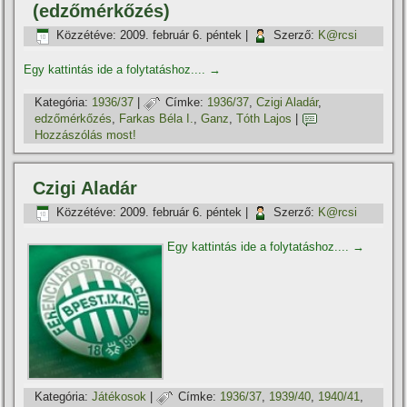
(edzőmérkőzés)
Közzétéve:
2009. február 6. péntek
|
Szerző:
K@rcsi
Egy kattintás ide a folytatáshoz....
→
Kategória:
1936/37
|
Címke:
1936/37
,
Czigi Aladár
,
edzőmérkőzés
,
Farkas Béla I.
,
Ganz
,
Tóth Lajos
|
Hozzászólás most!
Czigi Aladár
Közzétéve:
2009. február 6. péntek
|
Szerző:
K@rcsi
Egy kattintás ide a folytatáshoz....
→
Kategória:
Játékosok
|
Címke:
1936/37
,
1939/40
,
1940/41
,