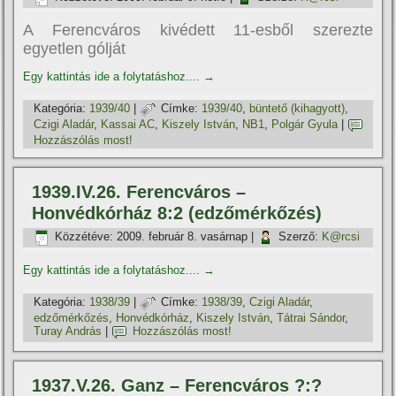
A Ferencváros kivédett 11-esből szerezte
egyetlen gólját
Egy kattintás ide a folytatáshoz....
→
Kategória:
1939/40
|
Címke:
1939/40
,
büntető (kihagyott)
,
Czigi Aladár
,
Kassai AC
,
Kiszely István
,
NB1
,
Polgár Gyula
|
Hozzászólás most!
1939.IV.26. Ferencváros –
Honvédkórház 8:2 (edzőmérkőzés)
Közzétéve:
2009. február 8. vasárnap
|
Szerző:
K@rcsi
Egy kattintás ide a folytatáshoz....
→
Kategória:
1938/39
|
Címke:
1938/39
,
Czigi Aladár
,
edzőmérkőzés
,
Honvédkórház
,
Kiszely István
,
Tátrai Sándor
,
Turay András
|
Hozzászólás most!
1937.V.26. Ganz – Ferencváros ?:?