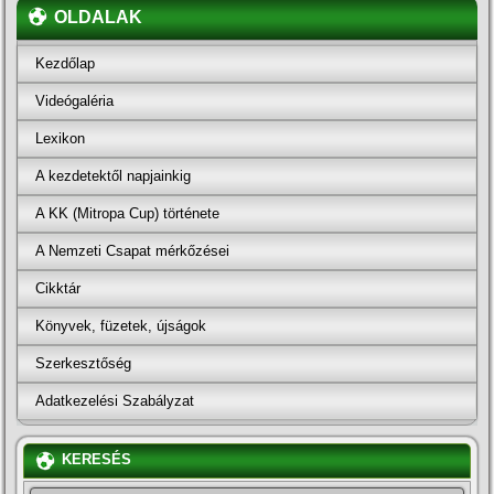
OLDALAK
Kezdőlap
Videógaléria
Lexikon
A kezdetektől napjainkig
A KK (Mitropa Cup) története
A Nemzeti Csapat mérkőzései
Cikktár
Könyvek, füzetek, újságok
Szerkesztőség
Adatkezelési Szabályzat
KERESÉS