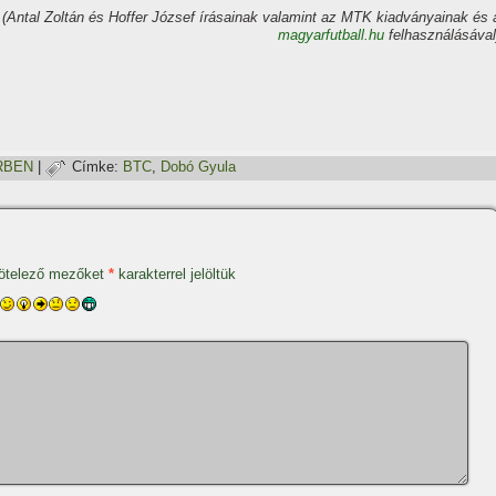
(Antal Zoltán és Hoffer József í­rásainak valamint az MTK kiadványainak és 
magyarfutball.hu
felhasználásával
RBEN
|
Címke:
BTC
,
Dobó Gyula
ötelező mezőket
*
karakterrel jelöltük