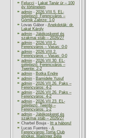
Felucci
-
Lakat Tanár úr – 100
év történelem
admin
-
2026.VIII.5. EL-
selejtező: Ferencváros –
Górnik Zabrze: 1-0
Lovas Gábor
-
Anekdoták: dr.
Lakat Károly
admin
-
Játékoskeret és
szakmai stáb – 2026/27
admin
-
2026.VIII.2.
Ferencváros – Vasas: 0-0
admin
-
2026.VIII.2.
Ferencváros – Vasas: 0-0
admin
-
2026.VII.30. EL-
selejtező: Ferencváros –
Twente: 2-2
admin
-
Botka Endre
admin
-
Bamidele Yusuf
admin
-
2026.VII.26. Paks –
Ferencváros: 4-2
admin
-
2026.VII.26. Paks –
Ferencváros: 4-2
admin
-
2026.VII.23. EL-
selejtező: Twente –
Ferencváros: 1-2
admin
-
Játékoskeret és
szakmai stáb – 2026/27
Charbel Bouja
-
Itt a háboru!
Lucas Fuentes
-
A
Ferencvárosi Torna Club
elnökei: Mailinger Béla