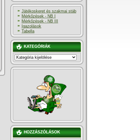
Játékoskeret és szakmai stáb
Mérkőzések - NB I
Mérkőzések - NB III
Igazolások
Tabella
KATEGÓRIÁK
KATEGÓRIÁK
HOZZÁSZÓLÁSOK