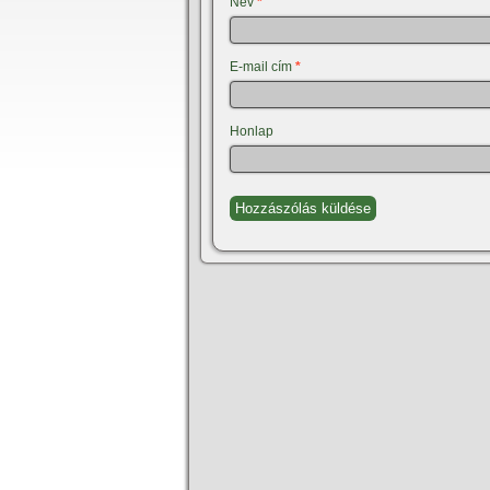
Név
*
E-mail cím
*
Honlap