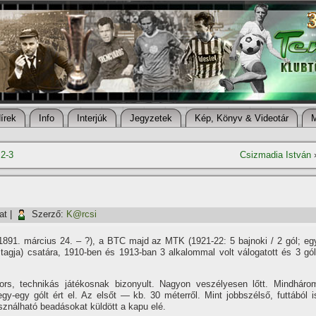
í­rek
Info
Interjúk
Jegyzetek
Kép, Könyv & Videotár
 2-3
Csizmadia István
at
|
Szerző:
K@rcsi
891. március 24. – ?), a BTC majd az MTK (1921-22: 5 bajnoki / 2 gól; eg
tagja) csatára, 1910-ben és 1913-ban 3 alkalommal volt válogatott és 3 gól
yors, technikás játékosnak bizonyult. Nagyon veszélyesen lőtt. Mindháro
y-egy gólt ért el. Az elsőt — kb. 30 méterről. Mint jobbszélső, futtából i
asználható beadásokat küldött a kapu elé.