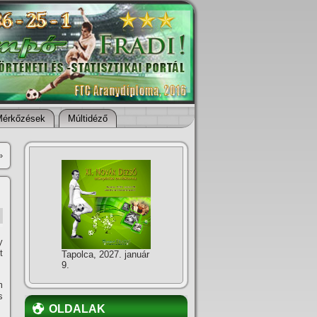
Mérkőzések
Múltidéző
»
y
t
Tapolca, 2027. január
9.
m
s
OLDALAK