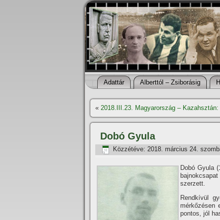
Adattár
Alberttól – Zsiborásig
H
«
2018.III.23. Magyarország – Kazahsztán:
Dobó Gyula
Közzétéve:
2018. március 24. szomb
Dobó Gyula (1
bajnokcsapat 
szerzett.
Rendkí­vül g
mérkőzésen eg
pontos, jól h