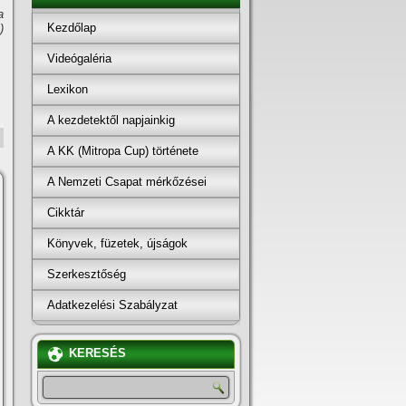
a
Kezdőlap
)
Videógaléria
Lexikon
A kezdetektől napjainkig
A KK (Mitropa Cup) története
A Nemzeti Csapat mérkőzései
Cikktár
Könyvek, füzetek, újságok
Szerkesztőség
Adatkezelési Szabályzat
KERESÉS