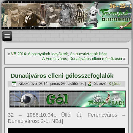
«
VB 2014: A bosnyákok legyőzték, és búcsúztatták Iránt
A Ferencváros, Dunaújváros elleni mérkőzései
»
Dunaújváros elleni gólösszefoglalók
Közzétéve:
2014. június 26. csütörtök
|
Szerző:
K@rcsi
32 – 1986.10.04., Üllői út, Ferencváros –
Dunaújváros: 2-1, NB1|