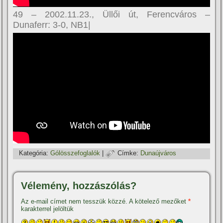
49 – 2002.11.23., Üllői út, Ferencváros –
Dunaferr: 3-0, NB1|
Kategória:
Gólösszefoglalók
|
Címke:
Dunaújváros
Vélemény, hozzászólás?
Az e-mail címet nem tesszük közzé.
A kötelező mezőket
*
karakterrel jelöltük