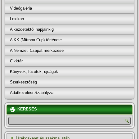
Videógaléria
Lexikon
A kezdetektől napjainkig
A KK (Mitropa Cup) története
A Nemzeti Csapat mérkőzései
Cikktár
Könyvek, füzetek, újságok
Szerkesztőség
Adatkezelési Szabályzat
KERESÉS
Játékoskeret és szakmai stáb