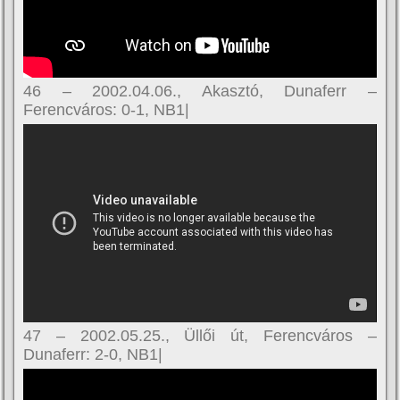
46 – 2002.04.06., Akasztó, Dunaferr –
Ferencváros: 0-1, NB1|
47 – 2002.05.25., Üllői út, Ferencváros –
Dunaferr: 2-0, NB1|