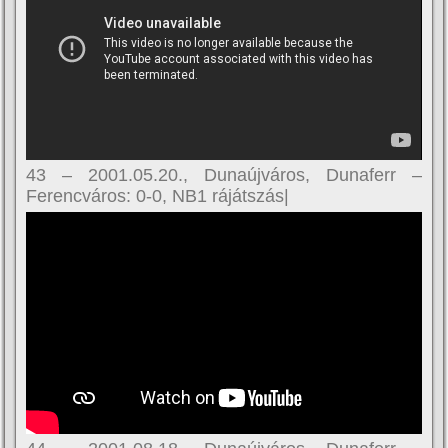
43 – 2001.05.20., Dunaújváros, Dunaferr –
Ferencváros: 0-0, NB1 rájátszás|