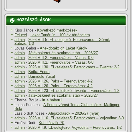
HOZZÁSZÓLÁSOK
Kiss János
-
Következő mérkőzések
Felucci
-
Lakat Tanár úr – 100 év történelem
admin
-
2026.VIII.5. EL-selejtező: Ferencváros – Górnik
Zabrze: 1-0
Lovas Gábor
-
Anekdoták: dr. Lakat Károly
admin
-
Játékoskeret és szakmai stáb – 2026/27
admin
-
2026.VIII.2. Ferencváros – Vasas: 0-0
admin
-
2026.VIII.2. Ferencváros – Vasas: 0-0
admin
-
2026.VII.30. EL-selejtező: Ferencváros – Twente: 2-2
admin
-
Botka Endre
admin
-
Bamidele Yusuf
admin
-
2026.VII.26. Paks – Ferencváros: 4-2
admin
-
2026.VII.26. Paks – Ferencváros: 4-2
admin
-
2026.VII.23. EL-selejtező: Twente – Ferencváros: 1-2
admin
-
Játékoskeret és szakmai stáb – 2026/27
Charbel Bouja
-
Itt a háboru!
Lucas Fuentes
-
A Ferencvárosi Torna Club elnökei: Mailinger
Béla
Laszlo dr.Kincses
-
Átigazolások – 2026/27 (nyár)
admin
-
2026.VII.16. EL-selejtező: Ferencváros – Vojvodina: 3-0
Erdélyi Dodi
-
Kuti László: 70
admin
-
2026.VII.9. EL-selejtező: Vojvodina – Ferencváros: 1-2