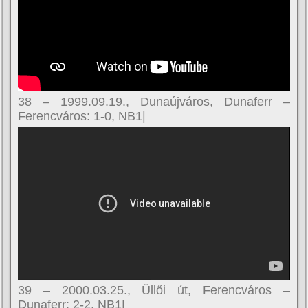
38 – 1999.09.19., Dunaújváros, Dunaferr –
Ferencváros: 1-0, NB1|
39 – 2000.03.25., Üllői út, Ferencváros –
Dunaferr: 2-2, NB1|