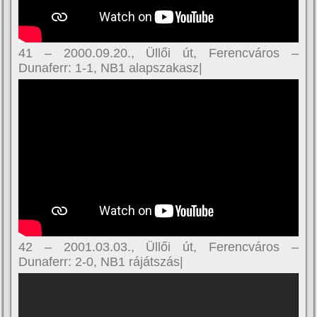
41 – 2000.09.20., Üllői út, Ferencváros –
Dunaferr: 1-1, NB1 alapszakasz|
42 – 2001.03.03., Üllői út, Ferencváros –
Dunaferr: 2-0, NB1 rájátszás|