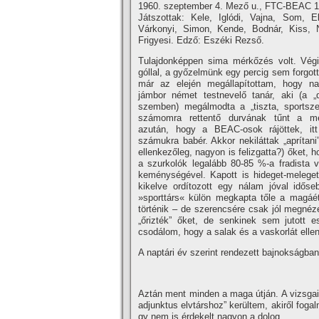
1960. szeptember 4. Mező u., FTC-BEAC 1
Játszottak: Kele, Iglódi, Vajna, Som, El
Várkonyi, Simon, Kende, Bodnár, Kiss, N
Frigyesi. Edző: Eszéki Rezső.
Tulajdonképpen sima mérkőzés volt. Vég
góllal, a győzelmünk egy percig sem forgot
már az elején megállapí­tottam, hogy n
jámbor német testnevelő tanár, aki (a „d
szemben) megálmodta a „tiszta, sportszer
számomra rettentő durvának tűnt a m
azután, hogy a BEAC-osok rájöttek, i
számukra babér. Akkor nekiláttak „aprí­tan
ellenkezőleg, nagyon is felizgatta?) őket, 
a szurkolók legalább 80-85 %-a fradista v
keménységével. Kapott is hideget-meleget
kikelve ordí­tozott egy nálam jóval idős
»sporttárs« külön megkapta tőle a magáé
történik – de szerencsére csak jól megnéze
„őrizték” őket, de senkinek sem jutott e
csodálom, hogy a salak és a vaskorlát ellen
A naptári év szerint rendezett bajnokságba
Aztán ment minden a maga útján. A vizsgaid
adjunktus elvtárshoz” kerültem, akiről fog
gy nem is érdekelt nagyon a dolog.