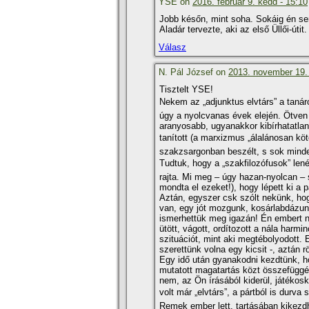
YSE on
2016. február 9. kedd - 15:10
Jobb későn, mint soha. Sokáig én s
Aladár tervezte, aki az első Üllői-útit.
Válasz
N. Pál József on
2013. november 19.
Tisztelt YSE!
Nekem az „adjunktus elvtárs” a tan
úgy a nyolcvanas évek elején. Ötven vo
aranyosabb, ugyanakkor kibí­rhatatlan
taní­tott (a marxizmus „álalánosan köt
szakzsargonban beszélt, s sok minden
Tudtuk, hogy a „szakfilozófusok” le
rajta. Mi meg – úgy hazan-nyolcan – 
mondta el ezeket!), hogy lépett ki a p
Aztán, egyszer csk szólt nekünk, hog
van, egy jót mozgunk, kosárlabdázunk
ismerhettük meg igazán! Én embert n
ütött, vágott, ordí­tozott a nála harmi
szituációt, mint aki megtébolyodott. 
szerettünk volna egy kicsit -, aztán
Egy idő után gyanakodni kezdtünk, h
mutatott magatartás közt összefüggé
nem, az Ön í­rásából kiderül, játéko
volt már „elvtárs”, a pártból is durva
Remek ember lett, tartásában kikezdhe