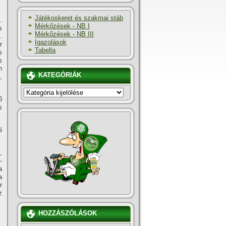
Játékoskeret és szakmai stáb
.
Mérkőzések - NB I
s
Mérkőzések - NB III
.
Igazolások
r
Tabella
s
s
n
KATEGÓRIÁK
,
KATEGÓRIÁK
ő
s
i
,
–
a
a
r
z
HOZZÁSZÓLÁSOK