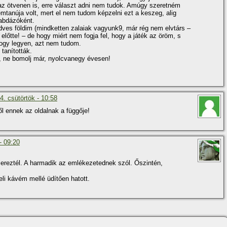
úl az ötvenen is, erre választ adni nem tudok. Amúgy szeretném
mtanúja volt, mert el nem tudom képzelni ezt a keszeg, alig
labdázóként.
edves földim (mindketten zalaiak vagyunk9, már rég nem elvtárs –
lőtte! – de hogy miért nem fogja fel, hogy a játék az öröm, s
 hogy legyen, azt nem tudom.
taní­tották.
m, ne bomolj már, nyolcvanegy évesen!
. csütörtök - 10:58
ől ennek az oldalnak a függője!
- 09:20
reztél. A harmadik az emlékezetednek szól. Őszintén,
li kávém mellé üdí­tően hatott.