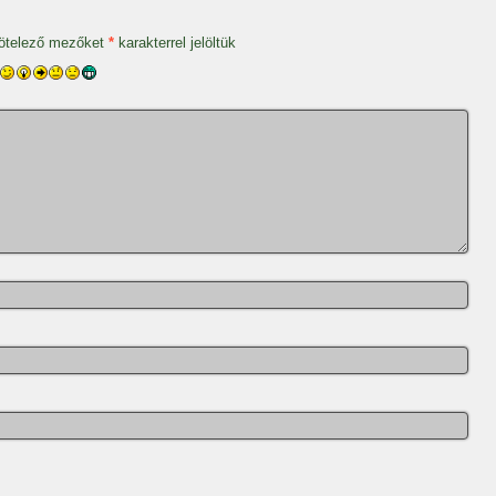
ötelező mezőket
*
karakterrel jelöltük