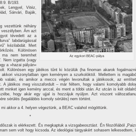
8:9. B/193.
ek, Lengyel, Vitéz,
ád, Sárvári, Baják,
ig vezettünk néhány
t veszélyben. Ám azt
agyot tévedett az a
urva” labdarúgással
ű” kézilabdát. Mert
érkőzés. Különösen
tt ma nem teremhet
Az egykori BEAC-pálya
i”. Nem izgatta (vagy
hogy a »hazai pályán«
olt. Különösen egy játékos tűnt ki közülük (ha finoman akarok fogalmazni
 akkori viszonylatban igen keményen a szurkolóktól. Mellettem is magábó
ebb valaki, és amikor a meccs végén levonultak a játékosok, az emlí­tet
t. A játékos meg visszafordult – már féltem, hogy valami komolyabb dolo
tt minket igen kemény arccal, és ment a többi után. Az utcán is két oldalró
szébe, hogy akár egy ujjal is hozzájuk nyúljon. Azt viszont változatlanu
ére sérülés (legalábbis komoly sérülés) nem történt.
n mi akkor a 4. helyen végeztünk, a BEAC valahol mögöttünk.
*
őszak is elérkezett. És megkaptuk a vizsgabeosztást. Én filozófiából „Paiz
almam sem volt hogy kicsoda. Az ideológiai tárgyakért sohasem lelkesedtem, í