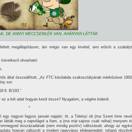
K, DE ANNYI MECCSEMLÉK VAN, AHÁNYAN LÁTTÁK
eltett megállapí­tásom, ám mégis van egy kivétel, ami erősí­ti a szabályt
 következő olvasható:
s.
ős által összeállí­tott, „Az FTC kézilabda szakosztályának mérkőzései 1950
ény sor:
8:9. B/193.”
 ez a két adat hogyan kerül össze? Nyugalom, a végére kiderül.
*
0 egy nagyon fagyos januári napján; itt, a Tétényi úti (ma Szent Imre nevé
n látták meg a napvilágot a fiam, a (ma már sajnos csak néhai) menyem é
romnegyed évszázadának (nem mindig pozití­v) változásait; ahogy az egyko
ngulata hogyan változott a modern nagyváros elidegenedett, rohanó részévé