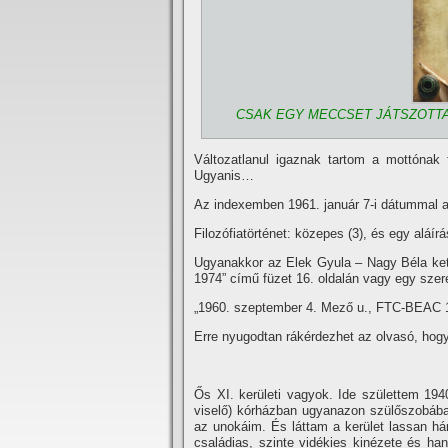
CSAK EGY MECCSET JÁTSZOTTA
Változatlanul igaznak tartom a mottónak f
Ugyanis…
Az indexemben 1961. január 7-i dátummal a
Filozófiatörténet: közepes (3), és egy aláí­rá
Ugyanakkor az Elek Gyula – Nagy Béla kett
1974” cí­mű füzet 16. oldalán vagy egy szer
„1960. szeptember 4. Mező u., FTC-BEAC 1
Erre nyugodtan rákérdezhet az olvasó, hogy
Ős XI. kerületi vagyok. Ide születtem 194
viselő) kórházban ugyanazon szülőszobába
az unokáim. És láttam a kerület lassan há
családias, szinte vidékies kinézete és ha