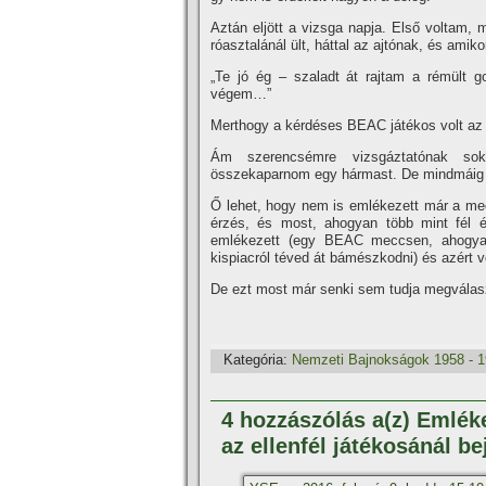
Aztán eljött a vizsga napja. Első voltam, 
róasztalánál ült, háttal az ajtónak, és ami
„Te jó ég – szaladt át rajtam a rémült 
végem…”
Merthogy a kérdéses BEAC játékos volt az 
Ám szerencsémre vizsgáztatónak sokk
összekaparnom egy hármast. De mindmáig 
Ő lehet, hogy nem is emlékezett már a mec
érzés, és most, ahogyan több mint fél é
emlékezett (egy BEAC meccsen, ahogyan 
kispiacról téved át bámészkodni) és azért 
De ezt most már senki sem tudja megválasz
Kategória:
Nemzeti Bajnokságok 1958 - 
4 hozzászólás a(z) Emlék
az ellenfél játékosánál b