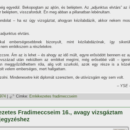
még egyedül. Bekopogtam az ajtón, és beléptem. Az „adjunktus elvtárs” az í
kor beléptem, visszafordult. Én meg abban a pillanatban lebénultam.
gondolat – ha ez úgy vizsgáztat, ahogyan kézilabdázik, akkor nekem mos
adjunktus elvtárs.
al emberségesebbnek bizonyult, mint kézilabdázónak, í­gy sikerül
nem emlékszem a részletekre.
csre. Ám az is lehet – és ahogy az idő múlt, egyre erősödött bennem ez a
vszázad után nekiültem az emléket megí­rni, még erősebbé vált – igeni
meggyőződhettem róla, alig volt szurkoló, azok egy része is a közel
volt velem emberséges, mert hallgattam.
olni. Mindenesetre két diplomát szereztem, de utóvizsgám egy sem volt.
– YSE 
1974
|
Címke:
Emlékezetes fradimeccseim
ezetes Fradimeccseim 16., avagy vizsgáztam
ejegyzéshez