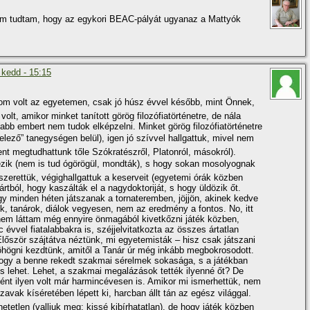
em tudtam, hogy az egykori BEAC-pályát ugyanaz a Mattyók
 kedd - 15:15
árom volt az egyetemen, csak jó húsz évvel később, mint Önnek,
lt, amikor minket taní­tott görög filozófiatörténetre, de nála
abb embert nem tudok elképzelni. Minket görög filozófiatörténetre
elező” tanegységen belül), igen jó szí­vvel hallgattuk, mivel nem
t megtudhattunk tőle Szókratészről, Platonról, másokról).
nézik (nem is tud ógörögül, mondták), s hogy sokan mosolyognak
szerettük, végighallgattuk a keserveit (egyetemi órák közben
ártból, hogy kaszálták el a nagydoktoriját, s hogy üldözik őt.
y minden héten játszanak a tornateremben, jöjjön, akinek kedve
, tanárok, diálok vegyesen, nem az eredmény a fontos. No, itt
em láttam még ennyire önmagából kivetkőzni játék közben,
nc évvel fiatalabbakra is, széjjelvitatkozta az összes ártatlan
Először szájtátva néztünk, mi egyetemisták – hisz csak játszani
 röhögni kezdtünk, amitől a Tanár úr még inkább megbokrosodott.
ogy a benne rekedt szakmai sérelmek sokasága, s a játékban
s lehet. Lehet, a szakmai megalázások tették ilyenné őt? De
sként ilyen volt már harmincévesen is. Amikor mi ismerhettük, nem
 szavak kí­séretében lépett ki, harcban állt tán az egész világgal.
tetlen (valljuk meg: kissé kibí­rhatatlan), de hogy játék közben