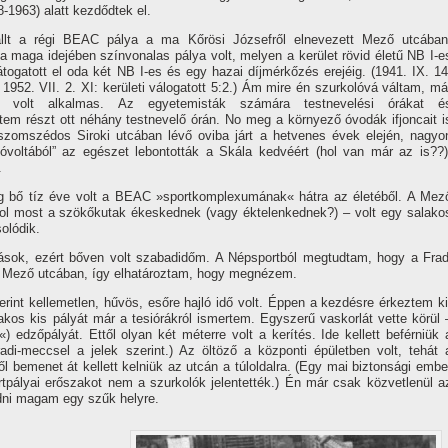
1963) alatt kezdődtek el.
llt a régi BEAC pálya a ma Kőrösi Józsefről elnevezett Mező utcában
 maga idejében szí­nvonalas pálya volt, melyen a kerület rövid életű NB I-e
átogatott el oda két NB I-es és egy hazai dí­jmérkőzés erejéig. (1941. IX. 14
1952. VII. 2. XI: kerületi válogatott 5:2.) Ám mire én szurkolóvá váltam, má
re volt alkalmas. Az egyetemisták számára testnevelési órákat é
ettem részt ott néhány testnevelő órán. No meg a környező óvodák ifjoncait i
szomszédos Siroki utcában lévő oviba járt a hetvenes évek elején, nagyo
óvoltából” az egészet lebontották a Skála kedvéért (hol van már az is??)
.
g bő tí­z éve volt a BEAC »sportkomplexumának« hátra az életéből. A Mez
hol most a szökőkutak ékeskednek (vagy éktelenkednek?) – volt egy salako
olódik.
sok, ezért bőven volt szabadidőm. A Népsportból megtudtam, hogy a Frad
 a Mező utcában, í­gy elhatároztam, hogy megnézem.
int kellemetlen, hűvös, esőre hajló idő volt. Éppen a kezdésre érkeztem ki
akos kis pályát már a tesiórákról ismertem. Egyszerű vaskorlát vette körül 
) edzőpályát. Ettől olyan két méterre volt a kerí­tés. Ide kellett beférniük 
di-meccsel a jelek szerint.) Az öltöző a központi épületben volt, tehát 
 bemenet át kellett kelniük az utcán a túloldalra. (Egy mai biztonsági embe
rtpályai erőszakot nem a szurkolók jelentették.) Én már csak közvetlenül a
odni magam egy szűk helyre.