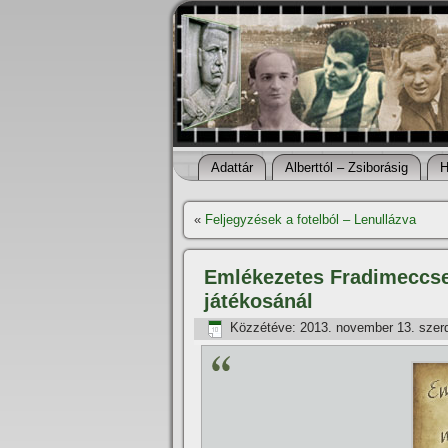
Adattár
Alberttól – Zsiborásig
H
«
Feljegyzések a fotelból – Lenullázva
Emlékezetes Fradimeccsei
játékosánál
Közzétéve:
2013. november 13. szer