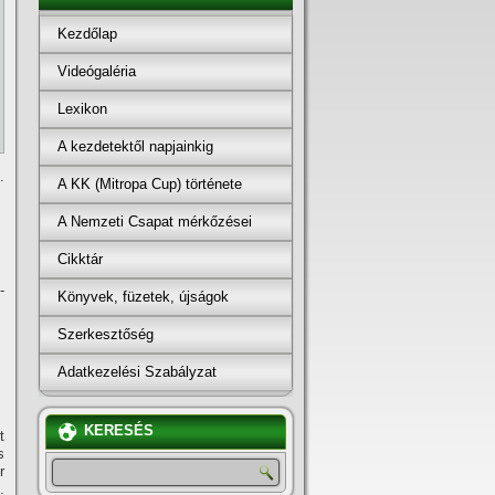
Kezdőlap
Videógaléria
Lexikon
A kezdetektől napjainkig
.
A KK (Mitropa Cup) története
A Nemzeti Csapat mérkőzései
Cikktár
-
Könyvek, füzetek, újságok
Szerkesztőség
Adatkezelési Szabályzat
KERESÉS
t
s
r
.