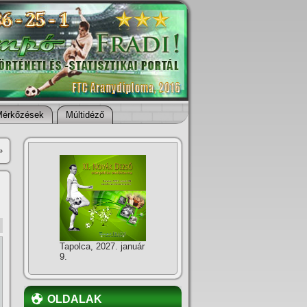
Mérkőzések
Múltidéző
»
Tapolca, 2027. január
9.
OLDALAK