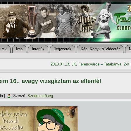
í­rek
Info
Interjúk
Jegyzetek
Kép, Könyv & Videotár
2013.XI.13. LK, Ferencváros – Tatabánya: 2-0
m 16., avagy vizsgáztam az ellenfél
da
|
Szerző:
Szerkesztőség