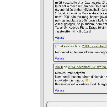
miért veszí­tette el a józan eszét, t
látni azt a meccset, aminek Ön a sze
ötvenöt kilós embert élvonalbeli kézi
Szóval, az egykori Pais elvtárs, a k
nem 1990 után tért meg, hanem jóval e
nem az indulat s a düh forrása kell,
A régi görögök, ha jól tudom, nem ezt 
Tanár Úr, Kedves Pista, Drága földi
Tisztelettel: N. Pál József
Válasz
L.I. alias kispufi on
2013. november 14
No ilyenekért lettem alkalmi vendégb
Válasz
lalolib
on
2013. november 13. szerda 
Kedves Imre bátyám!
Nem kettő, hanem három diplomát sze
irigykedem is miatta.
Köszönöm ezt a kedves í­rást. A regge
Válasz