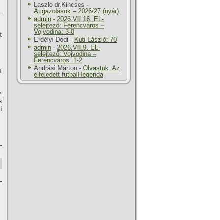
Laszlo dr.Kincses
-
Átigazolások – 2026/27 (nyár)
­
admin
-
2026.VII.16. EL-
selejtező: Ferencváros –
Vojvodina: 3-0
t
Erdélyi Dodi
-
Kuti László: 70
admin
-
2026.VII.9. EL-
selejtező: Vojvodina –
Ferencváros: 1-2
Andrási Márton
-
Olvastuk: Az
t
elfeledett futball-legenda
z
s
i
–