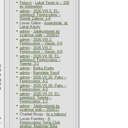
Felucci
-
Lakat Tanár úr – 100
év történelem
admin
-
2026.VIII.5. EL-
selejtező: Ferencváros –
Górnik Zabrze: 1-0
Lovas Gábor
-
Anekdoták: dr.
Lakat Károly
admin
-
Játékoskeret és
szakmai stáb – 2026/27
admin
-
2026.VIII.2.
Ferencváros – Vasas: 0-0
admin
-
2026.VIII.2.
Ferencváros – Vasas: 0-0
admin
-
2026.VII.30. EL-
selejtező: Ferencváros –
Twente: 2-2
)
admin
-
Botka Endre
l
admin
-
Bamidele Yusuf
t
admin
-
2026.VII.26. Paks –
g
Ferencváros: 4-2
l
admin
-
2026.VII.26. Paks –
l
Ferencváros: 4-2
admin
-
2026.VII.23. EL-
selejtező: Twente –
Ferencváros: 1-2
admin
-
Játékoskeret és
szakmai stáb – 2026/27
Charbel Bouja
-
Itt a háboru!
s
Lucas Fuentes
-
A
­
Ferencvárosi Torna Club
elnökei: Mailinger Béla