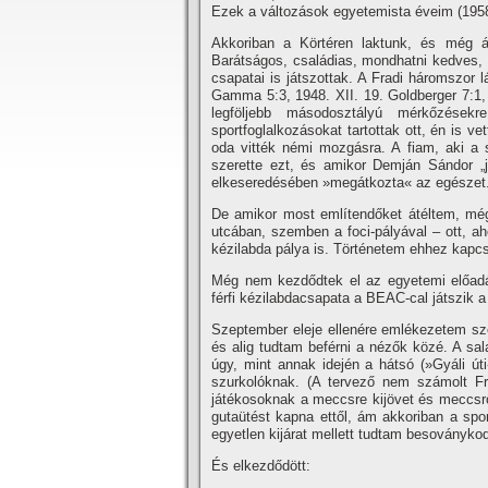
Ezek a változások egyetemista éveim (1958-
Akkoriban a Körtéren laktunk, és még á
Barátságos, családias, mondhatni kedves, a
csapatai is játszottak. A Fradi háromszor l
Gamma 5:3, 1948. XII. 19. Goldberger 7:1, 
legföljebb másodosztályú mérkőzések
sportfoglalkozásokat tartottak ott, én is v
oda vitték némi mozgásra. A fiam, aki a 
szerette ezt, és amikor Demján Sándor „j
elkeseredésében »megátkozta« az egészet
De amikor most emlí­tendőket átéltem, mé
utcában, szemben a foci-pályával – ott, a
kézilabda pálya is. Történetem ehhez kapcs
Még nem kezdődtek el az egyetemi előadá
férfi kézilabdacsapata a BEAC-cal játszik
Szeptember eleje ellenére emlékezetem szer
és alig tudtam beférni a nézők közé. A sal
úgy, mint annak idején a hátsó (»Gyáli úti«
szurkolóknak. (A tervező nem számolt Fra
játékosoknak a meccsre kijövet és meccsről
gutaütést kapna ettől, ám akkoriban a spo
egyetlen kijárat mellett tudtam besoványk
És elkezdődött: