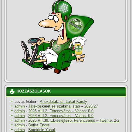
HOZZÁSZÓLÁSOK
Lovas Gábor
-
Anekdoták: dr. Lakat Károly
admin
-
Játékoskeret és szakmai stáb – 2026/27
admin
-
2026.VIII.2. Ferencváros – Vasas: 0-0
admin
-
2026.VIII.2. Ferencváros – Vasas: 0-0
admin
-
2026.VII.30. EL-selejtező: Ferencváros – Twente: 2-2
admin
-
Botka Endre
admin
-
Bamidele Yusuf