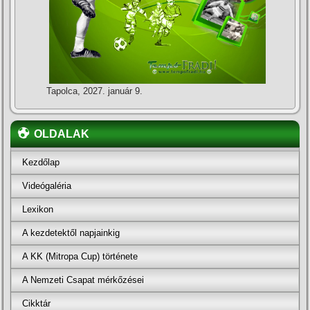
Tapolca, 2027. január 9.
OLDALAK
Kezdőlap
Videógaléria
Lexikon
A kezdetektől napjainkig
A KK (Mitropa Cup) története
A Nemzeti Csapat mérkőzései
Cikktár