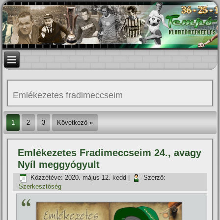
Emlékezetes fradimeccseim
1
2
3
Következő »
Emlékezetes Fradimeccseim 24., avagy
Nyí­l meggyógyult
Közzétéve:
2020. május 12. kedd
|
Szerző:
Szerkesztőség