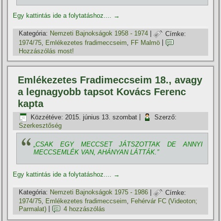
Egy kattintás ide a folytatáshoz....
→
Kategória:
Nemzeti Bajnokságok 1958 - 1974
|
Címke:
1974/75
,
Emlékezetes fradimeccseim
,
FF Malmö
|
Hozzászólás most!
Emlékezetes Fradimeccseim 18., avagy
a legnagyobb tapsot Kovács Ferenc
kapta
Közzétéve:
2015. június 13. szombat
|
Szerző:
Szerkesztőség
„CSAK EGY MECCSET JÁTSZOTTAK DE ANNYI
MECCSEMLÉK VAN, AHÁNYAN LÁTTÁK.”
Egy kattintás ide a folytatáshoz....
→
Kategória:
Nemzeti Bajnokságok 1975 - 1986
|
Címke:
1974/75
,
Emlékezetes fradimeccseim
,
Fehérvár FC (Videoton;
Parmalat)
|
4 hozzászólás