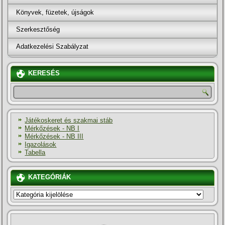
Könyvek, füzetek, újságok
Szerkesztőség
Adatkezelési Szabályzat
KERESÉS
Játékoskeret és szakmai stáb
Mérkőzések - NB I
Mérkőzések - NB III
Igazolások
Tabella
KATEGÓRIÁK
KATEGÓRIÁK