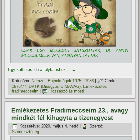
CSAK EGY MECCSET JÁTSZOTTAK, DE ANNYI
MECCSEMLÉK VAN, AHÁNYAN LÁTTÁK
Egy kattintás ide a folytatáshoz....
→
Kategória:
Nemzeti Bajnokságok 1975 - 1986
|
Címke:
1976/77
,
DVTK (Diósgyőr; DIMÁVAG)
,
Emlékezetes
fradimeccseim
|
Hozzászólás most!
Emlékezetes Fradimeccseim 23., avagy
mindkét fél kihagyta a tizenegyest
Közzétéve:
2020. május 4. hétfő
|
Szerző:
Szerkesztőség