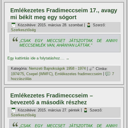
Emlékezetes Fradimeccseim 17., avagy
mi békí­t meg egy sógort
Közzétéve:
2015. március 28. szombat
|
Szerző:
Szerkesztőség
„CSAK EGY MECCSET JÁTSZOTTAK DE ANNYI
MECCSEMLÉK VAN, AHÁNYAN LÁTTÁK.”
Egy kattintás ide a folytatáshoz....
→
Kategória:
Nemzeti Bajnokságok 1958 - 1974
|
Címke:
1974/75
,
Csepel (WMFC)
,
Emlékezetes fradimeccseim
|
7
hozzászólás
Emlékezetes Fradimeccseim –
bevezető a második részhez
Közzétéve:
2015. március 27. péntek
|
Szerző:
Szerkesztőség
„CSAK EGY MECCSET JÁTSZOTTAK DE ANNYI