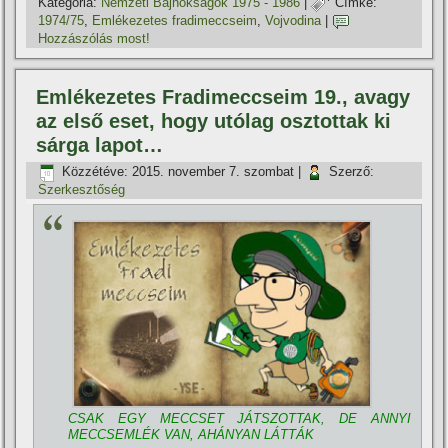
Kategória:
Nemzeti Bajnokságok 1975 - 1986
|
Címke:
1974/75
,
Emlékezetes fradimeccseim
,
Vojvodina
|
Hozzászólás most!
Emlékezetes Fradimeccseim 19., avagy
az első eset, hogy utólag osztottak ki
sárga lapot…
Közzétéve:
2015. november 7. szombat
|
Szerző:
Szerkesztőség
CSAK EGY MECCSET JÁTSZOTTAK, DE ANNYI
MECCSEMLÉK VAN, AHÁNYAN LÁTTÁK