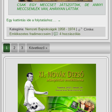
CSAK EGY MECCSET JÁTSZOTTAK, DE ANNYI
MECCSEMLÉK VAN, AHÁNYAN LÁTTÁK
Egy kattintás ide a folytatáshoz....
→
Kategória:
Nemzeti Bajnokságok 1958 - 1974
|
Címke:
Emlékezetes fradimeccseim
|
4 hozzászólás
1
2
3
Következő »