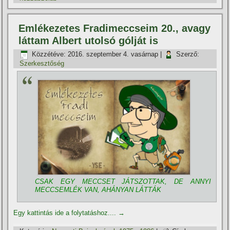
Emlékezetes Fradimeccseim 20., avagy
láttam Albert utolsó gólját is
Közzétéve:
2016. szeptember 4. vasárnap
|
Szerző:
Szerkesztőség
CSAK EGY MECCSET JÁTSZOTTAK, DE ANNYI
MECCSEMLÉK VAN, AHÁNYAN LÁTTÁK
Egy kattintás ide a folytatáshoz....
→