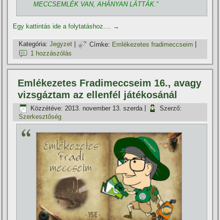
MECCSEMLÉK VAN, AHÁNYAN LÁTTÁK.”
Egy kattintás ide a folytatáshoz....
→
Kategória:
Jegyzet
|
Címke:
Emlékezetes fradimeccseim
|
1 hozzászólás
Emlékezetes Fradimeccseim 16., avagy
vizsgáztam az ellenfél játékosánál
Közzétéve:
2013. november 13. szerda
|
Szerző:
Szerkesztőség