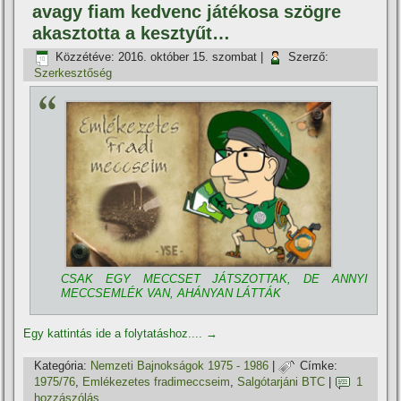
avagy fiam kedvenc játékosa szögre
akasztotta a kesztyűt…
Közzétéve:
2016. október 15. szombat
|
Szerző:
Szerkesztőség
CSAK EGY MECCSET JÁTSZOTTAK, DE ANNYI
MECCSEMLÉK VAN, AHÁNYAN LÁTTÁK
Egy kattintás ide a folytatáshoz....
→
Kategória:
Nemzeti Bajnokságok 1975 - 1986
|
Címke:
1975/76
,
Emlékezetes fradimeccseim
,
Salgótarjáni BTC
|
1
hozzászólás