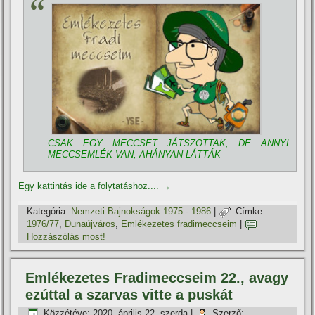
CSAK EGY MECCSET JÁTSZOTTAK, DE ANNYI
MECCSEMLÉK VAN, AHÁNYAN LÁTTÁK
Egy kattintás ide a folytatáshoz....
→
Kategória:
Nemzeti Bajnokságok 1975 - 1986
|
Címke:
1976/77
,
Dunaújváros
,
Emlékezetes fradimeccseim
|
Hozzászólás most!
Emlékezetes Fradimeccseim 22., avagy
ezúttal a szarvas vitte a puskát
Közzétéve:
2020. április 22. szerda
|
Szerző: