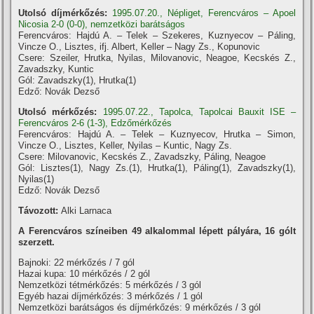
Utolsó díjmérkőzés:
1995.07.20., Népliget, Ferencváros – Apoel
Nicosia 2-0 (0-0), nemzetközi barátságos
Ferencváros: Hajdú A. – Telek – Szekeres, Kuznyecov – Páling,
Vincze O., Lisztes, ifj. Albert, Keller – Nagy Zs., Kopunovic
Csere: Szeiler, Hrutka, Nyilas, Milovanovic, Neagoe, Kecskés Z.,
Zavadszky, Kuntic
Gól: Zavadszky(1), Hrutka(1)
Edző: Novák Dezső
Utolsó mérkőzés:
1995.07.22., Tapolca, Tapolcai Bauxit ISE –
Ferencváros 2-6 (1-3), Edzőmérkőzés
Ferencváros: Hajdú A. – Telek – Kuznyecov, Hrutka – Simon,
Vincze O., Lisztes, Keller, Nyilas – Kuntic, Nagy Zs.
Csere: Milovanovic, Kecskés Z., Zavadszky, Páling, Neagoe
Gól: Lisztes(1), Nagy Zs.(1), Hrutka(1), Páling(1), Zavadszky(1),
Nyilas(1)
Edző: Novák Dezső
Távozott:
Alki Larnaca
A Ferencváros szí­neiben 49 alkalommal lépett pályára, 16 gólt
szerzett.
Bajnoki: 22 mérkőzés / 7 gól
Hazai kupa: 10 mérkőzés / 2 gól
Nemzetközi tétmérkőzés: 5 mérkőzés / 3 gól
Egyéb hazai dí­jmérkőzés: 3 mérkőzés / 1 gól
Nemzetközi barátságos és dí­jmérkőzés: 9 mérkőzés / 3 gól