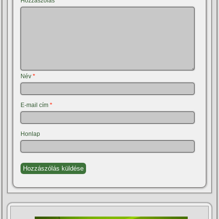
Hozzászólás
*
Név
*
E-mail cím
*
Honlap