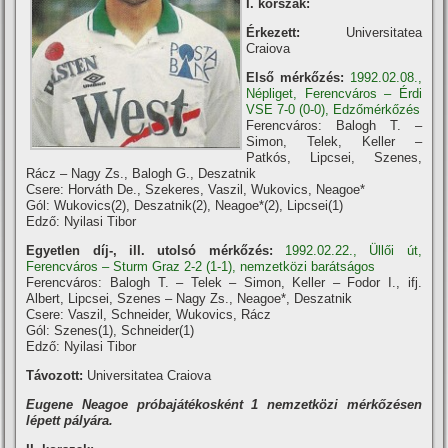
I. korszak:
Érkezett:
Universitatea
Craiova
Első mérkőzés:
1992.02.08.,
Népliget, Ferencváros – Érdi
VSE 7-0 (0-0), Edzőmérkőzés
Ferencváros: Balogh T. –
Simon, Telek, Keller –
Patkós, Lipcsei, Szenes,
Rácz – Nagy Zs., Balogh G., Deszatnik
Csere: Horváth De., Szekeres, Vaszil, Wukovics, Neagoe*
Gól: Wukovics(2), Deszatnik(2), Neagoe*(2), Lipcsei(1)
Edző: Nyilasi Tibor
E
gyetlen díj-, ill. utolsó mérkőzés:
1992.02.22., Üllői út,
Ferencváros – Sturm Graz 2-2 (1-1), nemzetközi barátságos
Ferencváros: Balogh T. – Telek – Simon, Keller – Fodor I., ifj.
Albert, Lipcsei, Szenes – Nagy Zs., Neagoe*, Deszatnik
Csere: Vaszil, Schneider, Wukovics, Rácz
Gól: Szenes(1), Schneider(1)
Edző: Nyilasi Tibor
Távozott:
Universitatea Craiova
Eugene Neagoe próbajátékosként 1 nemzetközi mérkőzésen
lépett pályára.