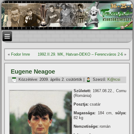
«
Fodor Imre
1992.II.29. MK, Hatvan-DEKO – Ferencváros 2-6
»
Eugene Neagoe
Közzétéve:
2009. április 2. csütörtök
|
Szerző:
K@rcsi
Született:
1967.08.22., Cornu
(Románia)
Posztja:
csatár
Magassága:
184 cm,
súlya:
82 kg
Nemzetisége:
román