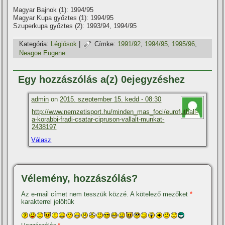
Magyar Bajnok (1): 1994/95
Magyar Kupa győztes (1): 1994/95
Szuperkupa győztes (2): 1993/94, 1994/95
Kategória:
Légiósok
|
Címke:
1991/92
,
1994/95
,
1995/96
,
Neagoe Eugene
Egy hozzászólás a(z) 0ejegyzéshez
admin
on
2015. szeptember 15. kedd - 08:30
http://www.nemzetisport.hu/minden_mas_foci/eurofutball-
a-korabbi-fradi-csatar-cipruson-vallalt-munkat-
2438197
Válasz
Vélemény, hozzászólás?
Az e-mail címet nem tesszük közzé.
A kötelező mezőket
*
karakterrel jelöltük