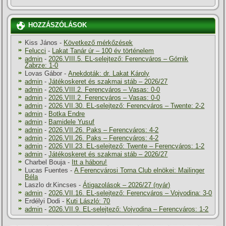
HOZZÁSZÓLÁSOK
Kiss János
-
Következő mérkőzések
Felucci
-
Lakat Tanár úr – 100 év történelem
admin
-
2026.VIII.5. EL-selejtező: Ferencváros – Górnik
Zabrze: 1-0
Lovas Gábor
-
Anekdoták: dr. Lakat Károly
admin
-
Játékoskeret és szakmai stáb – 2026/27
admin
-
2026.VIII.2. Ferencváros – Vasas: 0-0
admin
-
2026.VIII.2. Ferencváros – Vasas: 0-0
admin
-
2026.VII.30. EL-selejtező: Ferencváros – Twente: 2-2
admin
-
Botka Endre
admin
-
Bamidele Yusuf
admin
-
2026.VII.26. Paks – Ferencváros: 4-2
admin
-
2026.VII.26. Paks – Ferencváros: 4-2
admin
-
2026.VII.23. EL-selejtező: Twente – Ferencváros: 1-2
admin
-
Játékoskeret és szakmai stáb – 2026/27
Charbel Bouja
-
Itt a háboru!
Lucas Fuentes
-
A Ferencvárosi Torna Club elnökei: Mailinger
Béla
Laszlo dr.Kincses
-
Átigazolások – 2026/27 (nyár)
admin
-
2026.VII.16. EL-selejtező: Ferencváros – Vojvodina: 3-0
Erdélyi Dodi
-
Kuti László: 70
admin
-
2026.VII.9. EL-selejtező: Vojvodina – Ferencváros: 1-2