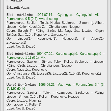
II. korszak:
Érkezett:
Vasas
Első mérkőzés:
1994.07.14., Gyöngyös, Gyöngyösi AK –
Ferencváros 0-5 (0-4), Avanti serleg
Ferencváros: Szeiler – Telek, Hrutka, Szekeres – Simon, ifj. Albert,
Lipcsei, Keller, Kecskés Z. – Christiansen, Neagoe
Csere: Balogh T., Páling, Szűcs M., Nagy Zs., Lisztes, Cigan,
Takács Sz., Czéh, Kopunovic, Zavadszky
Gól: Lipcsei(1), Kopunovic(1), Neagoe(1), ifj. Albert(1),
Zavadszky(1)
Edző: Novák Dezső
Első tétmérkőzés:
1994.07.20., Karancslapújtő, Karancslapújtő –
Ferencváros 1-11 (0-1), MK
Ferencváros: Szeiler – Simon, Telek, Keller, Szekeres – Lipcsei,
Páling, Czéh, Lisztes – Christiansen, Neagoe
Csere: Nagy Zs., Kopunovic
Gól: Christiansen(3), Lipcsei(3), Lisztes(2), Czéh(2), Kopunovic(1)
Edző: Novák Dezső
Utolsó tétmérkőzés:
1995.06.21., Vác, Vác – Ferencváros 3-4 (3-
1), MK döntő
Ferencváros: Szeiler – Telek – Kuznyecov, Szekeres – Páling,
Lipcsei, Simon, Czéh, Keller – Kopunovic, Neagoe
Csere: Lisztes, Nagy Zs.
Gól: Lipcsei(3), Keller(1)
Edző: Novák Dezső