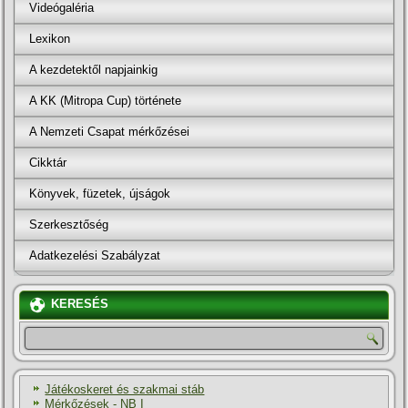
Videógaléria
Lexikon
A kezdetektől napjainkig
A KK (Mitropa Cup) története
A Nemzeti Csapat mérkőzései
Cikktár
Könyvek, füzetek, újságok
Szerkesztőség
Adatkezelési Szabályzat
KERESÉS
Játékoskeret és szakmai stáb
Mérkőzések - NB I