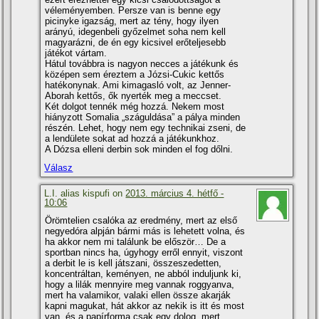
véleményemben. Persze van is benne egy
picinyke igazság, mert az tény, hogy ilyen
arányú, idegenbeli győzelmet soha nem kell
magyarázni, de én egy kicsivel erőteljesebb
játékot vártam.
Hátul továbbra is nagyon necces a játékunk és
középen sem éreztem a Józsi-Cukic kettős
hatékonynak. Ami kimagasló volt, az Jenner-
Aborah kettős, ők nyerték meg a meccset.
Két dolgot tennék még hozzá. Nekem most
hiányzott Somalia „száguldása” a pálya minden
részén. Lehet, hogy nem egy technikai zseni, de
a lendülete sokat ad hozzá a játékunkhoz.
A Dózsa elleni derbin sok minden el fog dőlni.
Válasz
L.I. alias kispufi on
2013. március 4. hétfő -
10:06
Örömtelien csalóka az eredmény, mert az első
negyedóra alpján bármi más is lehetett volna, és
ha akkor nem mi találunk be először… De a
sportban nincs ha, úgyhogy erről ennyit, viszont
a derbit le is kell játszani, összeszedetten,
koncentráltan, keményen, ne abból induljunk ki,
hogy a lilák mennyire meg vannak roggyanva,
mert ha valamikor, valaki ellen össze akarják
kapni magukat, hát akkor az nekik is itt és most
van, és a papí­rforma csak egy dolog, mert