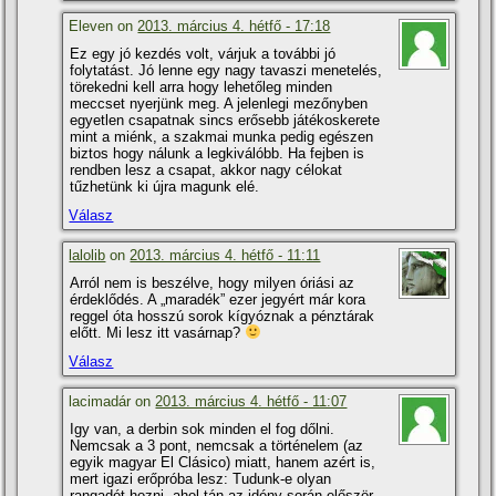
Eleven on
2013. március 4. hétfő - 17:18
Ez egy jó kezdés volt, várjuk a további jó
folytatást. Jó lenne egy nagy tavaszi menetelés,
törekedni kell arra hogy lehetőleg minden
meccset nyerjünk meg. A jelenlegi mezőnyben
egyetlen csapatnak sincs erősebb játékoskerete
mint a miénk, a szakmai munka pedig egészen
biztos hogy nálunk a legkiválóbb. Ha fejben is
rendben lesz a csapat, akkor nagy célokat
tűzhetünk ki újra magunk elé.
Válasz
lalolib
on
2013. március 4. hétfő - 11:11
Arról nem is beszélve, hogy milyen óriási az
érdeklődés. A „maradék” ezer jegyért már kora
reggel óta hosszú sorok kí­gyóznak a pénztárak
előtt. Mi lesz itt vasárnap?
Válasz
lacimadár on
2013. március 4. hétfő - 11:07
Igy van, a derbin sok minden el fog dőlni.
Nemcsak a 3 pont, nemcsak a történelem (az
egyik magyar El Clásico) miatt, hanem azért is,
mert igazi erőpróba lesz: Tudunk-e olyan
rangadót hozni, ahol tán az idény során először