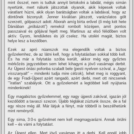
mint ősszel, nem is tudtuk annyit birtokolni a labdát, mégis simán
nyertünk, mert nálunk játszottak olyanok, akik képesek voltak
váratlant húzni, akik olyan barátságban voltak a labdával, hogy az
döntőnek bizonyult. Jenner kiválóan játszott, varázslatos gólt
szerzett, gólpasszt adott. Aborah amí­g bí­rta erővel (ő még két hete
Dániában „próbázott”) remekül rombolt középen, amit pontos
passzaival és góljával fejelt meg. Martinus az első félidőben volt
aktí­v. Gyors, lendületes és jól cselez. Ha utoléri magát, biztos
helye lesz a kezdőben.
Ezek az apró nüanszok ma elegendők voltak a biztos
győzelemhez, de az látni kell, hogy a folytatásban sokkal több kell.
És ha már a folytatás szóba került, akkor még egy győztes
mérkőzés jegyzetében sem lehet kihagyni a jövő vasárnapi derbit.
Az Újpest óriási pofonba szaladt bele (pesti nyelven szóval, a
„fagyi
visszanyalt”
– mindenki tudja mire célzok), lehet meg is roggyant,
de egy Fradi-Újpest azért rangadó, azért derbi, mert ott nincsenek
’”í­ratlan” szabályok. Ott a győzelemért a legtöbbet kell nyújtania
mindenkinek!
Egy magabiztos győzelemmel, egy nagy újpesti zakóval, igazán jól
kezdődött a tavaszi szezon. Újabb téglákat zúztunk össze, de a fal
egy része még áll. Már látjuk a fényt, már többről is beszélhetünk
mint reményről.
Egy sima, 3:0-s győzelmet nem kell megmagyarázni. Annak örülni
kell – és várni a folytatást.
Az Újpest ellen. Mert jövő vasárnap itt a derbi. Kell ennél jobb