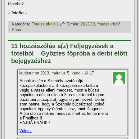
főpróba?
– lalolib –
Kategória:
Fotelszurkoló
|
Címke:
2012/13
,
fotelszurkoló
,
Pápa
11 hozzászólás a(z) Feljegyzések a
fotelból – Győztes főpróba a derbi előtt
bejegyzéshez
laudetur on
2013. március 5. kedd - 14:17
Annak idején a Szentély avatón ifjú
középiskolásként a B középben szurkoltam
végig a vasas elleni meccset, most a búcsú
bajnokin a dózsa ellen a 3-as szektorból fogom
buzdí­tani a csapatot, ugyanolyan hévvel. De bí­
zom benne, hogy a Szentély búcsúztató utolsó
bajnokink épp oly örömteli lesz, mint Dragoner
Attila utolsó nb1-es meccse, mert ez lenne méltó
a Fradihoz!!!
HAJRÁ FRADI!!!
Válasz