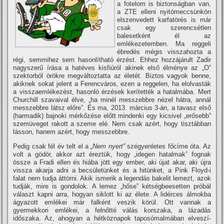
a fotelom is biztonságban van,
a ZTE elleni nyitómeccsünkön
elszenvedett karfatörés is már
csak egy szerencsétlen
balesetként él az
emlékezetemben. Ma reggeli
ébredés mégis visszahozta a
régi, semmihez sem hasonlí­tható érzést. Ehhez hozzájárult Zadir
nagyszerű í­rása a hatéves kisfiúról akinek első élménye az „O”
szektorból örökre megváltoztatta az életét. Biztos vagyok benne,
akiknek sokat jelent a Ferencváros, ezen a reggelen, ha elolvasták
a visszaemlékezést, hasonló érzések kerí­tették a hatalmába. Mert
Churchill szavaival élve, „ha minél messzebbre nézel hátra, annál
messzebbre látsz előre”. És ma, 2013. március 3-án, a tavasz első
(harmadik) bajnoki mérkőzése előtt mindenki egy kicsivel „erősebb”
szemüveget rakott a szeme elé. Nem csak azért, hogy tisztábban
lásson, hanem azért, hogy messzebbre.
Pedig csak fél év telt el a
„Nem nyert”
szégyenletes főcí­me óta. Az
volt a gödör, akkor azt éreztük, hogy „idegen hatalmak” fognak
össze a Fradi ellen és hiába jött egy ember, aki újat akar, aki újra
vissza akarja adni a becsületünket és a hitünket, a Pink Floyd-i
falat nem tudja áttörni. Akik ismerik a legendás bakelit lemezt, azok
tudják, mire is gondolok. A lemez „hőse” kétségbeesetten próbál
választ kapni arra, hogyan siklott ki az élete. A lidérces álmokba
ágyazott emlékei már falként veszik körül. Ott vannak a
gyermekkori emlékei, a felnőtté válás korszaka, a lázadás
időszaka. Az, ahogyan a hétköznapok taposómalmában elveszí­