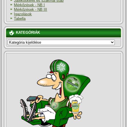
Játékoskeret és szakmai stáb
Mérkőzések - NB I
Mérkőzések - NB III
Igazolások
Tabella
KATEGÓRIÁK
KATEGÓRIÁK