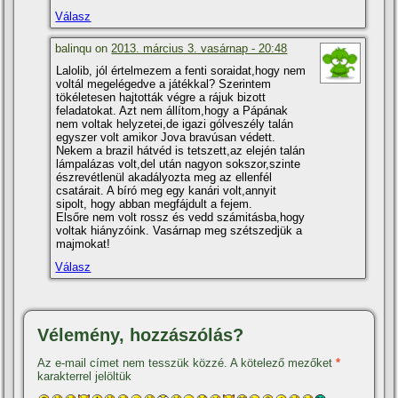
Válasz
balinqu on
2013. március 3. vasárnap - 20:48
Lalolib, jól értelmezem a fenti soraidat,hogy nem
voltál megelégedve a játékkal? Szerintem
tökéletesen hajtották végre a rájuk bizott
feladatokat. Azt nem állí­tom,hogy a Pápának
nem voltak helyzetei,de igazi gólveszély talán
egyszer volt amikor Jova bravúsan védett.
Nekem a brazil hátvéd is tetszett,az elején talán
lámpalázas volt,del után nagyon sokszor,szinte
észrevétlenül akadályozta meg az ellenfél
csatárait. A bí­ró meg egy kanári volt,annyit
sipolt, hogy abban megfájdult a fejem.
Elsőre nem volt rossz és vedd számitásba,hogy
voltak hiányzóink. Vasárnap meg szétszedjük a
majmokat!
Válasz
Vélemény, hozzászólás?
Az e-mail címet nem tesszük közzé.
A kötelező mezőket
*
karakterrel jelöltük