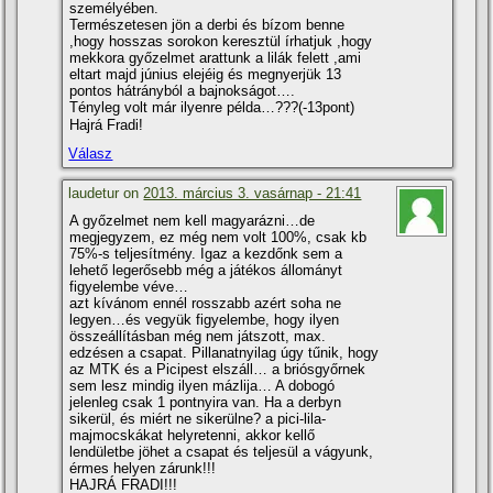
személyében.
Természetesen jön a derbi és bí­zom benne
,hogy hosszas sorokon keresztül í­rhatjuk ,hogy
mekkora győzelmet arattunk a lilák felett ,ami
eltart majd június elejéig és megnyerjük 13
pontos hátrányból a bajnokságot….
Tényleg volt már ilyenre példa…???(-13pont)
Hajrá Fradi!
Válasz
laudetur on
2013. március 3. vasárnap - 21:41
A győzelmet nem kell magyarázni…de
megjegyzem, ez még nem volt 100%, csak kb
75%-s teljesí­tmény. Igaz a kezdőnk sem a
lehető legerősebb még a játékos állományt
figyelembe véve…
azt kí­vánom ennél rosszabb azért soha ne
legyen…és vegyük figyelembe, hogy ilyen
összeállí­tásban még nem játszott, max.
edzésen a csapat. Pillanatnyilag úgy tűnik, hogy
az MTK és a Picipest elszáll… a briósgyőrnek
sem lesz mindig ilyen mázlija… A dobogó
jelenleg csak 1 pontnyira van. Ha a derbyn
sikerül, és miért ne sikerülne? a pici-lila-
majmocskákat helyretenni, akkor kellő
lendületbe jöhet a csapat és teljesül a vágyunk,
érmes helyen zárunk!!!
HAJRÁ FRADI!!!