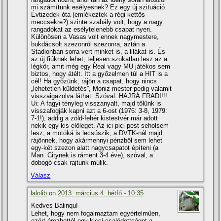
mi számí­tunk esélyesnek? Ez egy új szituáció.
Évtizedek óta (emlékeztek a régi kettős
meccsekre?) szinte szabály volt, hogy a nagy
rangadókat az esélytelenebb csapat nyeri.
Különösen a Vasas volt ennek nagymestere,
bukdácsolt szezonról szezonra, aztán a
Stadionban sorra vert minket is, a lilákat is. És
az új fiúknak lehet, teljesen szokatlan lesz az a
légkör, amit még egy Real vagy MU játékos sem
biztos, hogy átélt. Itt a győzelmen túl a HIT is a
cél! Ha győzünk, rájön a csapat, hogy nincs
„lehetetlen küldetés”, Moniz mester pedig valamit
visszaigazolva láthat. Szóval: HAJRÁ FRADI!!!
Ui: A fagyi tényleg visszanyalt, majd tőlünk is
visszafogják kapni azt a 6-ost (1976: 3-8, 1979:
7-1!), addig a zöld-fehér kistestvér már adott
nekik egy kis előleget. Az ici-pici-pest seholsem
lesz, a mötöká is lecsúszik, a DVTK-nál majd
rájönnek, hogy akármennyi pénzből sem lehet
egy-két szezon alatt nagycsapatot épí­teni (a
Man. Citynek is ráment 3-4 éve), szóval, a
dobogó csak rajtunk múlik.
Válasz
lalolib
on
2013. március 4. hétfő - 10:35
Kedves Balinqu!
Lehet, hogy nem fogalmaztam egyértelműen,
ezért érezhettél egy kicsi csalódottságot a