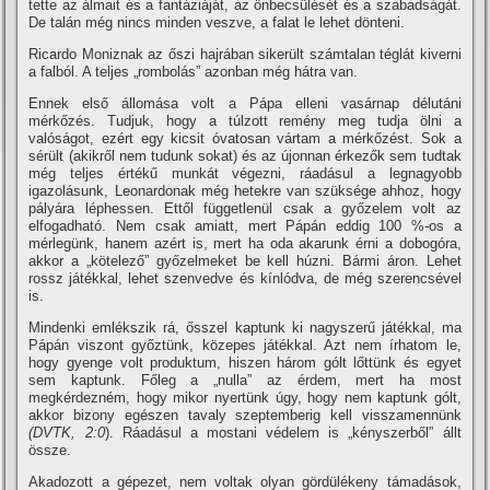
tette az álmait és a fantáziáját, az önbecsülését és a szabadságát.
De talán még nincs minden veszve, a falat le lehet dönteni.
Ricardo Moniznak az őszi hajrában sikerült számtalan téglát kiverni
a falból. A teljes „rombolás” azonban még hátra van.
Ennek első állomása volt a Pápa elleni vasárnap délutáni
mérkőzés. Tudjuk, hogy a túlzott remény meg tudja ölni a
valóságot, ezért egy kicsit óvatosan vártam a mérkőzést. Sok a
sérült (akikről nem tudunk sokat) és az újonnan érkezők sem tudtak
még teljes értékű munkát végezni, ráadásul a legnagyobb
igazolásunk, Leonardonak még hetekre van szüksége ahhoz, hogy
pályára léphessen. Ettől függetlenül csak a győzelem volt az
elfogadható. Nem csak amiatt, mert Pápán eddig 100 %-os a
mérlegünk, hanem azért is, mert ha oda akarunk érni a dobogóra,
akkor a „kötelező” győzelmeket be kell húzni. Bármi áron. Lehet
rossz játékkal, lehet szenvedve és kí­nlódva, de még szerencsével
is.
Mindenki emlékszik rá, ősszel kaptunk ki nagyszerű játékkal, ma
Pápán viszont győztünk, közepes játékkal. Azt nem í­rhatom le,
hogy gyenge volt produktum, hiszen három gólt lőttünk és egyet
sem kaptunk. Főleg a „nulla” az érdem, mert ha most
megkérdezném, hogy mikor nyertünk úgy, hogy nem kaptunk gólt,
akkor bizony egészen tavaly szeptemberig kell visszamennünk
(DVTK, 2:0
). Ráadásul a mostani védelem is „kényszerből” állt
össze.
Akadozott a gépezet, nem voltak olyan gördülékeny támadások,