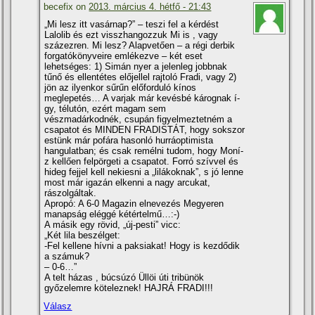
becefix on
2013. március 4. hétfő - 21:43
„Mi lesz itt vasárnap?” – teszi fel a kérdést
Lalolib és ezt visszhangozzuk Mi is , vagy
százezren. Mi lesz? Alapvetően – a régi derbik
forgatókönyveire emlékezve – két eset
lehetséges: 1) Simán nyer a jelenleg jobbnak
tűnő és ellentétes előjellel rajtoló Fradi, vagy 2)
jön az ilyenkor sűrűn előforduló kí­nos
meglepetés… A varjak már kevésbé kárognak í­
gy, télutón, ezért magam sem
vészmadárkodnék, csupán figyelmeztetném a
csapatot és MINDEN FRADISTÁT, hogy sokszor
estünk már pofára hasonló hurráoptimista
hangulatban; és csak remélni tudom, hogy Moní­
z kellően felpörgeti a csapatot. Forró szí­vvel és
hideg fejjel kell nekiesni a „lilákoknak”, s jó lenne
most már igazán elkenni a nagy arcukat,
rászolgáltak.
Apropó: A 6-0 Magazin elnevezés Megyeren
manapság eléggé kétértelmű…:-)
A másik egy rövid, „új-pesti” vicc:
„Két lila beszélget:
-Fel kellene hí­vni a paksiakat! Hogy is kezdődik
a számuk?
– 0-6…”
A telt házas , búcsúzó Üllöi úti tribünök
győzelemre köteleznek! HAJRÁ FRADI!!!
Válasz