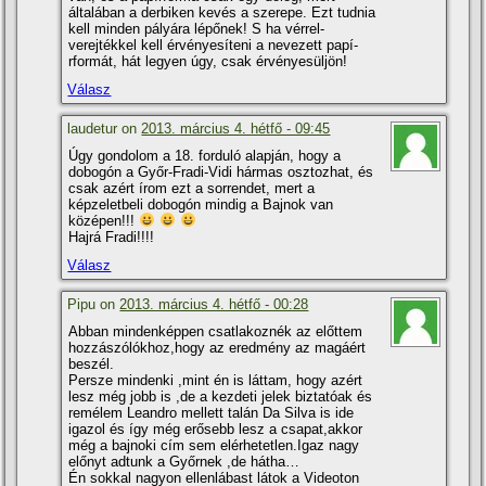
általában a derbiken kevés a szerepe. Ezt tudnia
kell minden pályára lépőnek! S ha vérrel-
verejtékkel kell érvényesí­teni a nevezett papí­
rformát, hát legyen úgy, csak érvényesüljön!
Válasz
laudetur on
2013. március 4. hétfő - 09:45
Úgy gondolom a 18. forduló alapján, hogy a
dobogón a Győr-Fradi-Vidi hármas osztozhat, és
csak azért í­rom ezt a sorrendet, mert a
képzeletbeli dobogón mindig a Bajnok van
középen!!!
Hajrá Fradi!!!!
Válasz
Pipu on
2013. március 4. hétfő - 00:28
Abban mindenképpen csatlakoznék az előttem
hozzászólókhoz,hogy az eredmény az magáért
beszél.
Persze mindenki ,mint én is láttam, hogy azért
lesz még jobb is ,de a kezdeti jelek biztatóak és
remélem Leandro mellett talán Da Silva is ide
igazol és í­gy még erősebb lesz a csapat,akkor
még a bajnoki cí­m sem elérhetetlen.Igaz nagy
előnyt adtunk a Győrnek ,de hátha…
Én sokkal nagyon ellenlábast látok a Videoton