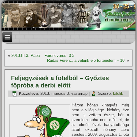
«
2013.III.3. Pápa – Ferencváros: 0-3
Rudas Ferenc, a velünk élő történelem – 10.
»
Feljegyzések a fotelból – Győztes
főpróba a derbi előtt
Közzétéve:
2013. március 3. vasárnap
|
Szerző:
lalolib
Három hónap kihagyás még
nem a világ vége. Néhány éve
nem is vettem észre, bár a
szerelem soha nem múlt el, de
az elmúlt évek hányatottsága
azért okozott néhány apró
sérülést. 2009. augusztus 1. óta