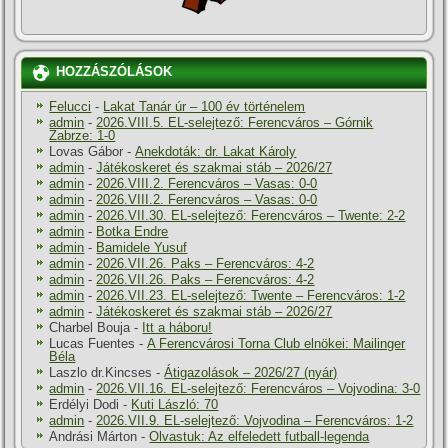
HOZZÁSZÓLÁSOK
Felucci
-
Lakat Tanár úr – 100 év történelem
admin
-
2026.VIII.5. EL-selejtező: Ferencváros – Górnik
Zabrze: 1-0
Lovas Gábor
-
Anekdoták: dr. Lakat Károly
admin
-
Játékoskeret és szakmai stáb – 2026/27
admin
-
2026.VIII.2. Ferencváros – Vasas: 0-0
admin
-
2026.VIII.2. Ferencváros – Vasas: 0-0
admin
-
2026.VII.30. EL-selejtező: Ferencváros – Twente: 2-2
admin
-
Botka Endre
admin
-
Bamidele Yusuf
admin
-
2026.VII.26. Paks – Ferencváros: 4-2
admin
-
2026.VII.26. Paks – Ferencváros: 4-2
admin
-
2026.VII.23. EL-selejtező: Twente – Ferencváros: 1-2
admin
-
Játékoskeret és szakmai stáb – 2026/27
Charbel Bouja
-
Itt a háboru!
Lucas Fuentes
-
A Ferencvárosi Torna Club elnökei: Mailinger
Béla
Laszlo dr.Kincses
-
Átigazolások – 2026/27 (nyár)
admin
-
2026.VII.16. EL-selejtező: Ferencváros – Vojvodina: 3-0
Erdélyi Dodi
-
Kuti László: 70
admin
-
2026.VII.9. EL-selejtező: Vojvodina – Ferencváros: 1-2
Andrási Márton
-
Olvastuk: Az elfeledett futball-legenda