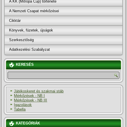
A KK (Mitropa Cup) története
A Nemzeti Csapat mérkőzései
Cikktár
Könyvek, füzetek, újságok
Szerkesztőség
Adatkezelési Szabályzat
KERESÉS
Játékoskeret és szakmai stáb
Mérkőzések - NB I
Mérkőzések - NB III
Igazolások
Tabella
KATEGÓRIÁK