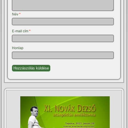
Név
*
E-mail cím
*
Honlap