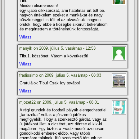
Tibu
Minden elismerésem!
egy újabb cikksorozat, ami hatalmas űrt tölt be.
nagyon értékelem ezeket a munkákat és nagy
büszkeséggel is tölt el az olvasásuk. nagyon
örülök, hogy ebbe a közegbe sikerült bekerülnöm
és megértettem a történelmünk fontosságát.
Válasz
manyik on
2009. július 5. vasárnap - 12:53
Tibu1, köszönet! Várom a következőt!
Válasz
fradissimo on
2009. július 5. vasárnap - 08:03
Gratulálok Tibu! Csak í­gy tovább!
Válasz
mjozef22 on
2009. július 5. vasárnap - 08:01
A régi grundok és football pályák elengedhetetlel
„tartozékai” voltak a jószemű játékos
megfigyelők. Hogy a szerkesztő gárdát, vagy az
új játékost illeti a dicséret, azt döntse el kik-ki
magában. Egy biztos a Fradizmusról azonosan
gondolkodó emberek előbb, vagy utóbb
egymásra találnak. Ifjú szerkesztő társunk ne