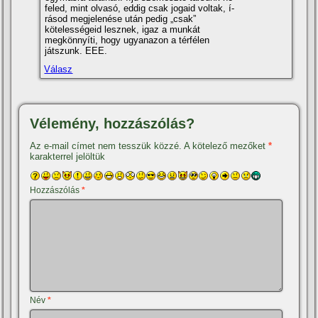
feled, mint olvasó, eddig csak jogaid voltak, í­
rásod megjelenése után pedig „csak”
kötelességeid lesznek, igaz a munkát
megkönnyí­ti, hogy ugyanazon a térfélen
játszunk. EEE.
Válasz
Vélemény, hozzászólás?
Az e-mail címet nem tesszük közzé.
A kötelező mezőket
*
karakterrel jelöltük
Hozzászólás
*
Név
*