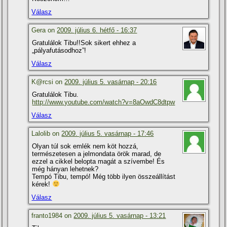
Válasz
Gera on
2009. július 6. hétfő - 16:37
Gratulálok Tibu!!Sok sikert ehhez a
„pályafutásodhoz”!
Válasz
K@rcsi on
2009. július 5. vasárnap - 20:16
Gratulálok Tibu.
http://www.youtube.com/watch?v=8aOwdC8dtpw
Válasz
Lalolib on
2009. július 5. vasárnap - 17:46
Olyan túl sok emlék nem köt hozzá,
természetesen a jelmondata örök marad, de
ezzel a cikkel belopta magát a szí­vembe! És
még hányan lehetnek?
Tempó Tibu, tempó! Még több ilyen összeállí­tást
kérek!
Válasz
franto1984 on
2009. július 5. vasárnap - 13:21