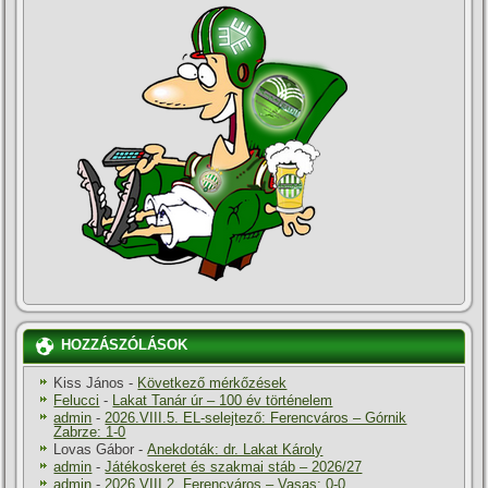
HOZZÁSZÓLÁSOK
Kiss János
-
Következő mérkőzések
Felucci
-
Lakat Tanár úr – 100 év történelem
admin
-
2026.VIII.5. EL-selejtező: Ferencváros – Górnik
Zabrze: 1-0
Lovas Gábor
-
Anekdoták: dr. Lakat Károly
admin
-
Játékoskeret és szakmai stáb – 2026/27
admin
-
2026.VIII.2. Ferencváros – Vasas: 0-0