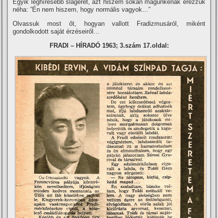
Egyik leghí­resebb slágerét, azt hiszem sokan magunkénak érezzük
néha: ”Én nem hiszem, hogy normális vagyok…”
Olvassuk most őt, hogyan vallott Fradizmusáról, miként
gondolkodott saját érzéseiről…
FRADI – HÍRADÓ 1963; 3.szám 17.oldal: