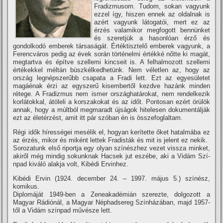
Fradizmusom. Tudom, sokan vagyunk
ezzel í­gy, hiszen ennek az oldalnak is
azért vagyunk látogatói, mert ez az
érzés valamikor megfogott bennünket
és szeretjük a hasonlóan érző és
gondolkodó emberek társaságát. Értéktisztelő emberek vagyunk, a
Ferencváros pedig az évek során történelmi értékké nőtte ki magát,
megtartva és épí­tve szellemi kincseit is. A felhalmozott szellemi
értékekkel méltán büszkélkedhetünk. Nem véletlen az, hogy az
ország legnépszerűbb csapata a Fradi lett. Ezt az egyesületet
magáénak érzi az egyszerű kisembertől kezdve hazánk minden
rétege. A Fradizmus nem ismer országhatárokat, nem rendelkezik
korlátokkal, átöleli a korszakokat és az időt. Pontosan ezért örülök
annak, hogy a múltból megmaradt újságok hitelesen dokumentálják
ezt az életérzést, amit itt pár szóban én is összefoglaltam.
Régi idők hí­rességei mesélik el, hogyan kerí­tette őket hatalmába ez
az érzés, mikor és miként lettek Fradisták és mit is jelent ez nekik.
Sorozatunk első riportja egy olyan szí­nészhez vezet vissza minket,
akiről még mindig sokunknak Hacsek jut eszébe, aki a Vidám Szí­
npad kiváló alakja volt, Kibédi Ervinhez.
Kibédi Ervin (1924. december 24. – 1997. május 5.) szí­nész,
komikus.
Diplomáját 1949-ben a Zeneakadémián szerezte, dolgozott a
Magyar Rádiónál, a Magyar Néphadsereg Szí­nházában, majd 1957-
től a Vidám szí­npad művésze lett.