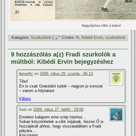
Nagyí­táshoz klikk a képre!
Kategória:
Szurkolóink
|
Címke:
fh
,
Kibédi Ervin
,
szurkolóink
9 hozzászólás a(z) Fradi szurkolók a
múltból: Kibédi Ervin bejegyzéshez
4everftc
on
2009. július 29. szerda - 06:13
Tibu!
En is csak Gratulalni tudok – nagyon jo sorozat
– varom a folytatast
Válasz
Sasi on
2009. július 27. hétfő - 19:00
Emelem kalapom eme szép í­ráshoz…
Sokan köszönhetek a cikk í­rójának, hiszen Ő is
hozzájárult ahhoz, hogy visszataláltam a Fradi
pályára…
Köszönöm…