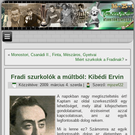
«
Monostori, Csanádi II., Finta, Mészáros, Gyetvai
Miért szurkolok a Fradinak?
»
Fradi szurkolók a múltból: Kibédi Ervin
Közzétéve:
2009. március 4. szerda
|
Szerző:
mjozef22
A napokban nagy megtiszteltetés ért!
Kaptam az oldal szerkesztőitől egy
lehetőséget, mely által kifejezhetem
gondolataimat, érzéseimet azzal
kapcsolatosan, ami az egyik
legfontosabb dolog nekem.
Mi is lenne ez? Számomra az egyik
legfontosabb dolog az életemben a