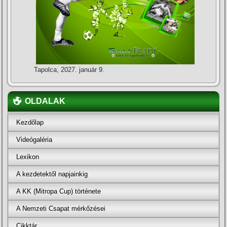
Tapolca, 2027. január 9.
OLDALAK
Kezdőlap
Videógaléria
Lexikon
A kezdetektől napjainkig
A KK (Mitropa Cup) története
A Nemzeti Csapat mérkőzései
Cikktár