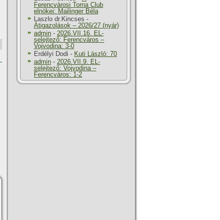
Ferencvárosi Torna Club
elnökei: Mailinger Béla
Laszlo dr.Kincses
-
Átigazolások – 2026/27 (nyár)
admin
-
2026.VII.16. EL-
selejtező: Ferencváros –
Vojvodina: 3-0
Erdélyi Dodi
-
Kuti László: 70
admin
-
2026.VII.9. EL-
selejtező: Vojvodina –
Ferencváros: 1-2