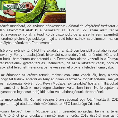
sének mondható, de számos shakespeare-i drámai és ví­gjátékai fordulatot i
ső alkalommal í­rták ki a pályázatot az Üllői út 129. szám alatti terüle
ég zavarosak voltak a Fradi körüli viszonyok, de arra senki sem számí­tott
eredménytelensége sokkolja majd a zöld-fehér szí­nek szerelmeseit, hane
ztályba száműzte a Ferencvárost.
elsőre könnyűnek tűnő NB II-s akadályt, a háttérben beindult a „stadion-saga”
lsworthy Forsyte családjának birtoklási szenvedélyének történetét. Néha vol
n körüli hercehurca összefonódik, a Ferencváros akkori vezetői is a Forsyt
at képtelenek gyarapí­tani és üzemeltetni, de azt a látszatot keltik, hogy ő
ök által felépí­tett Ferencváros ne vesszen el örökre a feledés homályába.
t az átkosban az ötéves tervek, melyek csak arra voltak jók, hogy álomb
 hogy fel tudunk ébredni és tényleg olyan változások fognak történni, melye
i labdarúgás jövőjét. Jött Kevin McCabe, aki „zsákba” hozta a milliárdokat
t – amit el is hittünk, mert végre akartunk valamiben hinni. Ne feledjétek, 
elyesebben legpocsékabb) időszaka volt labdarúgásunk történetének.
tte megkaptuk III. Richárd vészjósló
„országomat egy lóért”
kiáltását. 201
ogokat, majd átadta a klub működését az FTC Labdarúgó Zrt.-nek.
losan távozó” Kevin McCabe graffiti üzenetét ábrázolja, benne a telje
. A történet jóra fordulása innentől már ismerős, 2015 őszétől már az ú