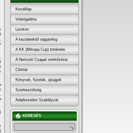
Kezdőlap
Videógaléria
Lexikon
s
t
,
A kezdetektől napjainkig
m
A KK (Mitropa Cup) története
,
A Nemzeti Csapat mérkőzései
t
e
Cikktár
k
Könyvek, füzetek, újságok
a
k
Szerkesztőség
,
a
Adatkezelési Szabályzat
1
KERESÉS
s
j