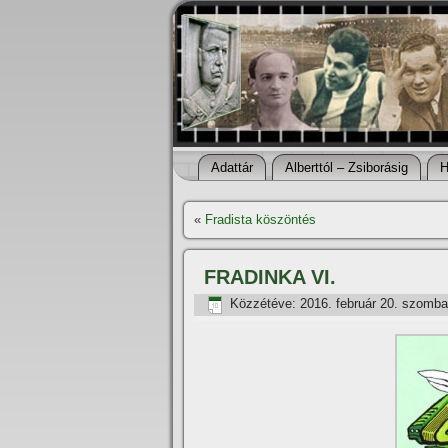
Adattár
Alberttól – Zsiborásig
H
«
Fradista köszöntés
FRADINKA VI.
Közzétéve:
2016. február 20. szomba