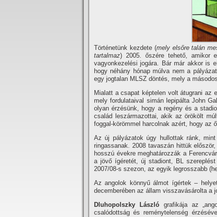
Történetünk kezdete (
mely elsőre talán me
tartalmaz
) 2005. őszére tehető, amikor el
vagyonkezelési jogára. Bár már akkor is el
hogy néhány hónap múlva nem a pályázat 
egy jogtalan MLSZ döntés, mely a másodos
Mialatt a csapat képtelen volt átugrani az 
mely fordulataival simán lepipálta John Ga
olyan érzésünk, hogy a regény és a stadio
család leszármazottai, akik az örökölt múlt
foggal-körömmel harcolnak azért, hogy az ős
Az új pályázatok úgy hullottak ránk, min
ringassanak. 2008 tavaszán hittük először,
hosszú évekre meghatározzák a Ferencváros
a jövő í­géretét, új stadiont, BL szereplés
2007/08-s szezon, az egyik legrosszabb (h
Az angolok könnyű álmot í­gértek – helye
decemberében az állam visszavásárolta a j
Dluhopolszky László
grafikája az „ango
csalódottság és reménytelenség érzésével