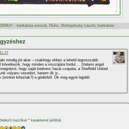
DINKA" - karikatúra sorozat
,
Dluho
,
Dluhopolszky László
,
karikatúra
egyzéshez
11:27
aki mindig jót akar – csakhogy ehhez a lehető legrosszabb
 következik, hogy minden a visszájára fordul…. (Valami angol
 megnézni, hogy saját kedvenc hazai csapata, a Sheffield United
tunk »olyan« vezetést, hanem ők is…
 (minket kihúztak?) a gödörből. Ők meg egyre lejjebb
ötelező mezőket
*
karakterrel jelöltük