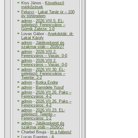
Kiss János
-
Következő
mérkőzések
Felucci
-
Lakat Tanár úr – 100
év történelem
admin
-
2026.VIII.5. EL-
selejtező: Ferencváros –
Górnik Zabrze: 1-0
Lovas Gábor
-
Anekdoták: dr.
Lakat Károly
admin
-
Játékoskeret és
szakmai stáb – 2026/27
admin
-
2026.VIII.2.
Ferencváros – Vasas: 0-0
admin
-
2026.VIII.2.
Ferencváros – Vasas: 0-0
admin
-
2026.VII.30. EL-
selejtező: Ferencváros –
Twente: 2-2
admin
-
Botka Endre
admin
-
Bamidele Yusuf
admin
-
2026.VII.26. Paks –
Ferencváros: 4-2
admin
-
2026.VII.26. Paks –
Ferencváros: 4-2
admin
-
2026.VII.23. EL-
selejtező: Twente –
Ferencváros: 1-2
admin
-
Játékoskeret és
szakmai stáb – 2026/27
Charbel Bouja
-
Itt a háboru!
Lucas Fuentes
-
A