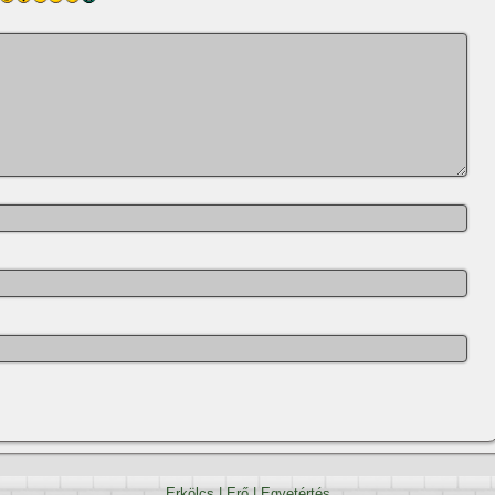
Erkölcs
|
Erő
|
Egyetértés