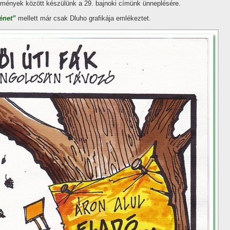
mények között készülünk a 29. bajnoki cí­münk ünneplésére.
ténet”
mellett már csak Dluho grafikája emlékeztet.