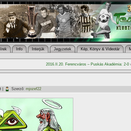
í­rek
Info
Interjúk
Jegyzetek
Kép, Könyv & Videotár
2016.II.20. Ferencváros – Puskás Akadémia: 2-0
t
|
Szerző:
mjozef22