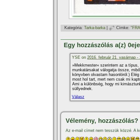
Kategória:
Tarka-barka
|
Címke:
"FRA
Egy hozzászólás a(z) 0ej
YSE on
2016. február 21. vasárnap - 
»Mekkmester« szerintem az a tí­pus, 
munkatársakat válogatja össze, miből
könyvben olvastam hasonlóról.) Elég
most hol tart, mert nem csak mi kap
Ami a különbség, hogy mi kimásztunk
süllyednek.
Válasz
Vélemény, hozzászólás?
Az e-mail címet nem tesszük közzé.
A k