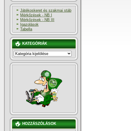
Játékoskeret és szakmai stáb
Mérkőzések - NB I
Mérkőzések - NB III
Igazolások
Tabella
KATEGÓRIÁK
KATEGÓRIÁK
HOZZÁSZÓLÁSOK