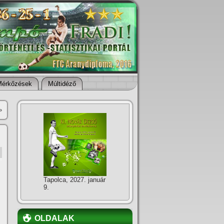
Mérkőzések
Múltidéző
»
Tapolca, 2027. január
9.
OLDALAK