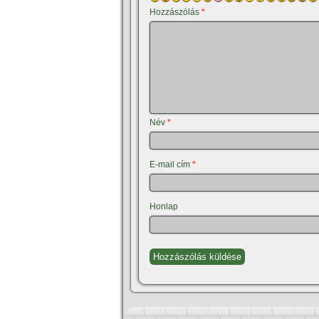
Hozzászólás
*
Név
*
E-mail cím
*
Honlap