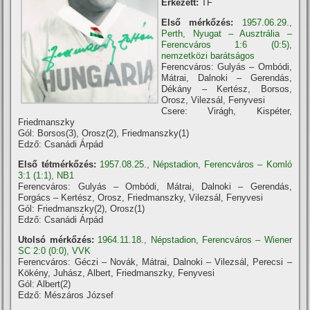
Érkezett:
TF
Első mérkőzés:
1957.06.29.,
Perth, Nyugat – Ausztrália –
Ferencváros 1:6 (0:5),
nemzetközi barátságos
Ferencváros: Gulyás – Ombódi,
Mátrai, Dalnoki – Gerendás,
Dékány – Kertész, Borsos,
Orosz, Vilezsál, Fenyvesi
Csere: Virágh, Kispéter,
Friedmanszky
Gól: Borsos(3), Orosz(2), Friedmanszky(1)
Edző: Csanádi Árpád
Első tétmérkőzés:
1957.08.25., Népstadion, Ferencváros – Komló
3:1 (1:1), NB1
Ferencváros: Gulyás – Ombódi, Mátrai, Dalnoki – Gerendás,
Forgács – Kertész, Orosz, Friedmanszky, Vilezsál, Fenyvesi
Gól: Friedmanszky(2), Orosz(1)
Edző: Csanádi Árpád
Utolsó mérkőzés:
1964.11.18., Népstadion, Ferencváros – Wiener
SC 2:0 (0:0), VVK
Ferencváros: Géczi – Novák, Mátrai, Dalnoki – Vilezsál, Perecsi –
Kökény, Juhász, Albert, Friedmanszky, Fenyvesi
Gól: Albert(2)
Edző: Mészáros József