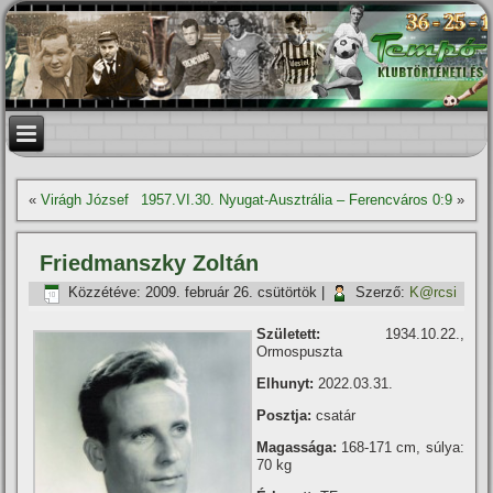
«
Virágh József
1957.VI.30. Nyugat-Ausztrália – Ferencváros 0:9
»
Friedmanszky Zoltán
Közzétéve:
2009. február 26. csütörtök
|
Szerző:
K@rcsi
Született:
1934.10.22.,
Ormospuszta
Elhunyt:
2022.03.31.
Posztja:
csatár
Magassága:
168-171 cm, súlya:
70 kg