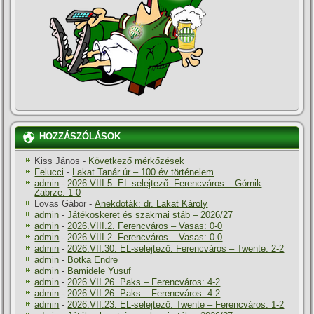
HOZZÁSZÓLÁSOK
Kiss János
-
Következő mérkőzések
Felucci
-
Lakat Tanár úr – 100 év történelem
admin
-
2026.VIII.5. EL-selejtező: Ferencváros – Górnik
Zabrze: 1-0
Lovas Gábor
-
Anekdoták: dr. Lakat Károly
admin
-
Játékoskeret és szakmai stáb – 2026/27
admin
-
2026.VIII.2. Ferencváros – Vasas: 0-0
admin
-
2026.VIII.2. Ferencváros – Vasas: 0-0
admin
-
2026.VII.30. EL-selejtező: Ferencváros – Twente: 2-2
admin
-
Botka Endre
admin
-
Bamidele Yusuf
admin
-
2026.VII.26. Paks – Ferencváros: 4-2
admin
-
2026.VII.26. Paks – Ferencváros: 4-2
admin
-
2026.VII.23. EL-selejtező: Twente – Ferencváros: 1-2