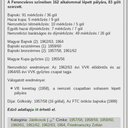
A Ferencváros szí­neiben 162 alkalommal lépett pályára, 83 gólt
szerzett.
Bajnoki: 91 mérkőzés / 36 gól
Hazai kupa: 5 mérkőzés / 9 gól
Nemzetközi tétmérkőzés: 10 mérkőzés / 5 gól
Egyéb hazai dí­jmérkőzés: 7 mérkőzés / 7 gól
Nemzetközi barátságos és dí­jmérkőzés: 49 mérkőzés / 26 gól
Magyar Bajnok (2): 1962/63, 1964
Bajnoki ezüstérmes (1): 1959/60
Bajnoki bronzérmes (2): 1957/58, 1961/62
Magyar Kupa győztes (1): 1955/56
Nemzetközi eredményei: Az 1962/63 évi VVK elődöntős és az
1964/65 évi VVK győztes csapat tagja
Válogatott eredményei:
VB kerettag (1958), a nemzeti csapatban sohasem lépett
pályára
Dí­jai: Gólkirály: 1957/58 (16 góllal), Az FTC örökös bajnoka (1999)
Edző adatlapja
itt
érhető el.
Kategória:
Játékosok
|
Címke:
1957/58
,
1958/59
,
1959/60
,
1960/61
,
1961/62
,
1962/63
,
1964
,
Friedmanszky Zoltán