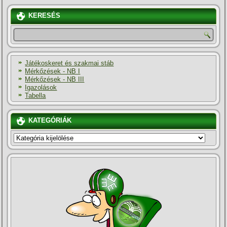
KERESÉS
Játékoskeret és szakmai stáb
Mérkőzések - NB I
Mérkőzések - NB III
Igazolások
Tabella
KATEGÓRIÁK
KATEGÓRIÁK