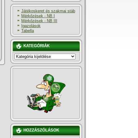
Játékoskeret és szakmai stáb
Mérkőzések - NB I
Mérkőzések - NB III
Igazolások
Tabella
KATEGÓRIÁK
KATEGÓRIÁK
HOZZÁSZÓLÁSOK