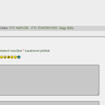
Címke:
FTC NAPLÓK - FTC ÉVKÖNYVEK
,
Nagy Béla
ötelező mezőket
*
karakterrel jelöltük