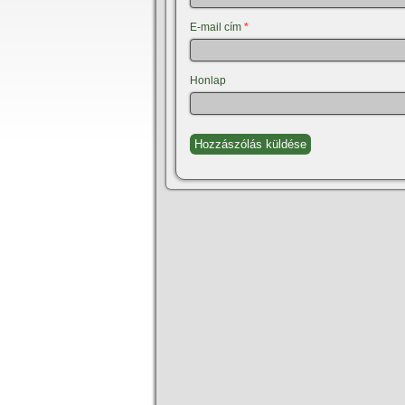
E-mail cím
*
Honlap