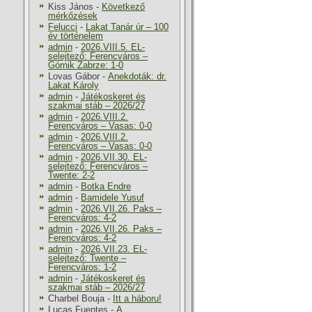
Kiss János
-
Következő
mérkőzések
Felucci
-
Lakat Tanár úr – 100
év történelem
admin
-
2026.VIII.5. EL-
selejtező: Ferencváros –
Górnik Zabrze: 1-0
Lovas Gábor
-
Anekdoták: dr.
Lakat Károly
admin
-
Játékoskeret és
szakmai stáb – 2026/27
admin
-
2026.VIII.2.
Ferencváros – Vasas: 0-0
admin
-
2026.VIII.2.
Ferencváros – Vasas: 0-0
admin
-
2026.VII.30. EL-
selejtező: Ferencváros –
Twente: 2-2
admin
-
Botka Endre
admin
-
Bamidele Yusuf
admin
-
2026.VII.26. Paks –
Ferencváros: 4-2
admin
-
2026.VII.26. Paks –
Ferencváros: 4-2
admin
-
2026.VII.23. EL-
selejtező: Twente –
Ferencváros: 1-2
admin
-
Játékoskeret és
szakmai stáb – 2026/27
Charbel Bouja
-
Itt a háboru!
Lucas Fuentes
-
A