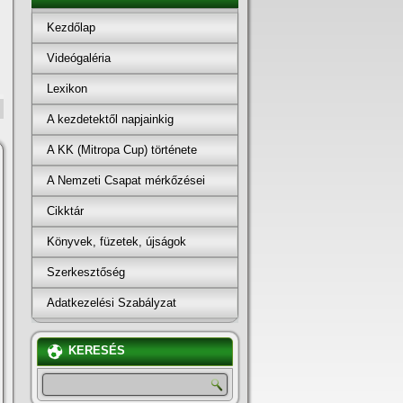
Kezdőlap
Videógaléria
Lexikon
A kezdetektől napjainkig
A KK (Mitropa Cup) története
A Nemzeti Csapat mérkőzései
Cikktár
Könyvek, füzetek, újságok
Szerkesztőség
Adatkezelési Szabályzat
KERESÉS