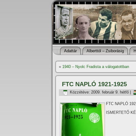
Adattár
Alberttól – Zsiborásig
H
«
1940 – Nyolc Fradista a válogatottban
FTC NAPLÓ 1921-1925
Közzétéve:
2009. február 9. hétfő
|
FTC NAPLÓ 192
ISMERTETŐ KÉ