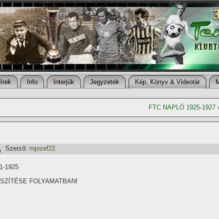
í­rek
Info
Interjúk
Jegyzetek
Kép, Könyv & Videotár
FTC NAPLÓ 1925-1927
Szerző:
mjozef22
1-1925
SZÍTÉSE FOLYAMATBAN!