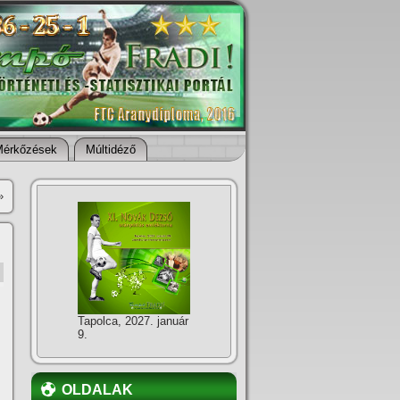
Mérkőzések
Múltidéző
»
Tapolca, 2027. január
9.
OLDALAK