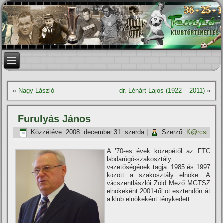
«
Nagy László
dr. Lénárt Lajos (1922 – 2011)
»
Furulyás János
Közzétéve:
2008. december 31. szerda
|
Szerző:
K@rcsi
A ’70-es évek közepétől az FTC
labdarúgó-szakosztály
vezetőségének tagja. 1985 és 1997
között a szakosztály elnöke. A
vácszentlászlói Zöld Mező MGTSZ
elnökeként 2001-től öt esztendőn át
a klub elnökeként ténykedett.