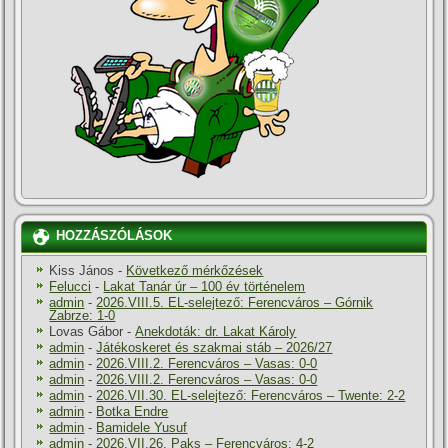
HOZZÁSZÓLÁSOK
Kiss János
-
Következő mérkőzések
Felucci
-
Lakat Tanár úr – 100 év történelem
admin
-
2026.VIII.5. EL-selejtező: Ferencváros – Górnik
Zabrze: 1-0
Lovas Gábor
-
Anekdoták: dr. Lakat Károly
admin
-
Játékoskeret és szakmai stáb – 2026/27
admin
-
2026.VIII.2. Ferencváros – Vasas: 0-0
admin
-
2026.VIII.2. Ferencváros – Vasas: 0-0
admin
-
2026.VII.30. EL-selejtező: Ferencváros – Twente: 2-2
admin
-
Botka Endre
admin
-
Bamidele Yusuf
admin
-
2026.VII.26. Paks – Ferencváros: 4-2