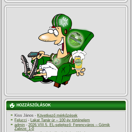
HOZZÁSZÓLÁSOK
Kiss János
-
Következő mérkőzések
Felucci
-
Lakat Tanár úr – 100 év történelem
admin
-
2026.VIII.5. EL-selejtező: Ferencváros – Górnik
Zabrze: 1-0