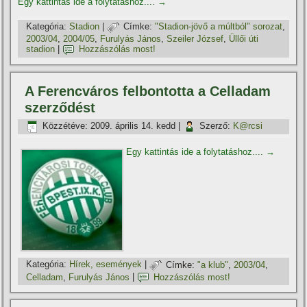
Egy kattintás ide a folytatáshoz....
→
Kategória:
Stadion
|
Címke:
"Stadion-jövő a múltból" sorozat
,
2003/04
,
2004/05
,
Furulyás János
,
Szeiler József
,
Üllői úti
stadion
|
Hozzászólás most!
A Ferencváros felbontotta a Celladam
szerződést
Közzétéve:
2009. április 14. kedd
|
Szerző:
K@rcsi
Egy kattintás ide a folytatáshoz....
→
Kategória:
Hí­rek, események
|
Címke:
"a klub"
,
2003/04
,
Celladam
,
Furulyás János
|
Hozzászólás most!