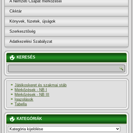
A Nemzeti Csapat mérkőzései
Cikktár
Könyvek, füzetek, újságok
Szerkesztőség
Adatkezelési Szabályzat
KERESÉS
Játékoskeret és szakmai stáb
Mérkőzések - NB I
Mérkőzések - NB III
Igazolások
Tabella
KATEGÓRIÁK
KATEGÓRIÁK