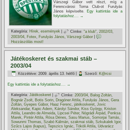
Várszegi Gábor vett részt, mí­g a
Ferencvárosi Torna Club-ot Furulyás
János képviselte.
Egy kattintás ide a
folytatáshoz....
→
Kategória:
Hí­rek, események
|
Címke:
"a klub"
,
2002/03
,
2003/04
,
Fotex
,
Furulyás János
,
Várszegi Gábor
|
Hozzászólás most!
Játékoskeret és szakmai stáb –
2003/04
Közzétéve:
2009. április 13. hétfő
|
Szerző:
K@rcsi
Egy kattintás ide a folytatáshoz....
→
Kategória:
Játékoskeret
|
Címke:
2003/04
,
Balog Zoltán
,
Bognár Zsolt
,
Botis Sorin
,
Dragóner Attila
,
Furulyás János
,
Gera
Zoltán
,
Gyepes Gábor
,
Haaz Ferenc
,
játékoskeret
,
Jovic
Aleksandar
,
Kapic Adem
,
Károlyi Sándor
,
Kiss György
,
Kriston
Attila
,
Leandro de Almeida
,
Lipcsei Péter
,
Nógrádi Árpád
,
Penksa
Marek
,
Pintér Attila
,
Rósa Dénes
,
Sasu Marius
,
Somorjai Tamás
,
Sowunmi Thomas
,
Szabó Kálmán
,
szakmai stáb
,
Szkukalek Igor
,
Szűcs Lajos (kapus)
,
Tepszics Ignác
,
Tököli Attila
,
Udvarácz