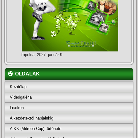
Tapolca, 2027. január 9.
OLDALAK
Kezdőlap
Videógaléria
Lexikon
A kezdetektől napjainkig
A KK (Mitropa Cup) története