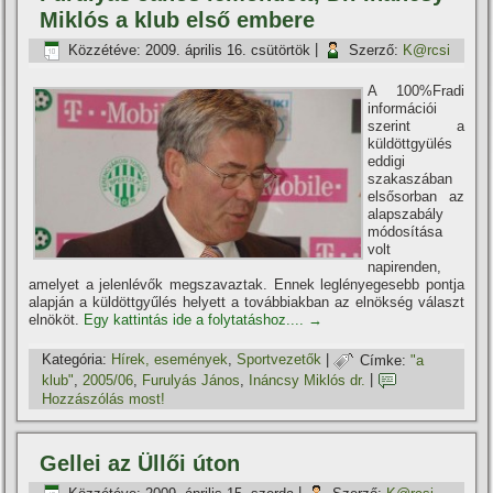
Miklós a klub első embere
Közzétéve:
2009. április 16. csütörtök
|
Szerző:
K@rcsi
A 100%Fradi
információi
szerint a
küldöttgyülés
eddigi
szakaszában
elsősorban az
alapszabály
módosí­tása
volt
napirenden,
amelyet a jelenlévők megszavaztak. Ennek leglényegesebb pontja
alapján a küldöttgyűlés helyett a továbbiakban az elnökség választ
elnököt.
Egy kattintás ide a folytatáshoz....
→
Kategória:
Hí­rek, események
,
Sportvezetők
|
Címke:
"a
klub"
,
2005/06
,
Furulyás János
,
Ináncsy Miklós dr.
|
Hozzászólás most!
Gellei az Üllői úton