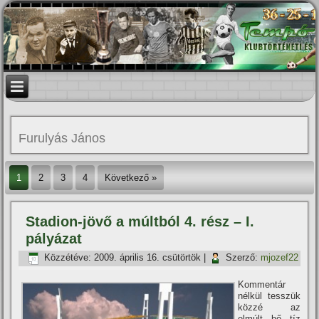
Furulyás János
1
2
3
4
Következő »
Stadion-jövő a múltból 4. rész – I.
pályázat
Közzétéve:
2009. április 16. csütörtök
|
Szerző:
mjozef22
Kommentár
nélkül tesszük
közzé az
elmúlt bő tí­z