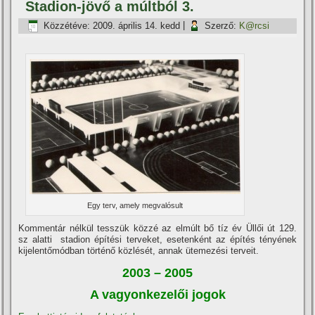
Stadion-jövő a múltból 3.
Közzétéve:
2009. április 14. kedd
|
Szerző:
K@rcsi
Egy terv, amely megvalósult
Kommentár nélkül tesszük közzé az elmúlt bő tí­z év Üllői út 129.
sz alatti stadion épí­tési terveket, esetenként az épí­tés tényének
kijelentőmódban történő közlését, annak ütemezési terveit.
2003 – 2005
A vagyonkezelői jogok