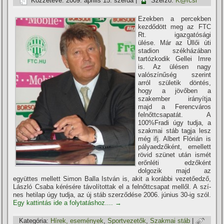
Közzétéve:
2009. április 15. szerda
|
Szerző:
K@rcsi
Ezekben a percekben
kezdődött meg az FTC
Rt. igazgatósági
ülése. Már az Üllői úti
stadion székházában
tartózkodik Gellei Imre
is. Az ülésen nagy
valószí­nűség szerint
arról születik döntés,
hogy a jövőben a
szakember irányí­tja
majd a Ferencváros
felnőttcsapatát. A
100%Fradi úgy tudja, a
szakmai stáb tagja lesz
még ifj. Albert Flórián is
pályaedzőként, emellett
rövid szünet után ismét
erőnléti edzőként
dolgozik majd az
együttes mellett Simon Balla István is, akit a korábbi vezetőedző,
László Csaba kérésére távolí­tottak el a felnőttcsapat mellől. A szí­
nes hetilap úgy tudja, az új stáb szerződése 2006. június 30-ig szól.
Egy kattintás ide a folytatáshoz....
→
Kategória:
Hí­rek, események
,
Sportvezetők
,
Szakmai stáb
|