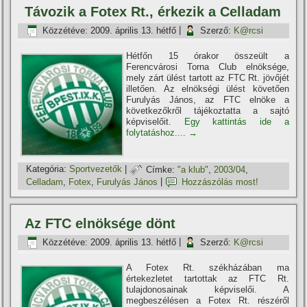
Távozik a Fotex Rt., érkezik a Celladam
Közzétéve:
2009. április 13. hétfő
|
Szerző:
K@rcsi
Hétfőn 15 órakor összeült a
Ferencvárosi Torna Club elnöksége,
mely zárt ülést tartott az FTC Rt. jövőjét
illetően. Az elnökségi ülést követően
Furulyás János, az FTC elnöke a
következőkről tájékoztatta a sajtó
képviselőit.
Egy kattintás ide a
folytatáshoz....
→
Kategória:
Sportvezetők
|
Címke:
"a klub"
,
2003/04
,
Celladam
,
Fotex
,
Furulyás János
|
Hozzászólás most!
Az FTC elnöksége dönt
Közzétéve:
2009. április 13. hétfő
|
Szerző:
K@rcsi
A Fotex Rt. székházában ma
értekezletet tartottak az FTC Rt.
tulajdonosainak képviselői. A
megbeszélésen a Fotex Rt. részéről