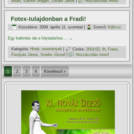
Milán
,
Vukmir Dragan
,
Zováth János
|
Hozzászólás most!
Fotex-tulajdonban a Fradi!
Közzétéve:
2009. április 11. szombat
|
Szerző:
K@rcsi
Egy kattintás ide a folytatáshoz....
→
Kategória:
Hí­rek, események
|
Címke:
2001/02
,
fh
,
Fotex
,
Furulyás János
,
Szeiler József
|
Hozzászólás most!
1
2
3
4
Következő »