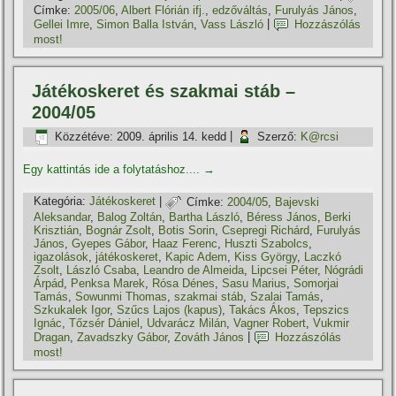
Címke:
2005/06
,
Albert Flórián ifj.
,
edzőváltás
,
Furulyás János
,
Gellei Imre
,
Simon Balla István
,
Vass László
|
Hozzászólás
most!
Játékoskeret és szakmai stáb –
2004/05
Közzétéve:
2009. április 14. kedd
|
Szerző:
K@rcsi
Egy kattintás ide a folytatáshoz....
→
Kategória:
Játékoskeret
|
Címke:
2004/05
,
Bajevski
Aleksandar
,
Balog Zoltán
,
Bartha László
,
Béress János
,
Berki
Krisztián
,
Bognár Zsolt
,
Botis Sorin
,
Csepregi Richárd
,
Furulyás
János
,
Gyepes Gábor
,
Haaz Ferenc
,
Huszti Szabolcs
,
igazolások
,
játékoskeret
,
Kapic Adem
,
Kiss György
,
Laczkó
Zsolt
,
László Csaba
,
Leandro de Almeida
,
Lipcsei Péter
,
Nógrádi
Árpád
,
Penksa Marek
,
Rósa Dénes
,
Sasu Marius
,
Somorjai
Tamás
,
Sowunmi Thomas
,
szakmai stáb
,
Szalai Tamás
,
Szkukalek Igor
,
Szűcs Lajos (kapus)
,
Takács Ákos
,
Tepszics
Ignác
,
Tőzsér Dániel
,
Udvarácz Milán
,
Vagner Robert
,
Vukmir
Dragan
,
Zavadszky Gábor
,
Zováth János
|
Hozzászólás
most!