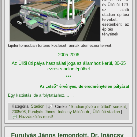
év Üllői út 129.
sz alatti
stadion épí­tési
terveket,
esetenként az
épí­tés
tényének
kijelentőmódban történő közlését, annak ütemezési terveit.
2005-2006
Az Üllői úti pálya használati joga az államhoz kerül,
30-35
ezres stadion épülhet
***
Az „első” érvényes, de eredménytelen pályázat
Egy kattintás ide a folytatáshoz....
→
Kategória:
Stadion
|
Címke:
"Stadion-jövő a múltból" sorozat
,
2005/06
,
Furulyás János
,
Ináncsy Miklós dr.
,
Üllői úti stadion
|
Hozzászólás most!
Furulyás János lemondott, Dr. Ináncsy