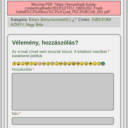
Missing PDF "https://tempofradi.hu/wp-
content/uploads/2013/12/TFU_19931202_Fradi-
futball%C3%A9vsz%C3%A1zad_f%C3%BCzet_001.pdf".
Kategória:
Könyv (könyvismertető)
|
Címke:
JUBILEUMI
KÖNYV
,
Nagy Béla
Vélemény, hozzászólás?
Az e-mail címet nem tesszük közzé.
A kötelező mezőket
*
karakterrel jelöltük
Hozzászólás
*
Név
*