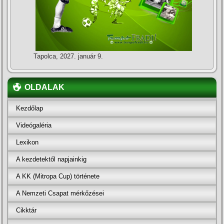
Tapolca, 2027. január 9.
OLDALAK
Kezdőlap
Videógaléria
Lexikon
A kezdetektől napjainkig
A KK (Mitropa Cup) története
A Nemzeti Csapat mérkőzései
Cikktár