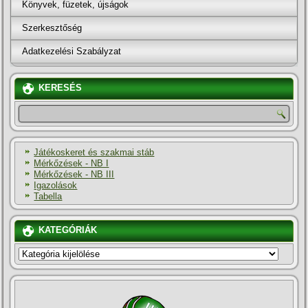
Könyvek, füzetek, újságok
Szerkesztőség
Adatkezelési Szabályzat
KERESÉS
Játékoskeret és szakmai stáb
Mérkőzések - NB I
Mérkőzések - NB III
Igazolások
Tabella
KATEGÓRIÁK
KATEGÓRIÁK