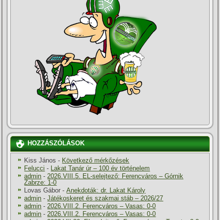
HOZZÁSZÓLÁSOK
Kiss János
-
Következő mérkőzések
Felucci
-
Lakat Tanár úr – 100 év történelem
admin
-
2026.VIII.5. EL-selejtező: Ferencváros – Górnik
Zabrze: 1-0
Lovas Gábor
-
Anekdoták: dr. Lakat Károly
admin
-
Játékoskeret és szakmai stáb – 2026/27
admin
-
2026.VIII.2. Ferencváros – Vasas: 0-0
admin
-
2026.VIII.2. Ferencváros – Vasas: 0-0