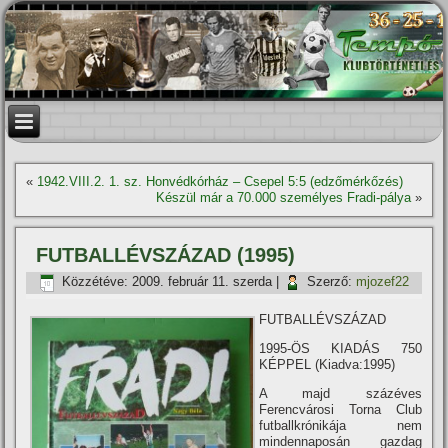
«
1942.VIII.2. 1. sz. Honvédkórház – Csepel 5:5 (edzőmérkőzés)
Készül már a 70.000 személyes Fradi-pálya
»
FUTBALLÉVSZÁZAD (1995)
Közzétéve:
2009. február 11. szerda
|
Szerző:
mjozef22
FUTBALLÉVSZÁZAD
1995-ÖS KIADÁS 750
KÉPPEL (Kiadva:1995)
A majd százéves
Ferencvárosi Torna Club
futballkrónikája nem
mindennaposán gazdag