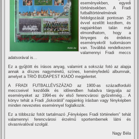
eseményekben, egyedi
történésekben. A Fradi
futballtörténelmének
feldolgozását pontosan 25
évvel ezelőtt kezdtem, és
napjainkban talán már
elmondhatom, hogy a
lényeges és érdekes
eseményekről tudomásom
van. Továbbá rendelkezem
valamennyi Fradi meccs
adatsorával is…
Ez a gyűjtött és í­rásos anyag, valamint a sokszáz fotó az alapja
annak a dí­szes nagyméretű, szí­nes, keményfedelű albumnak,
amelyet a TRIÓ BUDAPEST KIADÓ megjelentet.
A FRADI FUTBALLÉVSZÁZAD az 1900-as századforduló
meccseivel kezdődik és időrendben haladva tárgyalja az
eseményeket az 1994-es év első ferencvárosi győzelméig… A
könyv tehát a Fradi „őskorától” napjainkig í­rásban vagy fényképben
minden nevezetes eseménnyel foglalkozik.
Ez a többszáz fotót tartalmazó „Fényképes Fradi történelem” tehát
valamennyi ferencvárosi érzelmű sportembernek látni és
olvasnivalóval szolgál.
Nagy Béla