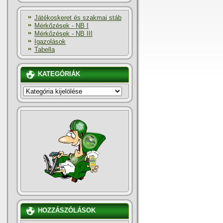
Játékoskeret és szakmai stáb
Mérkőzések - NB I
Mérkőzések - NB III
Igazolások
Tabella
KATEGÓRIÁK
KATEGÓRIÁK
HOZZÁSZÓLÁSOK