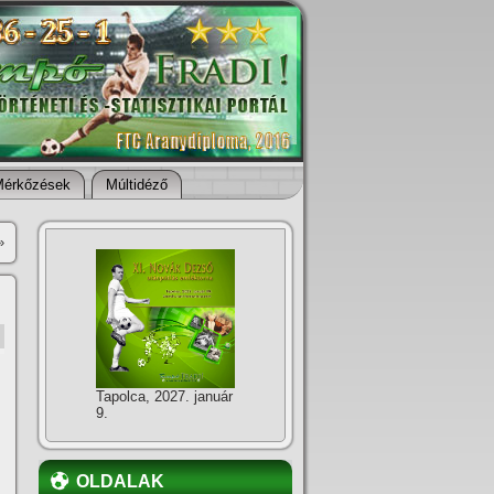
Mérkőzések
Múltidéző
»
Tapolca, 2027. január
9.
OLDALAK