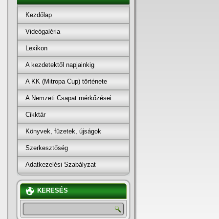
Kezdőlap
Videógaléria
Lexikon
A kezdetektől napjainkig
A KK (Mitropa Cup) története
A Nemzeti Csapat mérkőzései
Cikktár
Könyvek, füzetek, újságok
Szerkesztőség
Adatkezelési Szabályzat
KERESÉS