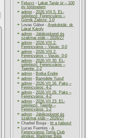
Felucci
-
Lakat Tanár úr – 100
év történelem
admin
-
2026.VIII.5. EL-
selejtező: Ferencváros –
Górnik Zabrze: 1-0
Lovas Gábor
-
Anekdoták: dr.
Lakat Károly
admin
-
Játékoskeret és
szakmai stáb – 2026/27
admin
-
2026.VIII.2.
Ferencváros – Vasas: 0-0
admin
-
2026.VIII.2.
Ferencváros – Vasas: 0-0
admin
-
2026.VII.30. EL-
selejtező: Ferencváros –
Twente: 2-2
admin
-
Botka Endre
admin
-
Bamidele Yusuf
admin
-
2026.VII.26. Paks –
Ferencváros: 4-2
admin
-
2026.VII.26. Paks –
Ferencváros: 4-2
admin
-
2026.VII.23. EL-
selejtező: Twente –
Ferencváros: 1-2
admin
-
Játékoskeret és
szakmai stáb – 2026/27
Charbel Bouja
-
Itt a háboru!
Lucas Fuentes
-
A
Ferencvárosi Torna Club
elnökei: Mailinger Béla