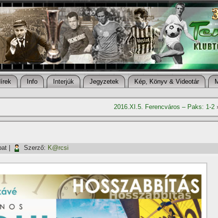
í­rek
Info
Interjúk
Jegyzetek
Kép, Könyv & Videotár
2016.XI.5. Ferencváros – Paks: 1-2
bat
|
Szerző:
K@rcsi