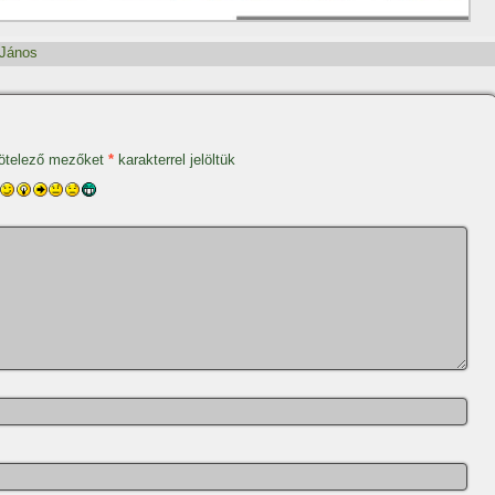
 János
ötelező mezőket
*
karakterrel jelöltük