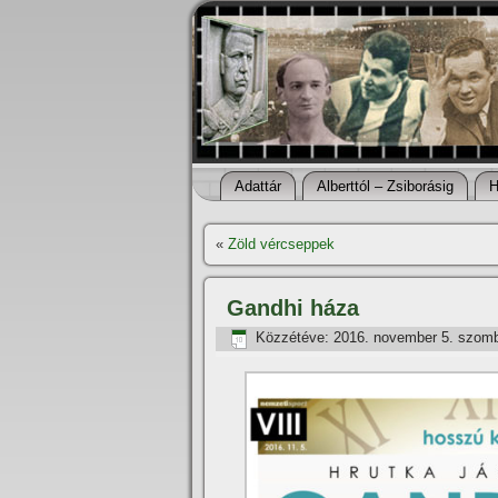
Adattár
Alberttól – Zsiborásig
H
«
Zöld vércseppek
Gandhi háza
Közzétéve:
2016. november 5. szom