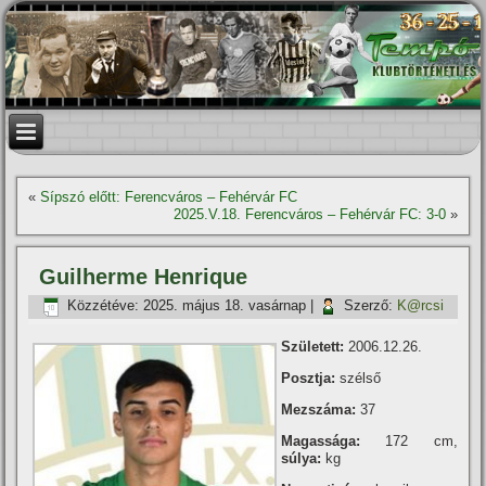
«
Sí­pszó előtt: Ferencváros – Fehérvár FC
2025.V.18. Ferencváros – Fehérvár FC: 3-0
»
Guilherme Henrique
Közzétéve:
2025. május 18. vasárnap
|
Szerző:
K@rcsi
Született:
2006.12.26.
Posztja:
szélső
Mezszáma:
37
Magassága:
172 cm,
súlya:
kg