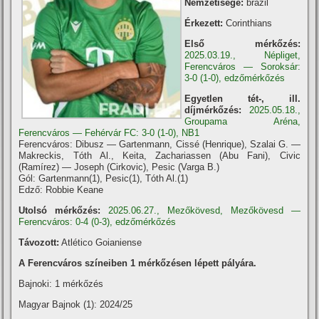
Nemzetisége:
brazil
Érkezett:
Corinthians
Első mérkőzés:
2025.03.19., Népliget,
Ferencváros — Soroksár:
3-0 (1-0), edzőmérkőzés
Egyetlen tét-, ill.
díjmérkőzés:
2025.05.18.,
Groupama Aréna,
Ferencváros — Fehérvár FC: 3-0 (1-0), NB1
Ferencváros: Dibusz — Gartenmann, Cissé (Henrique), Szalai G. —
Makreckis, Tóth Al., Keita, Zachariassen (Abu Fani), Civic
(Ramírez) — Joseph (Cirkovic), Pesic (Varga B.)
Gól: Gartenmann(1), Pesic(1), Tóth Al.(1)
Edző: Robbie Keane
Utolsó mérkőzés:
2025.06.27., Mezőkövesd, Mezőkövesd —
Ferencváros: 0-4 (0-3), edzőmérkőzés
Távozott:
Atlético Goianiense
A Ferencváros szí­neiben 1 mérkőzésen lépett pályára.
Bajnoki: 1 mérkőzés
Magyar Bajnok (1): 2024/25