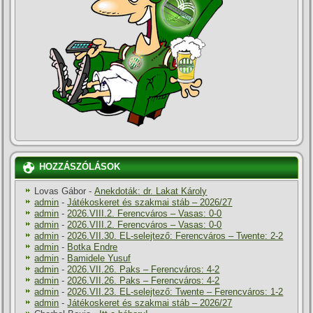
HOZZÁSZÓLÁSOK
Lovas Gábor
-
Anekdoták: dr. Lakat Károly
admin
-
Játékoskeret és szakmai stáb – 2026/27
admin
-
2026.VIII.2. Ferencváros – Vasas: 0-0
admin
-
2026.VIII.2. Ferencváros – Vasas: 0-0
admin
-
2026.VII.30. EL-selejtező: Ferencváros – Twente: 2-2
admin
-
Botka Endre
admin
-
Bamidele Yusuf
admin
-
2026.VII.26. Paks – Ferencváros: 4-2
admin
-
2026.VII.26. Paks – Ferencváros: 4-2
admin
-
2026.VII.23. EL-selejtező: Twente – Ferencváros: 1-2
admin
-
Játékoskeret és szakmai stáb – 2026/27