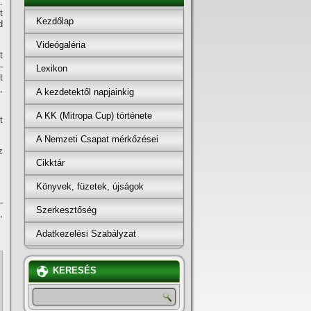
.
t
Kezdőlap
d
Videógaléria
t
–
Lexikon
t
,
A kezdetektől napjainkig
A KK (Mitropa Cup) története
t
A Nemzeti Csapat mérkőzései
z
Cikktár
Könyvek, füzetek, újságok
–
Szerkesztőség
,
Adatkezelési Szabályzat
KERESÉS