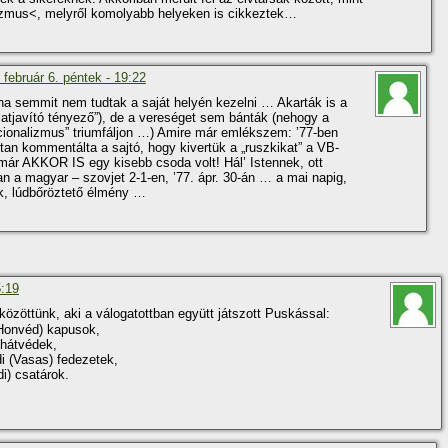
lizmus<, melyről komolyabb helyeken is cikkeztek…
 február 6. péntek - 19:22
oha semmit nem tudtak a saját helyén kezelni … Akarták is a
atjaví­tó tényező”), de a vereséget sem bánták (nehogy a
cionalizmus” triumfáljon …) Amire már emlékszem: ’77-ben
tan kommentálta a sajtó, hogy kivertük a „ruszkikat” a VB-
már AKKOR IS egy kisebb csoda volt! Hál’ Istennek, ott
n a magyar – szovjet 2-1-en, ’77. ápr. 30-án … a mai napig,
k, lúdbőröztető élmény …
5:19
özöttünk, aki a válogatottban együtt játszott Puskással:
Honvéd) kapusok,
 hátvédek,
i (Vasas) fedezetek,
di) csatárok.