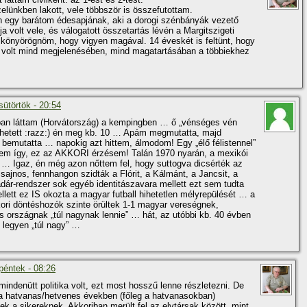
elünkben lakott, vele többször is összefutottam.
n egy barátom édesapjának, aki a dorogi szénbányák vezető
a volt vele, és válogatott összetartás lévén a Margitszigeti
kikönyörögnöm, hogy vigyen magával. 14 éveskét is feltünt, hogy
 volt mind megjelenésében, mind magatartásában a többiekhez
sütörtök - 20:54
n láttam (Horvátország) a kempingben … ő „vénséges vén
lehetett :razz:) én meg kb. 10 … Apám megmutatta, majd
bemutatta … napokig azt hittem, álmodom! Egy „élő félistennel”
em í­gy, ez az AKKORI érzésem! Talán 1970 nyarán, a mexikói
 … Igaz, én még azon nőttem fel, hogy suttogva dicsérték az
ajnos, fennhangon szidták a Flórit, a Kálmánt, a Jancsit, a
Kádár-rendszer sok egyéb identitászavara mellett ezt sem tudta
ett ez IS okozta a magyar futball hihetetlen mélyrepülését … a
kkori döntéshozók szinte örültek 1-1 magyar vereségnek,
s országnak „túl nagynak lennie” … hát, az utóbbi kb. 40 évben
e legyen „túl nagy” …
 péntek - 08:26
 mindenütt politika volt, ezt most hosszű lenne részletezni. De
a hatvanas/hetvenes években (főleg a hatvanasokban)
ek a sikereknek. Akkoriban merült fel az elvtársak között, mint