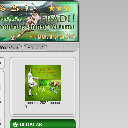
Mérkőzések
Múltidéző
»
s
a
Tapolca, 2027. január
9.
.
m
a
OLDALAK