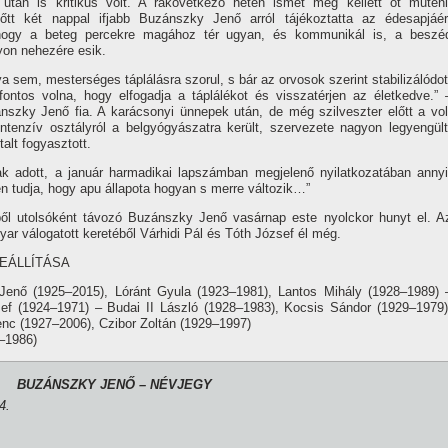
után is kritikus volt. A rákövetkező héten ismét meg kellett őt műteni
őtt két nappal ifjabb Buzánszky Jenő arról tájékoztatta az édesapjáér
hogy a beteg percekre magához tér ugyan, és kommunikál is, a beszé
on nehezére esik.
a sem, mesterséges táplálásra szorul, s bár az orvosok szerint stabilizálódot
 fontos volna, hogy elfogadja a táplálékot és visszatérjen az életkedve.” 
szky Jenő fia. A karácsonyi ünnepek után, de még szilveszter előtt a vol
intenzí­v osztályról a belgyógyászatra került, szervezete nagyon legyengült
talt fogyasztott.
k adott, a január harmadikai lapszámban megjelenő nyilatkozatában annyi
en tudja, hogy apu állapota hogyan s merre változik…”
ől utolsóként távozó Buzánszky Jenő vasárnap este nyolckor hunyt el. A
ar válogatott keretéből Várhidi Pál és Tóth József él még.
EÁLLÍTÁSA
enő (1925–2015), Lóránt Gyula (1923–1981), Lantos Mihály (1928–1989) 
ef (1924–1971) – Budai II László (1928–1983), Kocsis Sándor (1929–1979)
nc (1927–2006), Czibor Zoltán (1929–1997)
–1986)
BUZÁNSZKY JENŐ – NÉVJEGY
4.