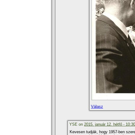
Válasz
YSE on
2015. január 12. hétfő - 10:3
Kevesen tudják, hogy 1957-ben szeret