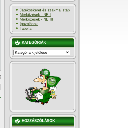
Játékoskeret és szakmai stáb
Mérkőzések - NB I
Mérkőzések - NB III
Igazolások
Tabella
KATEGÓRIÁK
KATEGÓRIÁK
)
HOZZÁSZÓLÁSOK