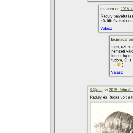
szabom on
2015. f
Raduly pályafutása
közötti éveket nem
Válasz
lacimadár o
Igen, azt hi
nemzeti vál
lenne, ha me
tudom, Ő is 
…
)
Válasz
K@rcsi
on
2015. február 
Raduly és Rudas volt a k