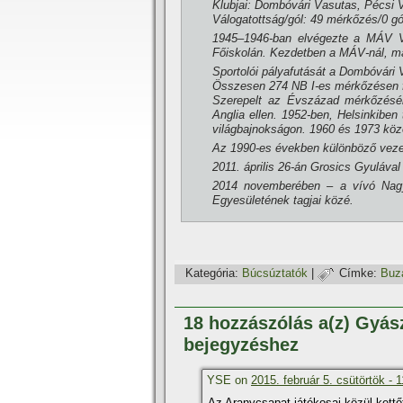
Klubjai: Dombóvári Vasutas, Pécsi
Válogatottság/gól: 49 mérkőzés/0 gó
1945–1946-ban elvégezte a MÁV Vas
Főiskolán. Kezdetben a MÁV-nál, ma
Sportolói pályafutását a Dombóvári
Összesen 274 NB I-es mérkőzésen fu
Szerepelt az Évszázad mérkőzésén
Anglia ellen. 1952-ben, Helsinkiben
világbajnokságon. 1960 és 1973 köz
Az 1990-es években különböző vezet
2011. április 26-án Grosics Gyulával
2014 novemberében – a ví­vó Nagy
Egyesületének tagjai közé.
Kategória:
Búcsúztatók
|
Címke:
Buz
18 hozzászólás a(z) Gyás
bejegyzéshez
YSE on
2015. február 5. csütörtök - 
Az Aranycsapat játékosai közül kettőt 