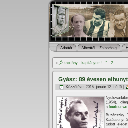
Adattár
Alberttól – Zsiborásig
H
«
„Ó kapitány…kapitányom!…” – 2.
Gyász: 89 évesen elhuny
Közzétéve:
2015. január 12. hétfő
|
Nyolcvankil
(1954), oli
a
fourfourtwo
Buzánszky J
Karácsonyi ü
tudott elege