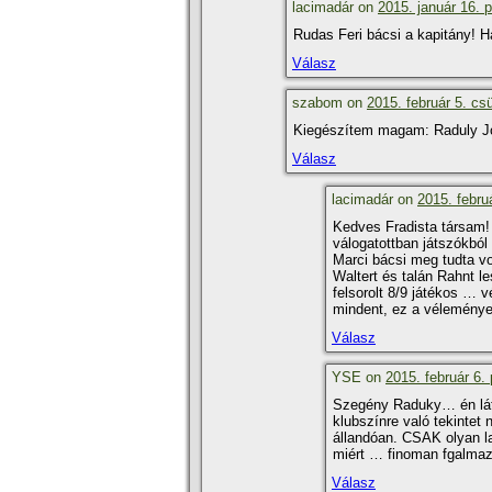
lacimadár on
2015. január 16. 
Rudas Feri bácsi a kapitány! 
Válasz
szabom on
2015. február 5. csü
Kiegészí­tem magam: Raduly J
Válasz
lacimadár on
2015. febru
Kedves Fradista társam! A
válogatottban játszókból 
Marci bácsi meg tudta vo
Waltert és talán Rahnt l
felsorolt 8/9 játékos … 
mindent, ez a vélemén
Válasz
YSE on
2015. február 6.
Szegény Raduky… én látt
klubszí­nre való tekinte
állandóan. CSAK olyan l
miért … finoman fgalmazo
Válasz