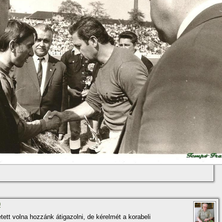
0
ett volna hozzánk átigazolni, de kérelmét a korabeli