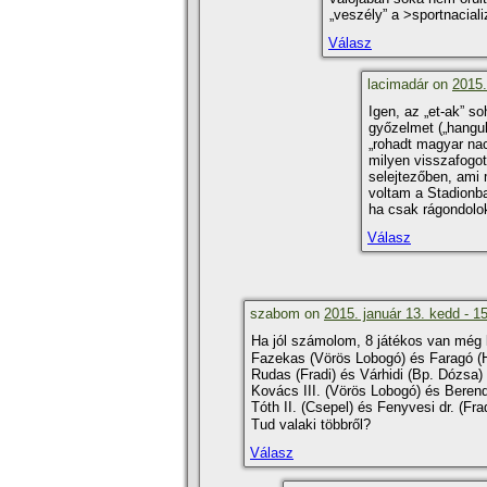
„veszély” a >sportnacia
Válasz
lacimadár on
2015.
Igen, az „et-ak” s
győzelmet („hangul
„rohadt magyar na
milyen visszafogot
selejtezőben, ami 
voltam a Stadionba
ha csak rágondolo
Válasz
szabom on
2015. január 13. kedd - 1
Ha jól számolom, 8 játékos van még k
Fazekas (Vörös Lobogó) és Faragó (
Rudas (Fradi) és Várhidi (Bp. Dózsa)
Kovács III. (Vörös Lobogó) és Berend
Tóth II. (Csepel) és Fenyvesi dr. (Fra
Tud valaki többről?
Válasz