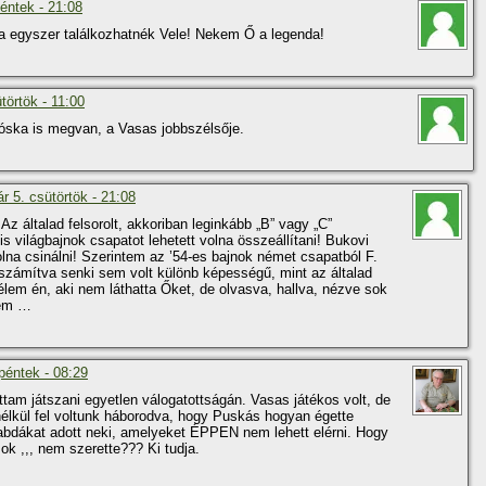
péntek - 21:08
Ha egyszer találkozhatnék Vele! Nekem Ő a legenda!
törtök - 11:00
óska is megvan, a Vasas jobbszélsője.
ár 5. csütörtök - 21:08
z általad felsorolt, akkoriban leginkább „B” vagy „C”
is világbajnok csapatot lehetett volna összeállí­tani! Bukovi
lna csinálni! Szerintem az ’54-es bajnok német csapatból F.
eszámí­tva senki sem volt különb képességű, mint az általad
vélem én, aki nem láthatta Őket, de olvasva, hallva, nézve sok
yem …
 péntek - 08:29
am játszani egyetlen válogatottságán. Vasas játékos volt, de
t nélkül fel voltunk háborodva, hogy Puskás hogyan égette
abdákat adott neki, amelyeket ÉPPEN nem lehett elérni. Hogy
k ,,, nem szerette??? Ki tudja.