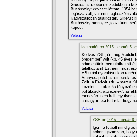
Grosics az utóbbi évtizedekben a köz
Buzánszkyt egyszer láttam. 1954-be
jogásza volt, valami megbeszélnivalój
Nagyszállóban találkoztak. Sikerült 
Buzánszky mennyire „igazi úriember”
képest.
Válasz
lacimadár on
2015. február 5. c
Kedves YSE, én meg Medulinba
öregember” volt (kb. 45 éves 
odamentünk, bemutatkozott és 
találkoztam! Ezt nem most érz
VB utáni nyaralásunkon történt
Aranycsapatot az emberek -és s
Zolit, a Ferikét stb. – mert a 
kezelni … sok más tényező mell
politikusok, a „vezérek”, az a
mondván: nem kell egy ilyen ki
a magyar foci tett róla, hogy n
Válasz
YSE on
2015. február 6.
Igen, a futball mindig és
abban igazad van, hogy 
valójában soka nem örült