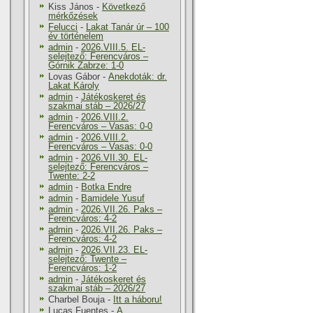
Kiss János
-
Következő
mérkőzések
Felucci
-
Lakat Tanár úr – 100
év történelem
admin
-
2026.VIII.5. EL-
selejtező: Ferencváros –
Górnik Zabrze: 1-0
Lovas Gábor
-
Anekdoták: dr.
Lakat Károly
admin
-
Játékoskeret és
szakmai stáb – 2026/27
admin
-
2026.VIII.2.
Ferencváros – Vasas: 0-0
admin
-
2026.VIII.2.
Ferencváros – Vasas: 0-0
admin
-
2026.VII.30. EL-
selejtező: Ferencváros –
Twente: 2-2
admin
-
Botka Endre
admin
-
Bamidele Yusuf
admin
-
2026.VII.26. Paks –
Ferencváros: 4-2
admin
-
2026.VII.26. Paks –
Ferencváros: 4-2
admin
-
2026.VII.23. EL-
selejtező: Twente –
Ferencváros: 1-2
admin
-
Játékoskeret és
szakmai stáb – 2026/27
Charbel Bouja
-
Itt a háboru!
Lucas Fuentes
-
A