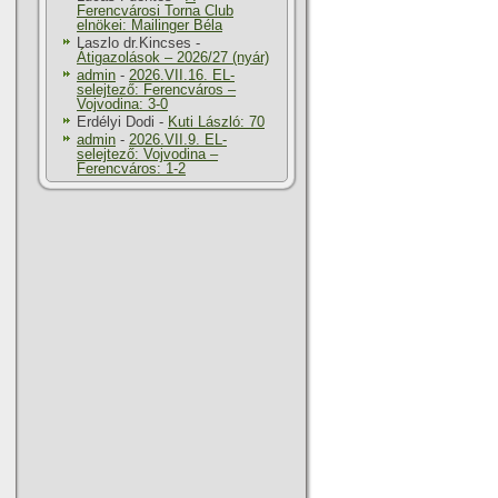
Ferencvárosi Torna Club
elnökei: Mailinger Béla
Laszlo dr.Kincses
-
Átigazolások – 2026/27 (nyár)
admin
-
2026.VII.16. EL-
selejtező: Ferencváros –
Vojvodina: 3-0
Erdélyi Dodi
-
Kuti László: 70
admin
-
2026.VII.9. EL-
selejtező: Vojvodina –
Ferencváros: 1-2