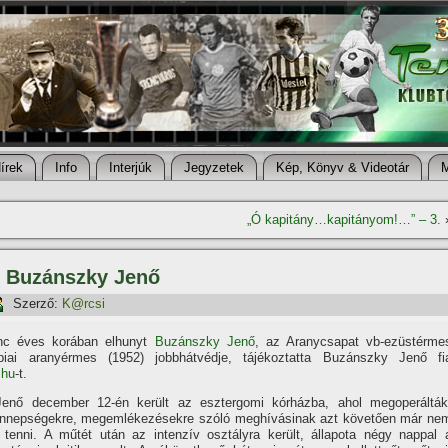
í­rek
Info
Interjúk
Jegyzetek
Kép, Könyv & Videotár
„Ó kapitány…kapitányom!…” – 3.
t Buzánszky Jenő
Szerző:
K@rcsi
enc éves korában elhunyt
Buzánszky Jenő
, az Aranycsapat vb-ezüstérme
mpiai aranyérmes (1952) jobbhátvédje, tájékoztatta Buzánszky Jenő fi
.hu
-t.
enő december 12-én került az esztergomi kórházba, ahol megoperálták
nnepségekre, megemlékezésekre szóló meghí­vásinak azt követően már ne
t tenni. A műtét után az intenzí­v osztályra került, állapota négy nappal 