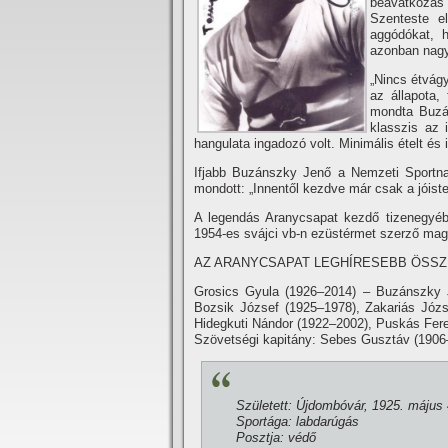
beavatkozás 
Szenteste el
aggódókat, 
azonban nagy
„Nincs étvágy
az állapota,
mondta Buzán
klasszis az 
hangulata ingadozó volt. Minimális ételt és i
Ifjabb Buzánszky Jenő a Nemzeti Sportna
mondott: „Innentől kezdve már csak a jóist
A legendás Aranycsapat kezdő tizenegyéb
1954-es svájci vb-n ezüstérmet szerző magy
AZ ARANYCSAPAT LEGHÍRESEBB ÖSSZ
Grosics Gyula (1926–2014) – Buzánszky J
Bozsik József (1925–1978), Zakariás Józs
Hidegkuti Nándor (1922–2002), Puskás Fere
Szövetségi kapitány: Sebes Gusztáv (1906
Született: Újdombóvár, 1925. május 
Sportága: labdarúgás
Posztja: védő