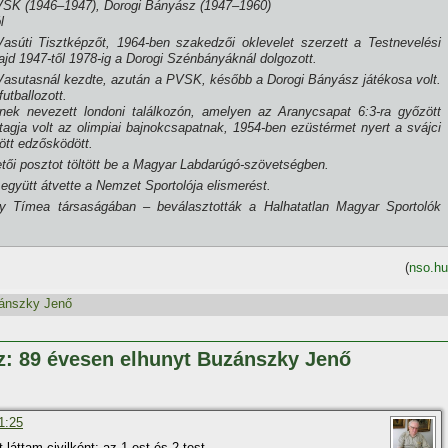
 VSK (1946–1947), Dorogi Bányász (1947–1960)
l
úti Tisztképzőt, 1964-ben szakedzői oklevelet szerzett a Testnevelési
jd 1947-től 1978-ig a Dorogi Szénbányáknál dolgozott.
 Vasutasnál kezdte, azután a PVSK, később a Dorogi Bányász játékosa volt.
tballozott.
ek nevezett londoni találkozón, amelyen az Aranycsapat 6:3-ra győzött
 tagja volt az olimpiai bajnokcsapatnak, 1954-ben ezüstérmet nyert a svájci
ött edzősködött.
ői posztot töltött be a Magyar Labdarúgó-szövetségben.
 együtt átvette a Nemzet Sportolója elismerést.
 Tí­mea társaságában – beválasztották a Halhatatlan Magyar Sportolók
(
nso.hu
ánszky Jenő
z: 89 évesen elhunyt Buzánszky Jenő
11:25
láttam civilként: az 1-est és 2-test.