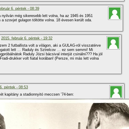
ebruár 6. péntek - 08:39
 nyilván még sikeresebb lett volna, ha az 1945 és 1951
 a szovjet gulagon töltötte volna. 18 évesen került oda.
n
2015. február 6. péntek - 19:32
szem 2 futballista volt a világon, aki a GULAG-ról visszatérve
ogatott lett … Raduly és Sztrelcov … ez sem semmi! Mi
gpróbálnátok Raduly Józsi bácsival interjút csinálni??? Ha jól
Fradi-drukker volt fiatal korában! (Persze, mi más lett volna
6. péntek - 08:53
ét kapitány a stadionnyitó meccsen ’74-ben: