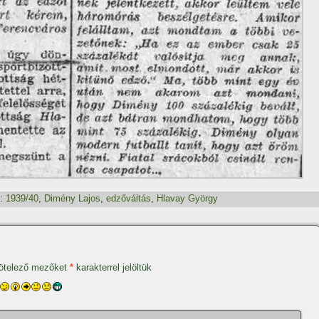
:
1939/40
,
Dimény Lajos
,
edzőváltás
,
Hlavay György
ötelező mezőket
*
karakterrel jelöltük