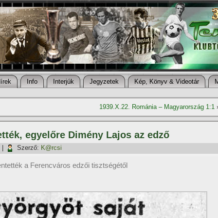
í­rek
Info
Interjúk
Jegyzetek
Kép, Könyv & Videotár
1939.X.22. Románia – Magyarország 1:1
tték, egyelőre Dimény Lajos az edző
|
Szerző:
K@rcsi
ntették a Ferencváros edzői tisztségétől