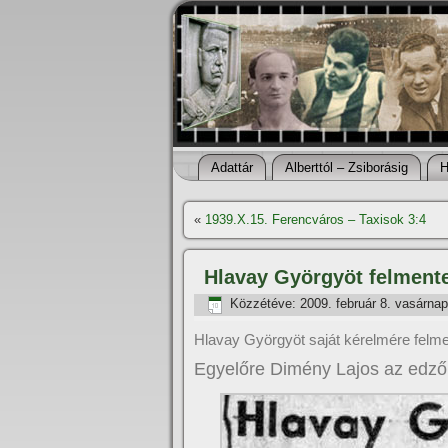
Adattár
Alberttól – Zsiborásig
H
«
1939.X.15. Ferencváros – Taxisok 3:4
Hlavay Györgyöt felmente
Közzétéve:
2009. február 8. vasárnap
Hlavay Györgyöt saját kérelmére felme
Egyelőre Dimény Lajos az edző