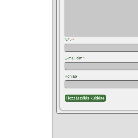
Név
*
E-mail cím
*
Honlap