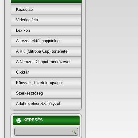
Kezdőlap
Videógaléria
Lexikon
A kezdetektől napjainkig
A KK (Mitropa Cup) története
A Nemzeti Csapat mérkőzései
Cikktár
Könyvek, füzetek, újságok
Szerkesztőség
Adatkezelési Szabályzat
KERESÉS