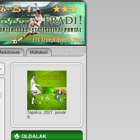
Mérkőzések
Múltidéző
»
Tapolca, 2027. január
9.
OLDALAK