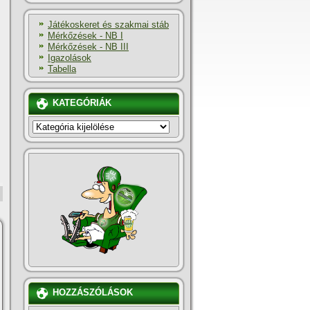
Játékoskeret és szakmai stáb
Mérkőzések - NB I
Mérkőzések - NB III
Igazolások
Tabella
KATEGÓRIÁK
KATEGÓRIÁK
HOZZÁSZÓLÁSOK