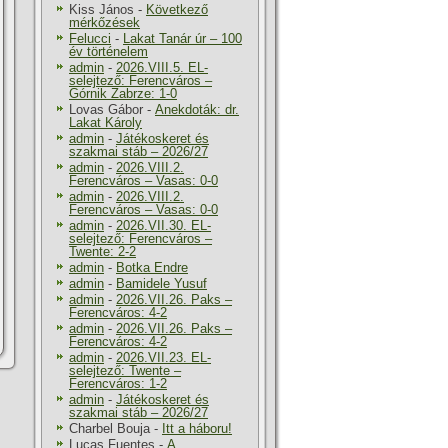
Kiss János
-
Következő
mérkőzések
Felucci
-
Lakat Tanár úr – 100
év történelem
admin
-
2026.VIII.5. EL-
selejtező: Ferencváros –
Górnik Zabrze: 1-0
Lovas Gábor
-
Anekdoták: dr.
Lakat Károly
admin
-
Játékoskeret és
szakmai stáb – 2026/27
admin
-
2026.VIII.2.
Ferencváros – Vasas: 0-0
admin
-
2026.VIII.2.
Ferencváros – Vasas: 0-0
admin
-
2026.VII.30. EL-
selejtező: Ferencváros –
Twente: 2-2
admin
-
Botka Endre
admin
-
Bamidele Yusuf
admin
-
2026.VII.26. Paks –
Ferencváros: 4-2
admin
-
2026.VII.26. Paks –
Ferencváros: 4-2
admin
-
2026.VII.23. EL-
selejtező: Twente –
Ferencváros: 1-2
admin
-
Játékoskeret és
szakmai stáb – 2026/27
Charbel Bouja
-
Itt a háboru!
Lucas Fuentes
-
A