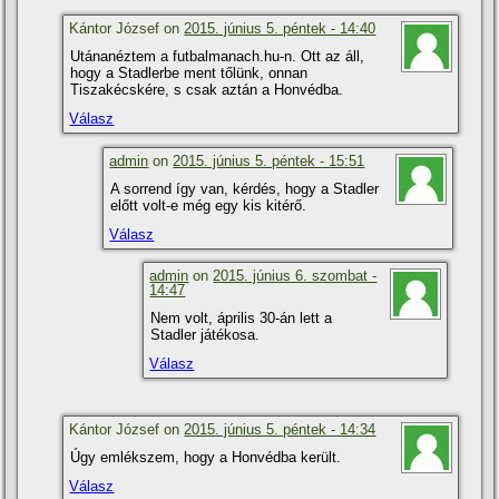
Kántor József on
2015. június 5. péntek - 14:40
Utánanéztem a futbalmanach.hu-n. Ott az áll,
hogy a Stadlerbe ment tőlünk, onnan
Tiszakécskére, s csak aztán a Honvédba.
Válasz
admin
on
2015. június 5. péntek - 15:51
A sorrend í­gy van, kérdés, hogy a Stadler
előtt volt-e még egy kis kitérő.
Válasz
admin
on
2015. június 6. szombat -
14:47
Nem volt, április 30-án lett a
Stadler játékosa.
Válasz
Kántor József on
2015. június 5. péntek - 14:34
Úgy emlékszem, hogy a Honvédba került.
Válasz