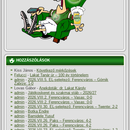
HOZZÁSZÓLÁSOK
Kiss János
-
Következő mérkőzések
Felucci
-
Lakat Tanár úr – 100 év történelem
admin
-
2026.VIII.5. EL-selejtező: Ferencváros – Górnik
Zabrze: 1-0
Lovas Gábor
-
Anekdoták: dr. Lakat Károly
admin
-
Játékoskeret és szakmai stáb – 2026/27
admin
-
2026.VIII.2. Ferencváros – Vasas: 0-0
admin
-
2026.VIII.2. Ferencváros – Vasas: 0-0
admin
-
2026.VII.30. EL-selejtező: Ferencváros – Twente: 2-2
admin
-
Botka Endre
admin
-
Bamidele Yusuf
admin
-
2026.VII.26. Paks – Ferencváros: 4-2
admin
-
2026.VII.26. Paks – Ferencváros: 4-2
admin
-
2026.VII.23. EL-selejtező: Twente – Ferencváros: 1-2