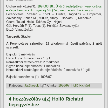
Utolsó mérkőzés(?):
1997.03.18., Üllői út (edzőpálya), Ferencváros
– Zarja Leninszk Kuznyeckij 4-2 (?-?), nemzetközi barátságos
Ferencváros: Szeiler – Korol – Hrutka, Jagodics – Limperger,
Zavadszky, Szűcs M., Miriuta, Arany – Horváth F., Nicsenko
Csere: Touati, Holló, Takács Gy., Hajnal
Gól: Horváth F.(1), Touati(1), Holló(1), Zavadszky(1)
Edző: Varga Zoltán
Távozott:
Stadler
A Ferencváros szí­neiben 19 alkalommal lépett pályára, 2 gólt
szerzett.
Bajnoki: 3 mérkőzés
Hazai kupa: 4 mérkőzés / 1 gól
Nemzetközi tétmérkőzés: 2 mérkőzés
Egyéb hazai dí­jmérkőzés: 1 mérkőzés
Nemzetközi barátságos és dí­jmérkőzés: 9 mérkőzés / 1 gól
Bajnoki bronzérmes (1): 1996/97
Kategória:
Játékosok
|
Címke:
1996/97
,
Holló Richárd
4 hozzászólás a(z) Holló Richárd
bejegyzéshez