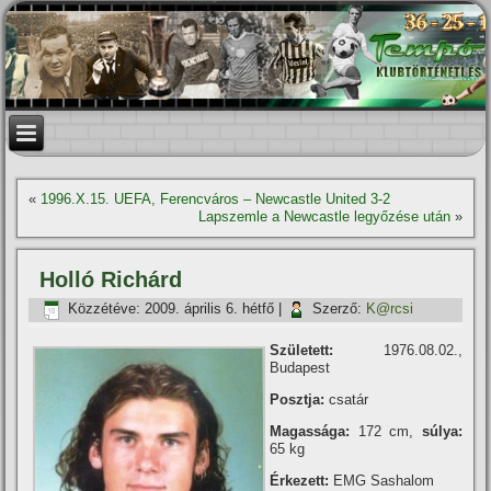
«
1996.X.15. UEFA, Ferencváros – Newcastle United 3-2
Lapszemle a Newcastle legyőzése után
»
Holló Richárd
Közzétéve:
2009. április 6. hétfő
|
Szerző:
K@rcsi
Született:
1976.08.02.,
Budapest
Posztja:
csatár
Magassága:
172 cm,
súlya:
65 kg
Érkezett:
EMG Sashalom