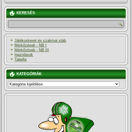
KERESÉS
Játékoskeret és szakmai stáb
Mérkőzések - NB I
Mérkőzések - NB III
Igazolások
Tabella
KATEGÓRIÁK
KATEGÓRIÁK