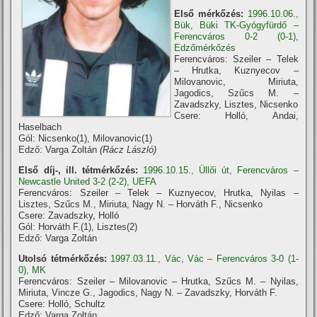
Első mérkőzés:
1996.10.06.,
Bük, Büki TK-Gyógyfürdő –
Ferencváros 0-2 (0-1),
Edzőmérkőzés
Ferencváros: Szeiler – Telek
– Hrutka, Kuznyecov –
Milovanovic, Miriuta,
Jagodics, Szűcs M. –
Zavadszky, Lisztes, Nicsenko
Csere: Holló, Andai,
Haselbach
Gól: Nicsenko(1), Milovanovic(1)
Edző: Varga Zoltán
(Rácz László)
Első díj-, ill. tétmérkőzés:
1996.10.15., Üllői út, Ferencváros –
Newcastle United 3-2 (2-2), UEFA
Ferencváros: Szeiler – Telek – Kuznyecov, Hrutka, Nyilas –
Lisztes, Szűcs M., Miriuta, Nagy N. – Horváth F., Nicsenko
Csere: Zavadszky, Holló
Gól: Horváth F.(1), Lisztes(2)
Edző: Varga Zoltán
Utolsó tétmérkőzés:
1997.03.11., Vác, Vác – Ferencváros 3-0 (1-
0), MK
Ferencváros: Szeiler – Milovanovic – Hrutka, Szűcs M. – Nyilas,
Miriuta, Vincze G., Jagodics, Nagy N. – Zavadszky, Horváth F.
Csere: Holló, Schultz
Edző: Varga Zoltán