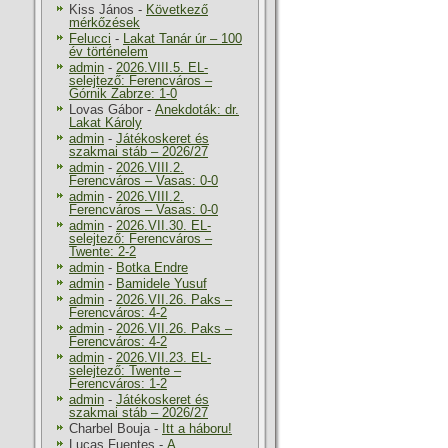
Kiss János
-
Következő
mérkőzések
Felucci
-
Lakat Tanár úr – 100
év történelem
admin
-
2026.VIII.5. EL-
selejtező: Ferencváros –
Górnik Zabrze: 1-0
Lovas Gábor
-
Anekdoták: dr.
Lakat Károly
admin
-
Játékoskeret és
szakmai stáb – 2026/27
admin
-
2026.VIII.2.
Ferencváros – Vasas: 0-0
admin
-
2026.VIII.2.
Ferencváros – Vasas: 0-0
admin
-
2026.VII.30. EL-
selejtező: Ferencváros –
Twente: 2-2
admin
-
Botka Endre
admin
-
Bamidele Yusuf
admin
-
2026.VII.26. Paks –
Ferencváros: 4-2
admin
-
2026.VII.26. Paks –
Ferencváros: 4-2
admin
-
2026.VII.23. EL-
selejtező: Twente –
Ferencváros: 1-2
admin
-
Játékoskeret és
szakmai stáb – 2026/27
Charbel Bouja
-
Itt a háboru!
Lucas Fuentes
-
A