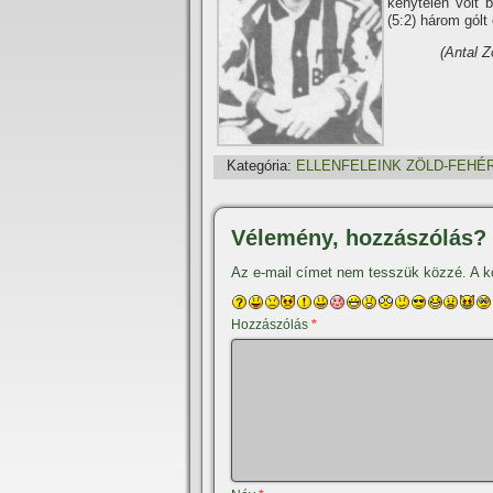
kénytelen volt 
(5:2) három gólt é
(Antal Z
Kategória:
ELLENFELEINK ZÖLD-FEHÉ
Vélemény, hozzászólás?
Az e-mail címet nem tesszük közzé.
A k
Hozzászólás
*