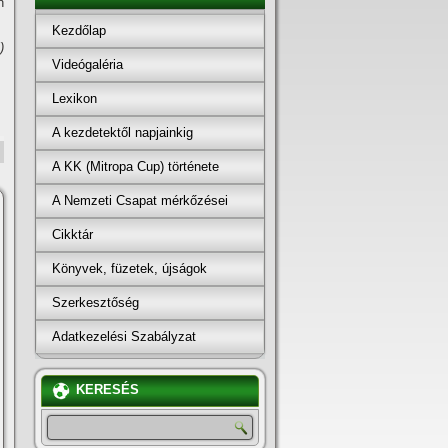
n
Kezdőlap
)
Videógaléria
Lexikon
A kezdetektől napjainkig
A KK (Mitropa Cup) története
A Nemzeti Csapat mérkőzései
Cikktár
Könyvek, füzetek, újságok
Szerkesztőség
Adatkezelési Szabályzat
KERESÉS