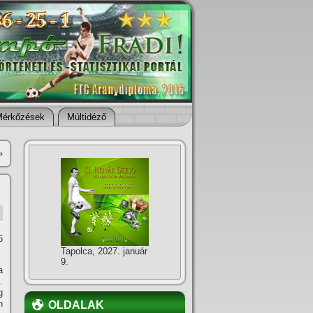
Mérkőzések
Múltidéző
»
6
Tapolca, 2027. január
9.
a
.
g
n
OLDALAK