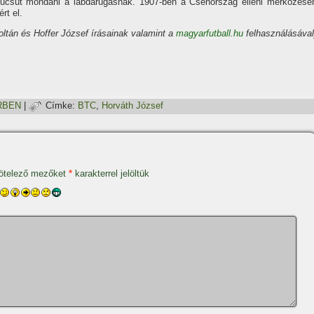
búcsút mondani a labdarúgásnak. 1907-ben a Csehország elleni mérkőzése
rt el.
oltán és Hoffer József í­rásainak valamint a
magyarfutball.hu
felhasználásával
RBEN
|
Címke:
BTC
,
Horváth József
ötelező mezőket
*
karakterrel jelöltük