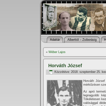
Adattár
Alberttól – Zsiborásig
H
«
Wéber Lajos
Horváth József
Közzétéve:
2018. szeptember 25. ke
Horváth József
mérkőzésen szere
Az apró termet
legnagyobb kép
Tökéletesen keze
valósággal déde