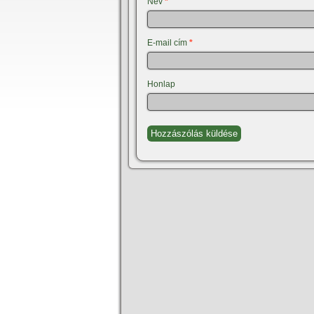
Név
*
E-mail cím
*
Honlap