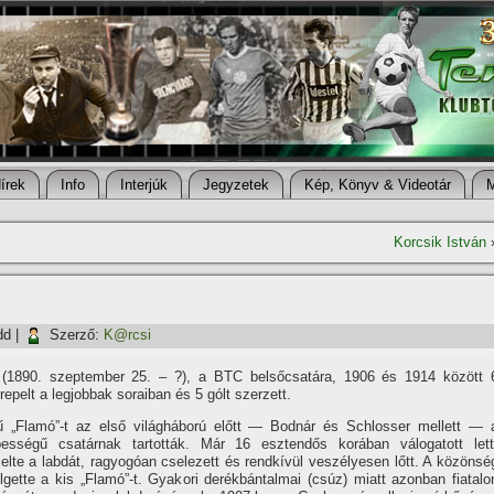
í­rek
Info
Interjúk
Jegyzetek
Kép, Könyv & Videotár
Korcsik István
dd
|
Szerző:
K@rcsi
 (1890. szeptember 25. – ?), a BTC belsőcsatára, 1906 és 1914 között 
pelt a legjobbak soraiban és 5 gólt szerzett.
ű „Flamó”-t az első világháború előtt — Bodnár és Schlosser mellett — 
ességű csatárnak tartották. Már 16 esztendős korában válogatott lett
lte a labdát, ragyogóan cselezett és rendkí­vül veszélyesen lőtt. A közönsé
lgette a kis „Flamó”-t. Gyakori derékbántalmai (csúz) miatt azonban fiatalo