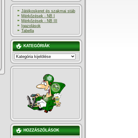
Játékoskeret és szakmai stáb
Mérkőzések - NB I
Mérkőzések - NB III
Igazolások
Tabella
KATEGÓRIÁK
KATEGÓRIÁK
HOZZÁSZÓLÁSOK