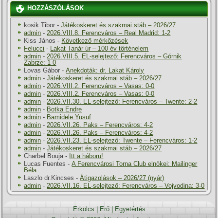
HOZZÁSZÓLÁSOK
kosik Tibor
-
Játékoskeret és szakmai stáb – 2026/27
admin
-
2026.VIII.8. Ferencváros – Real Madrid: 1-2
Kiss János
-
Következő mérkőzések
Felucci
-
Lakat Tanár úr – 100 év történelem
admin
-
2026.VIII.5. EL-selejtező: Ferencváros – Górnik
Zabrze: 1-0
Lovas Gábor
-
Anekdoták: dr. Lakat Károly
admin
-
Játékoskeret és szakmai stáb – 2026/27
admin
-
2026.VIII.2. Ferencváros – Vasas: 0-0
admin
-
2026.VIII.2. Ferencváros – Vasas: 0-0
admin
-
2026.VII.30. EL-selejtező: Ferencváros – Twente: 2-2
admin
-
Botka Endre
admin
-
Bamidele Yusuf
admin
-
2026.VII.26. Paks – Ferencváros: 4-2
admin
-
2026.VII.26. Paks – Ferencváros: 4-2
admin
-
2026.VII.23. EL-selejtező: Twente – Ferencváros: 1-2
admin
-
Játékoskeret és szakmai stáb – 2026/27
Charbel Bouja
-
Itt a háboru!
Lucas Fuentes
-
A Ferencvárosi Torna Club elnökei: Mailinger
Béla
Laszlo dr.Kincses
-
Átigazolások – 2026/27 (nyár)
admin
-
2026.VII.16. EL-selejtező: Ferencváros – Vojvodina: 3-0
Erkölcs
|
Erő
|
Egyetértés