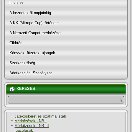
Lexikon
A kezdetektől napjainkig
A KK (Mitropa Cup) története
A Nemzeti Csapat mérkőzései
Cikktár
Könyvek, füzetek, újságok
Szerkesztőség
Adatkezelési Szabályzat
KERESÉS
Játékoskeret és szakmai stáb
Mérkőzések - NB I
Mérkőzések - NB III
Igazolások