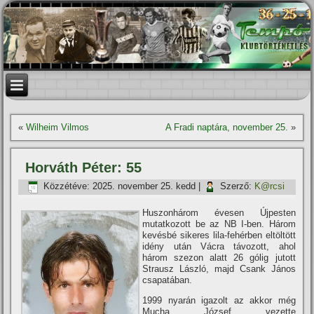
«
Wilheim Vilmos
A Fradi naptára, november 25.
»
Horváth Péter: 55
Közzétéve:
2025. november 25. kedd
|
Szerző:
K@rcsi
Huszonhárom évesen Újpesten
mutatkozott be az NB I-ben. Három
kevésbé sikeres lila-fehérben eltöltött
idény után Vácra távozott, ahol
három szezon alatt 26 gólig jutott
Strausz László, majd Csank János
csapatában.
1999 nyarán igazolt az akkor még
Mucha József vezette