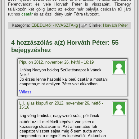
Ferencvárost és vele Horváth Péter is visszatért. Tizenegy
találkozón két gólig jutott az ekkor már pályája csúcsán túl járó
rutinos
csatár
és az őszi idény után Fótra távozott.
Kategória:
EBEDLI-től - KVASZTA-ig
|
Címke:
Horváth Péter
4 hozzászólás a(z) Horváth Péter: 55
bejegyzéshez
Pipu on
2012. november 26. hétfő - 16:19
Utólag Nagyon boldog Születésnapot kí­vánok
Neki!
Jó érzés lenne hasonló kaliberű csatár a mostani
csapatba,mint amilyen Péter volt akkoriban.
Válasz
L.I. alias kispufi on
2012. november 26. hétfő -
15:16
ízig-vérig fradista, nagyszerű srác, példának
okáért az itt mellékelt képével van jelen a
közösségi oldalakon is. Azt a harmatos fóti
csapatot viszont sajna még ő sem tudta anno
megmenteni a megye2-es kiesésétől. Akkoriban