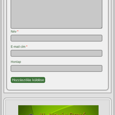
Név
*
E-mail cím
*
Honlap