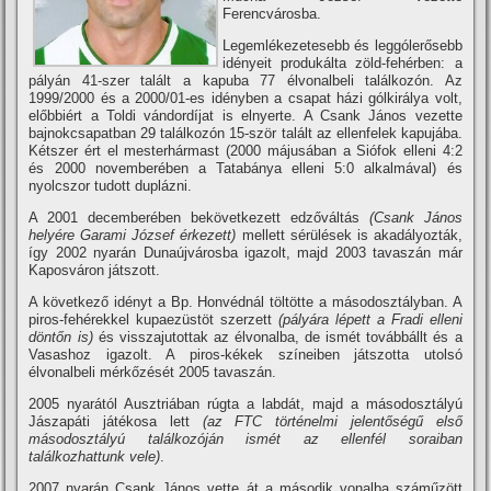
Ferencvárosba.
Legemlékezetesebb és leggólerősebb
idényeit produkálta zöld-fehérben: a
pályán 41-szer talált a kapuba 77 élvonalbeli találkozón. Az
1999/2000 és a 2000/01-es idényben a csapat házi gólkirálya volt,
előbbiért a Toldi vándordí­jat is elnyerte. A Csank János vezette
bajnokcsapatban 29 találkozón 15-ször talált az ellenfelek kapujába.
Kétszer ért el mesterhármast (2000 májusában a Siófok elleni 4:2
és 2000 novemberében a Tatabánya elleni 5:0 alkalmával) és
nyolcszor tudott duplázni.
A 2001 decemberében bekövetkezett edzőváltás
(Csank János
helyére Garami József érkezett)
mellett sérülések is akadályozták,
í­gy 2002 nyarán Dunaújvárosba igazolt, majd 2003 tavaszán már
Kaposváron játszott.
A következő idényt a Bp. Honvédnál töltötte a másodosztályban. A
piros-fehérekkel kupaezüstöt szerzett
(pályára lépett a Fradi elleni
döntőn is)
és visszajutottak az élvonalba, de ismét továbbállt és a
Vasashoz igazolt. A piros-kékek szí­neiben játszotta utolsó
élvonalbeli mérkőzését 2005 tavaszán.
2005 nyarától Ausztriában rúgta a labdát, majd a másodosztályú
Jászapáti játékosa lett
(az FTC történelmi jelentőségű első
másodosztályú találkozóján ismét az ellenfél soraiban
találkozhattunk vele)
.
2007 nyarán Csank János vette át a második vonalba száműzött