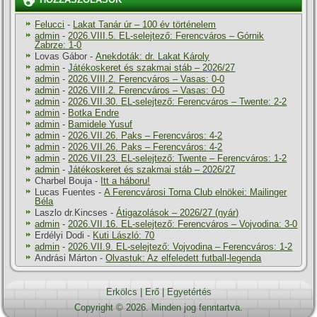
HOZZÁSZÓLÁSOK
Felucci
-
Lakat Tanár úr – 100 év történelem
admin
-
2026.VIII.5. EL-selejtező: Ferencváros – Górnik
Zabrze: 1-0
Lovas Gábor
-
Anekdoták: dr. Lakat Károly
admin
-
Játékoskeret és szakmai stáb – 2026/27
admin
-
2026.VIII.2. Ferencváros – Vasas: 0-0
admin
-
2026.VIII.2. Ferencváros – Vasas: 0-0
admin
-
2026.VII.30. EL-selejtező: Ferencváros – Twente: 2-2
admin
-
Botka Endre
admin
-
Bamidele Yusuf
admin
-
2026.VII.26. Paks – Ferencváros: 4-2
admin
-
2026.VII.26. Paks – Ferencváros: 4-2
admin
-
2026.VII.23. EL-selejtező: Twente – Ferencváros: 1-2
admin
-
Játékoskeret és szakmai stáb – 2026/27
Charbel Bouja
-
Itt a háboru!
Lucas Fuentes
-
A Ferencvárosi Torna Club elnökei: Mailinger
Béla
Laszlo dr.Kincses
-
Átigazolások – 2026/27 (nyár)
admin
-
2026.VII.16. EL-selejtező: Ferencváros – Vojvodina: 3-0
Erdélyi Dodi
-
Kuti László: 70
admin
-
2026.VII.9. EL-selejtező: Vojvodina – Ferencváros: 1-2
Andrási Márton
-
Olvastuk: Az elfeledett futball-legenda
Erkölcs
|
Erő
|
Egyetértés
Copyright © 2026. Minden jog fenntartva.