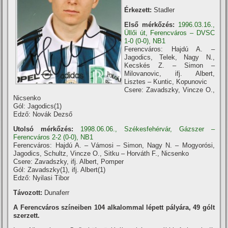
Érkezett:
Stadler
Első mérkőzés:
1996.03.16.,
Üllői út, Ferencváros – DVSC
1-0 (0-0), NB1
Ferencváros: Hajdú A. –
Jagodics, Telek, Nagy N.,
Kecskés Z. – Simon –
Milovanovic, ifj. Albert,
Lisztes – Kuntic, Kopunovic
Csere: Zavadszky, Vincze O.,
Nicsenko
Gól: Jagodics(1)
Edző: Novák Dezső
Utolsó mérkőzés:
1998.06.06., Székesfehérvár, Gázszer –
Ferencváros 2-2 (0-0), NB1
Ferencváros: Hajdú A. – Vámosi – Simon, Nagy N. – Mogyorósi,
Jagodics, Schultz, Vincze O., Sitku – Horváth F., Nicsenko
Csere: Zavadszky, ifj. Albert, Pomper
Gól: Zavadszky(1), ifj. Albert(1)
Edző: Nyilasi Tibor
Távozott:
Dunaferr
A Ferencváros szí­neiben 104 alkalommal lépett pályára, 49 gólt
szerzett.