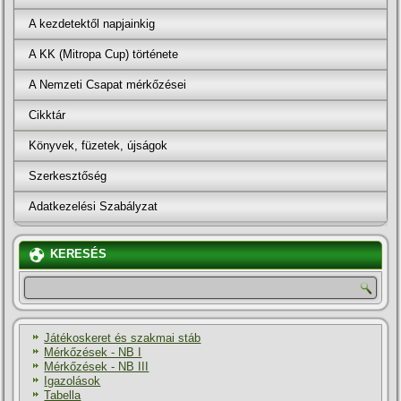
A kezdetektől napjainkig
A KK (Mitropa Cup) története
A Nemzeti Csapat mérkőzései
Cikktár
Könyvek, füzetek, újságok
Szerkesztőség
Adatkezelési Szabályzat
KERESÉS
Játékoskeret és szakmai stáb
Mérkőzések - NB I
Mérkőzések - NB III
Igazolások
Tabella