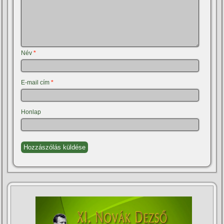
Név
*
E-mail cím
*
Honlap