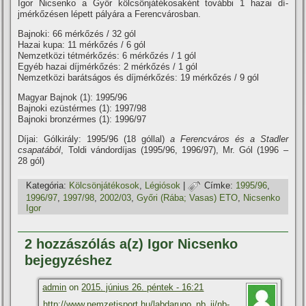
Igor Nicsenko a Győr kölcsönjátékosaként további 1 hazai dí­
jmérkőzésen lépett pályára a Ferencvárosban.
Bajnoki: 66 mérkőzés / 32 gól
Hazai kupa: 11 mérkőzés / 6 gól
Nemzetközi tétmérkőzés: 6 mérkőzés / 1 gól
Egyéb hazai dí­jmérkőzés: 2 mérkőzés / 1 gól
Nemzetközi barátságos és dí­jmérkőzés: 19 mérkőzés / 9 gól
Magyar Bajnok (1): 1995/96
Bajnoki ezüstérmes (1): 1997/98
Bajnoki bronzérmes (1): 1996/97
Dí­jai: Gólkirály: 1995/96 (18 góllal)
a Ferencváros és a Stadler
csapatából
, Toldi vándordí­jas (1995/96, 1996/97), Mr. Gól (1996 –
28 gól)
Kategória:
Kölcsönjátékosok
,
Légiósok
|
Címke:
1995/96
,
1996/97
,
1997/98
,
2002/03
,
Győri (Rába; Vasas) ETO
,
Nicsenko
Igor
2 hozzászólás a(z) Igor Nicsenko
bejegyzéshez
admin
on
2015. június 26. péntek - 16:21
http://www.nemzetisport.hu/labdarugo_nb_ii/nb-