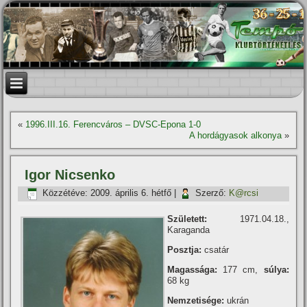
«
1996.III.16. Ferencváros – DVSC-Epona 1-0
A hordágyasok alkonya
»
Igor Nicsenko
Közzétéve:
2009. április 6. hétfő
|
Szerző:
K@rcsi
Született:
1971.04.18.,
Karaganda
Posztja:
csatár
Magassága:
177 cm,
súlya:
68 kg
Nemzetisége:
ukrán