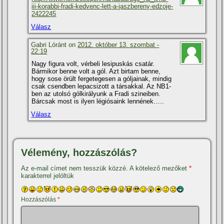
iii-korabbi-fradi-kedvenc-lett-a-jaszbereny-edzoje-
2422245
Válasz
Gabri Lóránt on
2012. október 13. szombat -
22:19
Nagy figura volt, vérbeli lesipuskás csatár.
Bármikor benne volt a gól. Azt birtam benne,
hogy sose örült fergetegesen a góljainak, mindig
csak csendben lepacsizott a társakkal. Az NB1-
ben az utolsó gólkirályunk a Fradi szineiben.
Bárcsak most is ilyen légiósaink lennének…..
Válasz
Vélemény, hozzászólás?
Az e-mail címet nem tesszük közzé.
A kötelező mezőket
*
karakterrel jelöltük
Hozzászólás
*