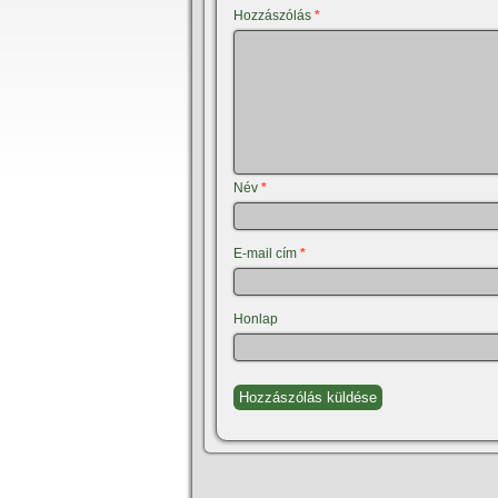
Hozzászólás
*
Név
*
E-mail cím
*
Honlap