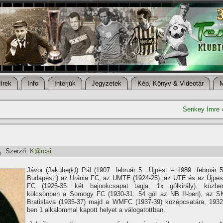
í­rek
Info
Interjúk
Jegyzetek
Kép, Könyv & Videotár
Senkey Imre
Szerző:
K@rcsi
Jávor (Jakube
(k)
) Pál (1907. február 5., Újpest – 1989. február 5
Budapest ) az Uránia FC, az UMTE (1924-25), az UTE és az Újpes
FC (1926-35: két bajnokcsapat tagja, 1x gólkirály), közbe
kölcsönben a Somogy FC (1930-31: 54 gól az NB II-ben), az S
Bratislava (1935-37) majd a WMFC (1937-39) középcsatára, 1932
ben 1 alkalommal kapott helyet a válogatottban.