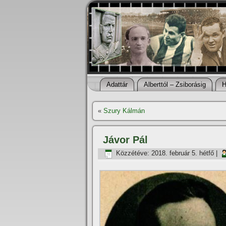
Adattár
Alberttól – Zsiborásig
H
«
Szury Kálmán
Jávor Pál
Közzétéve:
2018. február 5. hétfő
|