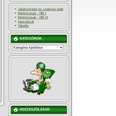
Játékoskeret és szakmai stáb
Mérkőzések - NB I
Mérkőzések - NB III
Igazolások
Tabella
KATEGÓRIÁK
KATEGÓRIÁK
HOZZÁSZÓLÁSOK