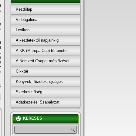
.
t
Kezdőlap
a
Videógaléria
a
i
Lexikon
A kezdetektől napjainkig
t
t
A KK (Mitropa Cup) története
.
s
A Nemzeti Csapat mérkőzései
s
z
Cikktár
a
Könyvek, füzetek, újságok
)
Szerkesztőség
Adatkezelési Szabályzat
KERESÉS