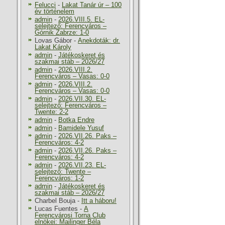
Felucci
-
Lakat Tanár úr – 100
év történelem
admin
-
2026.VIII.5. EL-
selejtező: Ferencváros –
Górnik Zabrze: 1-0
Lovas Gábor
-
Anekdoták: dr.
Lakat Károly
admin
-
Játékoskeret és
szakmai stáb – 2026/27
admin
-
2026.VIII.2.
Ferencváros – Vasas: 0-0
admin
-
2026.VIII.2.
Ferencváros – Vasas: 0-0
admin
-
2026.VII.30. EL-
selejtező: Ferencváros –
Twente: 2-2
admin
-
Botka Endre
admin
-
Bamidele Yusuf
admin
-
2026.VII.26. Paks –
Ferencváros: 4-2
admin
-
2026.VII.26. Paks –
Ferencváros: 4-2
admin
-
2026.VII.23. EL-
selejtező: Twente –
Ferencváros: 1-2
admin
-
Játékoskeret és
szakmai stáb – 2026/27
Charbel Bouja
-
Itt a háboru!
Lucas Fuentes
-
A
Ferencvárosi Torna Club
elnökei: Mailinger Béla