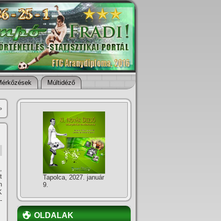
Mérkőzések
Múltidéző
»
,
t
Tapolca, 2027. január
n
9.
K
-
OLDALAK