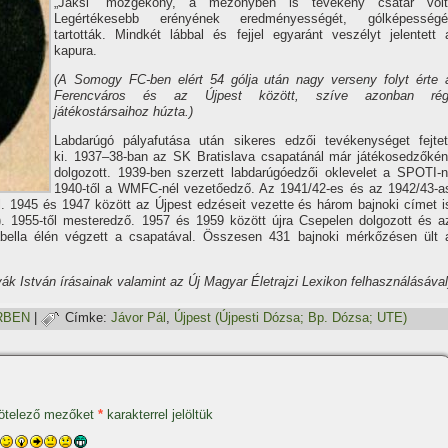
„Jaksi” mozgékony, a mezőnyben is tevékeny csatár volt
Legértékesebb erényének eredményességét, gólképességé
tartották. Mindkét lábbal és fejjel egyaránt veszélyt jelentett 
kapura.
(A Somogy FC-ben elért 54 gólja után nagy verseny folyt érte 
Ferencváros és az Újpest között, szí­ve azonban rég
játékostársaihoz húzta.)
Labdarúgó pályafutása után sikeres edzői tevékenységet fejtet
ki. 1937–38-ban az SK Bratislava csapatánál már játékosedzőkén
dolgozott. 1939-ben szerzett labdarúgóedzői oklevelet a SPOTI-n
1940-től a WMFC-nél vezetőedző. Az 1941/42-es és az 1942/43-a
. 1945 és 1947 között az Újpest edzéseit vezette és három bajnoki cí­met i
). 1955-től mesteredző. 1957 és 1959 között újra Csepelen dolgozott és a
bella élén végzett a csapatával. Összesen 431 bajnoki mérkőzésen ült 
ák István í­rásainak valamint az Új Magyar Életrajzi Lexikon felhasználásával
RBEN
|
Címke:
Jávor Pál
,
Újpest (Újpesti Dózsa; Bp. Dózsa; UTE)
ötelező mezőket
*
karakterrel jelöltük