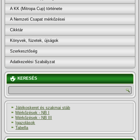
A KK (Mitropa Cup) története
A Nemzeti Csapat mérkőzései
Cikktár
Könyvek, füzetek, újságok
Szerkesztőség
Adatkezelési Szabályzat
KERESÉS
Játékoskeret és szakmai stáb
Mérkőzések - NB I
Mérkőzések - NB III
Igazolások
Tabella