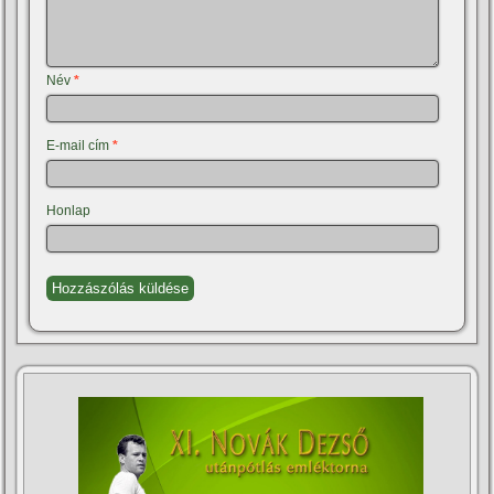
Név
*
E-mail cím
*
Honlap