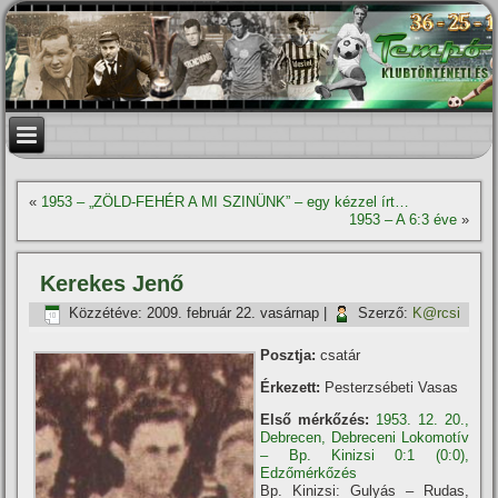
«
1953 – „ZÖLD-FEHÉR A MI SZINÜNK” – egy kézzel í­rt…
1953 – A 6:3 éve
»
Kerekes Jenő
Közzétéve:
2009. február 22. vasárnap
|
Szerző:
K@rcsi
Posztja:
csatár
Érkezett:
Pesterzsébeti Vasas
Első mérkőzés:
1953. 12. 20.,
Debrecen, Debreceni Lokomotív
– Bp. Kinizsi 0:1 (0:0),
Edzőmérkőzés
Bp. Kinizsi: Gulyás – Rudas,