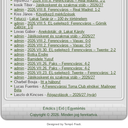
mjozef22
-
2026.VIII.8. Ferencváros – Real Madrid: 1-2
kosik Tibor
-
Játékoskeret és szakmai stáb – 2026/27
admin
-
2026.VIII.8. Ferencváros – Real Madrid: 1-2
Kiss János
-
Következő mérkőzések
Felucci
-
Lakat Tanár úr – 100 év történelem
admin
-
2026.VIII.5. EL-selejtező: Ferencváros – Górnik
Zabrze: 1-0
Lovas Gábor
-
Anekdoták: dr. Lakat Károly
admin
-
Játékoskeret és szakmai stáb – 2026/27
admin
-
2026.VIII.2. Ferencváros – Vasas: 0-0
admin
-
2026.VIII.2. Ferencváros – Vasas: 0-0
admin
-
2026.VII.30. EL-selejtező: Ferencváros – Twente: 2-2
admin
-
Botka Endre
admin
-
Bamidele Yusuf
admin
-
2026.VII.26. Paks – Ferencváros: 4-2
admin
-
2026.VII.26. Paks – Ferencváros: 4-2
admin
-
2026.VII.23. EL-selejtező: Twente – Ferencváros: 1-2
admin
-
Játékoskeret és szakmai stáb – 2026/27
Charbel Bouja
-
Itt a háboru!
Lucas Fuentes
-
A Ferencvárosi Torna Club elnökei: Mailinger
Béla
Laszlo dr.Kincses
-
Átigazolások – 2026/27 (nyár)
Erkölcs
|
Erő
|
Egyetértés
Copyright © 2026. Minden jog fenntartva.
Designed by Tempó Fradi.