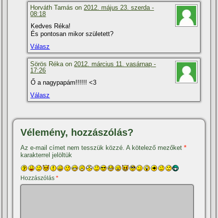
Horváth Tamás on
2012. május 23. szerda -
08:18
Kedves Réka!
És pontosan mikor született?
Válasz
Sörös Réka on
2012. március 11. vasárnap -
17:26
Ő a nagypapám!!!!!! <3
Válasz
Vélemény, hozzászólás?
Az e-mail címet nem tesszük közzé.
A kötelező mezőket
*
karakterrel jelöltük
Hozzászólás
*