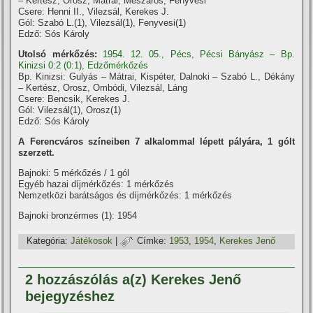
– Kertész, Orosz, Mátrai, Mészáros, Fenyvesi
Csere: Henni II., Vilezsál, Kerekes J.
Gól: Szabó L.(1), Vilezsál(1), Fenyvesi(1)
Edző: Sós Károly
Utolsó mérkőzés:
1954. 12. 05., Pécs, Pécsi Bányász – Bp.
Kinizsi 0:2 (0:1), Edzőmérkőzés
Bp. Kinizsi: Gulyás – Mátrai, Kispéter, Dalnoki – Szabó L., Dékány
– Kertész, Orosz, Ombódi, Vilezsál, Láng
Csere: Bencsik, Kerekes J.
Gól: Vilezsál(1), Orosz(1)
Edző: Sós Károly
A Ferencváros szí­neiben 7 alkalommal lépett pályára, 1 gólt
szerzett.
Bajnoki: 5 mérkőzés / 1 gól
Egyéb hazai dí­jmérkőzés: 1 mérkőzés
Nemzetközi barátságos és dí­jmérkőzés: 1 mérkőzés
Bajnoki bronzérmes (1): 1954
Kategória:
Játékosok
|
Címke:
1953
,
1954
,
Kerekes Jenő
2 hozzászólás a(z) Kerekes Jenő
bejegyzéshez