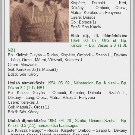
Kispéter, Dalnoki – Kéri,
Dékány – Ombódi, Orosz,
Mátrai, Kerekes J., Fenyvesi
Csere: Borsos
Gól: Borsos(1)
Edző: Sós Károly
Első díj-, ill. tétmérkőzés:
1954. 03. 07., Üllői út, Bp.
Kinizsi – Bp. Vasas 2:0 (1:0),
NB1
Bp. Kinizsi: Gulyás – Rudas, Kispéter, Ombódi – Szabó L., Dékány
– Láng, Orosz, Mátrai, Vilezsál, Kerekes J.
Csere: Mészáros
Gól: Kerekes J.(1), Mátrai(1)
Edző: Sós Károly
Utolsó tétmérkőzés:
1954. 05. 02., Népstadion, Bp. Kinizsi – Bp.
Dózsa 3:2 (1:1), NB1
Bp. Kinizsi: Gulyás – Ombódi, Kispéter, Dalnoki – Szabó L.,
Dékány – Láng, Orosz, Mátrai, Vilezsál, Fenyvesi
Csere: Kerekes J.
Gól: Mátrai(2), Orosz(1)
Edző: Sós Károly
Utolsó díjmérkőzés:
1954. 06. 26., Szófia, Dinamo Szófia – Bp.
Kinizsi 3:3 (2:1), nemzetközi barátságos
Bp. Kinizsi: Faragó* – Rudas, Kispéter, Ombódi – Szabó L., Dékány