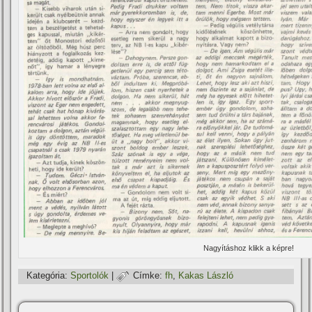
Nagyí­táshoz klikk a képre!
Kategória:
Sportolók
|
Címke:
fh
,
Kakas László