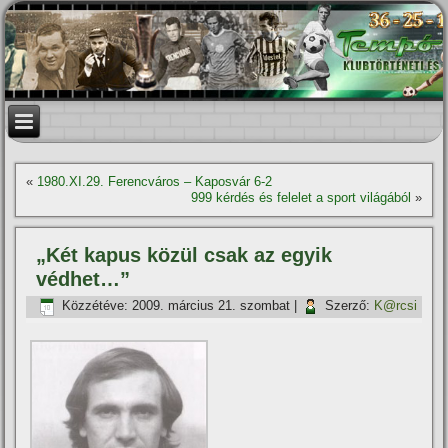
«
1980.XI.29. Ferencváros – Kaposvár 6-2
999 kérdés és felelet a sport világából
»
„Két kapus közül csak az egyik
védhet…”
Közzétéve:
2009. március 21. szombat
|
Szerző:
K@rcsi