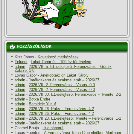
HOZZÁSZÓLÁSOK
Kiss János
-
Következő mérkőzések
Felucci
-
Lakat Tanár úr – 100 év történelem
admin
-
2026.VIII.5. EL-selejtező: Ferencváros – Górnik
Zabrze: 1-0
Lovas Gábor
-
Anekdoták: dr. Lakat Károly
admin
-
Játékoskeret és szakmai stáb – 2026/27
admin
-
2026.VIII.2. Ferencváros – Vasas: 0-0
admin
-
2026.VIII.2. Ferencváros – Vasas: 0-0
admin
-
2026.VII.30. EL-selejtező: Ferencváros – Twente: 2-2
admin
-
Botka Endre
admin
-
Bamidele Yusuf
admin
-
2026.VII.26. Paks – Ferencváros: 4-2
admin
-
2026.VII.26. Paks – Ferencváros: 4-2
admin
-
2026.VII.23. EL-selejtező: Twente – Ferencváros: 1-2
admin
-
Játékoskeret és szakmai stáb – 2026/27
Charbel Bouja
-
Itt a háboru!
Lucas Fuentes
-
A Ferencvárosi Torna Club elnökei: Mailinger