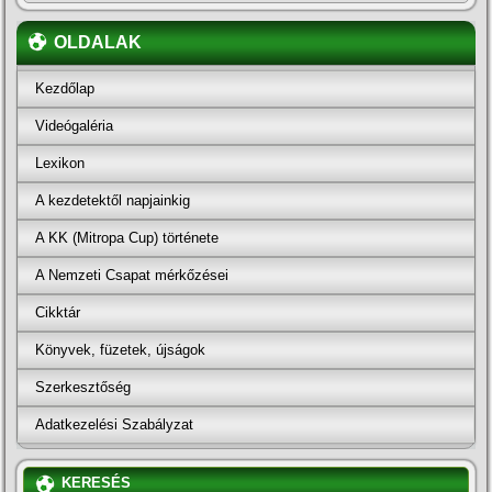
OLDALAK
Kezdőlap
Videógaléria
Lexikon
A kezdetektől napjainkig
A KK (Mitropa Cup) története
A Nemzeti Csapat mérkőzései
Cikktár
Könyvek, füzetek, újságok
Szerkesztőség
Adatkezelési Szabályzat
KERESÉS