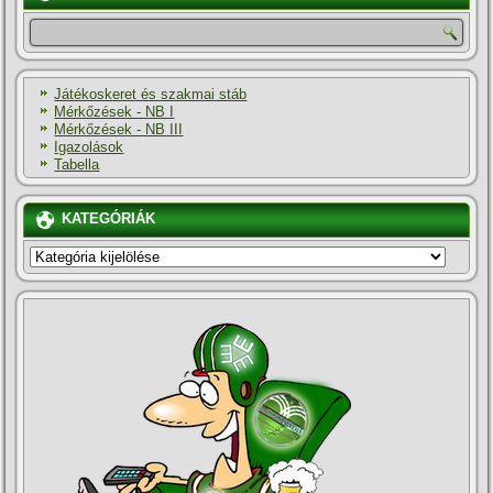
Játékoskeret és szakmai stáb
Mérkőzések - NB I
Mérkőzések - NB III
Igazolások
Tabella
KATEGÓRIÁK
KATEGÓRIÁK