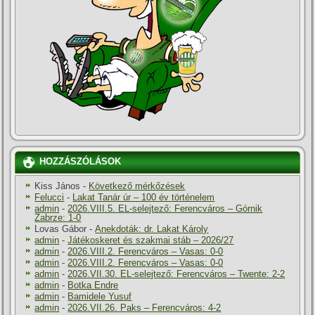
HOZZÁSZÓLÁSOK
Kiss János
-
Következő mérkőzések
Felucci
-
Lakat Tanár úr – 100 év történelem
admin
-
2026.VIII.5. EL-selejtező: Ferencváros – Górnik
Zabrze: 1-0
Lovas Gábor
-
Anekdoták: dr. Lakat Károly
admin
-
Játékoskeret és szakmai stáb – 2026/27
admin
-
2026.VIII.2. Ferencváros – Vasas: 0-0
admin
-
2026.VIII.2. Ferencváros – Vasas: 0-0
admin
-
2026.VII.30. EL-selejtező: Ferencváros – Twente: 2-2
admin
-
Botka Endre
admin
-
Bamidele Yusuf
admin
-
2026.VII.26. Paks – Ferencváros: 4-2