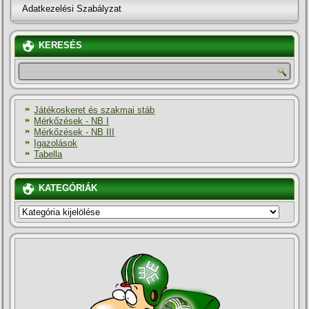
Adatkezelési Szabályzat
KERESÉS
Játékoskeret és szakmai stáb
Mérkőzések - NB I
Mérkőzések - NB III
Igazolások
Tabella
KATEGÓRIÁK
KATEGÓRIÁK