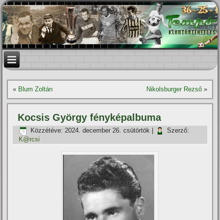
«
Blum Zoltán
Nikolsburger Rezső
»
Kocsis György fényképalbuma
Közzétéve:
2024. december 26. csütörtök
|
Szerző:
K@rcsi