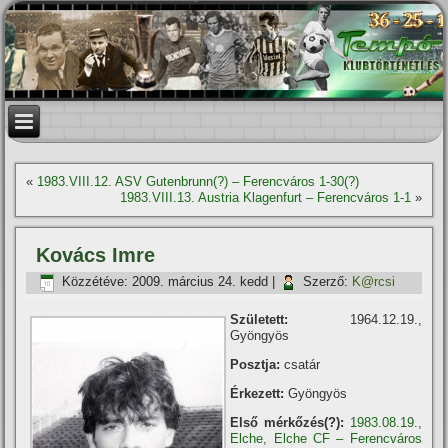
«
1983.VIII.12. ASV Gutenbrunn(?) – Ferencváros 1-30(?)
1983.VIII.13. Austria Klagenfurt – Ferencváros 1-1
»
Kovács Imre
Közzétéve:
2009. március 24. kedd
|
Szerző:
K@rcsi
Született:
1964.12.19.,
Gyöngyös
Posztja:
csatár
Érkezett:
Gyöngyös
Első mérkőzés(?):
1983.08.19.,
Elche, Elche CF – Ferencváros