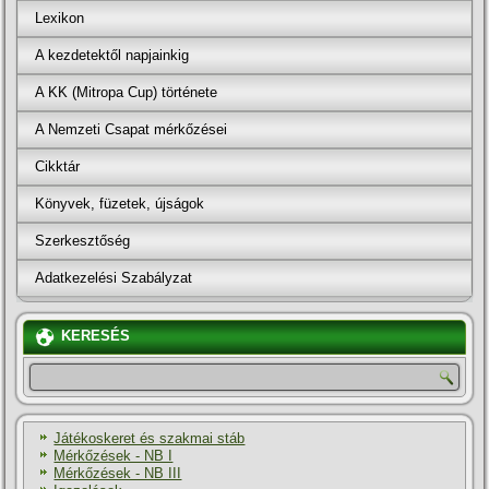
Lexikon
A kezdetektől napjainkig
A KK (Mitropa Cup) története
A Nemzeti Csapat mérkőzései
Cikktár
Könyvek, füzetek, újságok
Szerkesztőség
Adatkezelési Szabályzat
KERESÉS
Játékoskeret és szakmai stáb
Mérkőzések - NB I
Mérkőzések - NB III