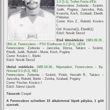
1-2 (1-1), Trofeo Festa d’Elx
Ferencváros: Zsiborás – Szántó,
Judik, Pogány, Jancsika, Rab,
Kvaszta, Koch, Szabadi, Ebedli,
Pölöskei
Csere: Kiss Z., Rubold, Kovács
I.
Gól: Kvaszta(1), Ebedli(1)
Edző: Novák Dezső
Első tétmérkőzés:
1983.09.28.,
Üllői út, Ferencváros – PSV Eindhoven 0-2 (0-1), UEFA
Ferencváros: Zsiborás – Jancsika, Dózsa, Takács – Szántó,
Ebedli, Judik, Rubold – Murai, Koch, Pogány
Csere: Kovács I., Bánki
Edző: Novák Dezső
Utolsó mérkőzés:
1985.04.06., Népstadion, Ferencváros – Bp.
Honvéd 0-3 (0-1), NB1
Ferencváros: Zsiborás – Szántó, Pintér, Horváth R., Takács –
Jancsika, Rubold, Bánki – Zsinka, Szabadi, Pogány
Csere: Fischer, Kovács I.
Edző: Sárosi László
Távozott:
Csepel
A Ferencváros szí­neiben 15 alkalommal lépett pályára, 1 gólt
szerzett.