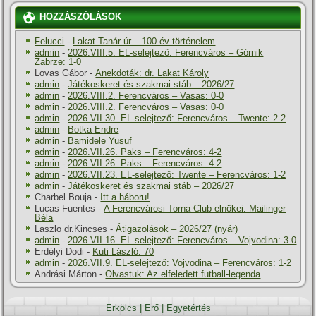
HOZZÁSZÓLÁSOK
Felucci
-
Lakat Tanár úr – 100 év történelem
admin
-
2026.VIII.5. EL-selejtező: Ferencváros – Górnik
Zabrze: 1-0
Lovas Gábor
-
Anekdoták: dr. Lakat Károly
admin
-
Játékoskeret és szakmai stáb – 2026/27
admin
-
2026.VIII.2. Ferencváros – Vasas: 0-0
admin
-
2026.VIII.2. Ferencváros – Vasas: 0-0
admin
-
2026.VII.30. EL-selejtező: Ferencváros – Twente: 2-2
admin
-
Botka Endre
admin
-
Bamidele Yusuf
admin
-
2026.VII.26. Paks – Ferencváros: 4-2
admin
-
2026.VII.26. Paks – Ferencváros: 4-2
admin
-
2026.VII.23. EL-selejtező: Twente – Ferencváros: 1-2
admin
-
Játékoskeret és szakmai stáb – 2026/27
Charbel Bouja
-
Itt a háboru!
Lucas Fuentes
-
A Ferencvárosi Torna Club elnökei: Mailinger
Béla
Laszlo dr.Kincses
-
Átigazolások – 2026/27 (nyár)
admin
-
2026.VII.16. EL-selejtező: Ferencváros – Vojvodina: 3-0
Erdélyi Dodi
-
Kuti László: 70
admin
-
2026.VII.9. EL-selejtező: Vojvodina – Ferencváros: 1-2
Andrási Márton
-
Olvastuk: Az elfeledett futball-legenda
Erkölcs
|
Erő
|
Egyetértés