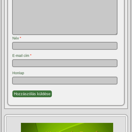
Név
*
E-mail cím
*
Honlap