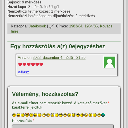
Bajnoki: 9 mérkőzés
Hazai kupa: 3 mérkőzés / 1 gól
Nemzetközi tétmérkőzés: 1 mérkőzés
Nemzetközi barátságos és dí­jmérkőzés: 2 mérkőzés
Kategória:
Játékosok
|
Címke:
1983/84
,
1984/85
,
Kovács
Imre
Egy hozzászólás a(z) 0ejegyzéshez
Anna on
2023. december 4. hétfő - 21:59
Válasz
Vélemény, hozzászólás?
Az e-mail címet nem tesszük közzé.
A kötelező mezőket
*
karakterrel jelöltük
Hozzászólás
*