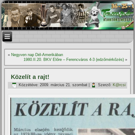
«
Negyven nap Dél-Amerikában
1980.II.20. BKV Előre – Ferencváros 4-3 (edzőmérkőzés)
»
Közelí­t a rajt!
Közzétéve:
2009. március 21. szombat
|
Szerző:
K@rcsi