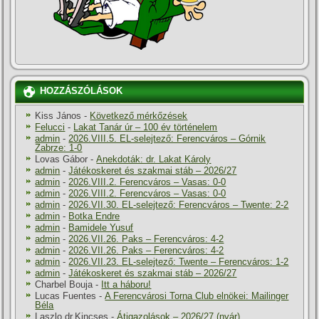
HOZZÁSZÓLÁSOK
Kiss János
-
Következő mérkőzések
Felucci
-
Lakat Tanár úr – 100 év történelem
admin
-
2026.VIII.5. EL-selejtező: Ferencváros – Górnik
Zabrze: 1-0
Lovas Gábor
-
Anekdoták: dr. Lakat Károly
admin
-
Játékoskeret és szakmai stáb – 2026/27
admin
-
2026.VIII.2. Ferencváros – Vasas: 0-0
admin
-
2026.VIII.2. Ferencváros – Vasas: 0-0
admin
-
2026.VII.30. EL-selejtező: Ferencváros – Twente: 2-2
admin
-
Botka Endre
admin
-
Bamidele Yusuf
admin
-
2026.VII.26. Paks – Ferencváros: 4-2
admin
-
2026.VII.26. Paks – Ferencváros: 4-2
admin
-
2026.VII.23. EL-selejtező: Twente – Ferencváros: 1-2
admin
-
Játékoskeret és szakmai stáb – 2026/27
Charbel Bouja
-
Itt a háboru!
Lucas Fuentes
-
A Ferencvárosi Torna Club elnökei: Mailinger
Béla
Laszlo dr.Kincses
-
Átigazolások – 2026/27 (nyár)