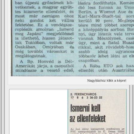
Nagyí­táshoz klikk a képre!