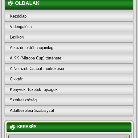
OLDALAK
Kezdőlap
Videógaléria
Lexikon
A kezdetektől napjainkig
A KK (Mitropa Cup) története
A Nemzeti Csapat mérkőzései
Cikktár
Könyvek, füzetek, újságok
Szerkesztőség
Adatkezelési Szabályzat
KERESÉS