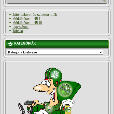
Játékoskeret és szakmai stáb
Mérkőzések - NB I
Mérkőzések - NB III
Igazolások
Tabella
KATEGÓRIÁK
KATEGÓRIÁK