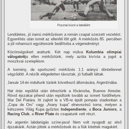
Pusztai küzd a labdáért
Lendületes, jó iramú mérkőzésen a román csapat szerzett vezetést.
Egyenlí­tés után ismét az ellenfél lőtt gólt. A mérkőzés 85. percében
a jól rohamozó együttesünk beállí­totta a végeredményt.
Közönségsikert arattunk. Két nap múlva
Kolumbia olimpiai
válogatott
ja ellen mérkőztünk, mely azóta kiví­vta a jogot a
moszkvai szereplésre.
A kemény, de sportszerű mérkőzés 1:1 arányú döntetlennel
végződött. A nézők elégedetten távoztak, jó futballt láttak.
Január 14-én indultunk túránk következő állomására, Argentí­nába.
Hat órás repülőút után érkeztünk a fővárosba, Buenos Airesbe.
Rövid éjszakai pihenő után repültünk tovább az ismert fürdőhelyre.
Mar Del Piatára. Itt zajlott le a VB-re épült pompás stadionban a
„Copa de Oro” vagy „Arany kupa” elnevezésű torna, melyen a
kétszeres Világ Kupa győztes
Independiente
, a
Boca Juniors
, a
Racing Club
, a
River Plate
és csapatunk vett részt.
Az argentin labdarúgás szí­ne-java! Nem volt nyugodt az első
éjszakánk. Aztán jöttek a mérkőzések és a fiúk kitettek magukért.