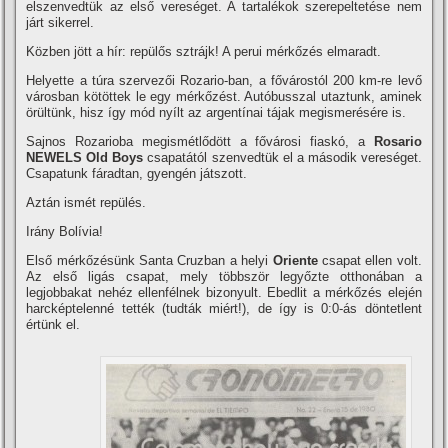
elszenvedtük az első vereséget. A tartalékok szerepeltetése nem
járt sikerrel.
Közben jött a hí­r: repülős sztrájk! A perui mérkőzés elmaradt.
Helyette a túra szervezői Rozario-ban, a fővárostól 200 km-re levő
városban kötöttek le egy mérkőzést. Autóbusszal utaztunk, aminek
örültünk, hisz í­gy mód nyí­lt az argentí­nai tájak megismerésére is.
Sajnos Rozarioba megismétlődött a fővárosi fiaskó, a
Rosario
NEWELS Old Boys
csapatától szenvedtük el a második vereséget.
Csapatunk fáradtan, gyengén játszott.
Aztán ismét repülés.
Irány Bolí­via!
Első mérkőzésünk Santa Cruzban a helyi
Oriente
csapat ellen volt.
Az első ligás csapat, mely többször legyőzte otthonában a
legjobbakat nehéz ellenfélnek bizonyult. Ebedlit a mérkőzés elején
harcképtelenné tették (tudták miért!), de í­gy is 0:0-ás döntetlent
értünk el.