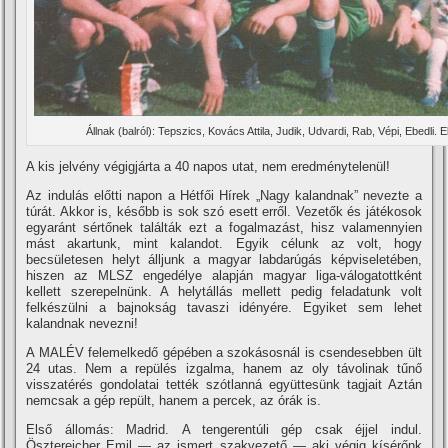
Állnak (balról): Tepszics, Kovács Attila, Judik, Udvardi, Rab, Vépi, Ebedli. E
A kis jelvény végigjárta a 40 napos utat, nem eredménytelenül!
Az indulás előtti napon a Hétfői Hí­rek „Nagy kalandnak” nevezte a
túrát. Akkor is, később is sok szó esett erről. Vezetők és játékosok
egyaránt sértőnek találták ezt a fogalmazást, hisz valamennyien
mást akartunk, mint kalandot. Egyik célunk az volt, hogy
becsületesen helyt álljunk a magyar labdarúgás képviseletében,
hiszen az MLSZ engedélye alapján magyar liga-válogatottként
kellett szerepelnünk. A helytállás mellett pedig feladatunk volt
felkészülni a bajnokság tavaszi idényére. Egyiket sem lehet
kalandnak nevezni!
A MALÉV felemelkedő gépében a szokásosnál is csendesebben ült
24 utas. Nem a repülés izgalma, hanem az oly távolinak tűnő
visszatérés gondolatai tették szótlanná együttesünk tagjait Aztán
nemcsak a gép repült, hanem a percek, az órák is.
Első állomás: Madrid. A tengerentúli gép csak éjjel indul.
Ösztereicher Emil — az ismert szakvezető — aki végig kí­sérőnk