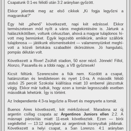
Csapatunk 0:1-es félidő után 3:2 arányban győzött.
Ekkor jelentek meg az első cikkek „Ki fogja legyőzni a
magyarokat?”
Egy hét „pihenő” következett, napi két edzéssel. Ekkor
természetesen mód nyí­lt a város megtekintésére is. Jártunk a
halászkikötőben, voltunk cirkuszban, ahová a magyar tulajdonos hí­
vott meg bennünket. Egyik legszebb emlékünk, amikor szállónk
tulajdonosa — játékunk elismeréseként — valamennyiünket meghí­
vott a közeli birtokára szabadtéri ökörsütésre. Jó hangulatú,
pompás délután volt.
Következett a River! Zsúfolt stadion, 50 ezer néző. Jönnek! Fillol,
Alonzo, Pasarella és a többi nagy, a VB győztesek!
Kicsit féltünk. Szerencsére a fiúk nem. Küzdött a csapat,
határozottan és lendületesen és nyert 1:0-ra. A második félidő
utolsó 25 percét Szokolai kiállí­tása miatt 10 emberrel játszottuk
végig. Ekkor már tudtuk, hogy ezen a tornán legrosszabb esetben
másodikak lehetünk. Így is történt.
Az Independiente 4:3-ra legyőzte a Rivert és megnyerte a tornát.
Buenos Aires következett, két mérkőzéssel. Maradona az új
argentin csillag csapata az
Argentinos Juniors ellen
2:2. A
másnapi párosí­tás miatt 11-esek következtek. Ezen — bí­rói
segédlettel — 13:12 arányban az argentinok bizonyultak jobbnak.
Következett a helyi csapat, a San Lorenzo. 4:1 arányban