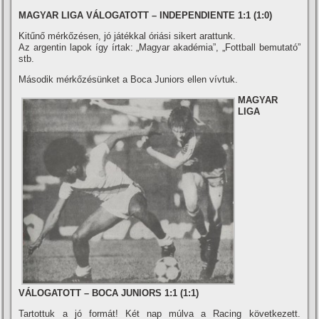
MAGYAR LIGA VÁLOGATOTT – INDEPENDIENTE 1:1 (1:0)
Kitűnő mérkőzésen, jó játékkal óriási sikert arattunk.
Az argentin lapok í­gy í­rtak: „Magyar akadémia”, „Fottball bemutató”
stb.
Második mérkőzésünket a Boca Juniors ellen ví­vtuk.
MAGYAR
LIGA
VÁLOGATOTT – BOCA JUNIORS 1:1 (1:1)
Tartottuk a jó formát! Két nap múlva a Racing következett.