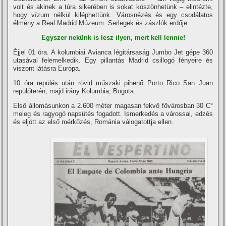
volt és akinek a túra sikerében is sokat köszönhetünk – elintézte,
hogy ví­zum nélkül kiléphettünk. Városnézés és egy csodálatos
élmény a Real Madrid Múzeum. Serlegek és zászlók erdője.
Egyszer nekünk is lesz ilyen, mert kell lennie!
Éjjel 01 óra. A kolumbiai Avianca légitársaság Jumbo Jet gépe 360
utasával felemelkedik. Egy pillantás Madrid csillogó fényeire és
viszont látásra Európa.
10 óra repülés után rövid műszaki pihenő Porto Rico San Juan
repülőterén, majd irány Kolumbia, Bogota.
Első állomásunkon a 2.600 méter magasan fekvő fővárosban 30 C°
meleg és ragyogó napsütés fogadott. Ismerkedés a várossal, edzés
és eljött az első mérkőzés, Románia válogatottja ellen.