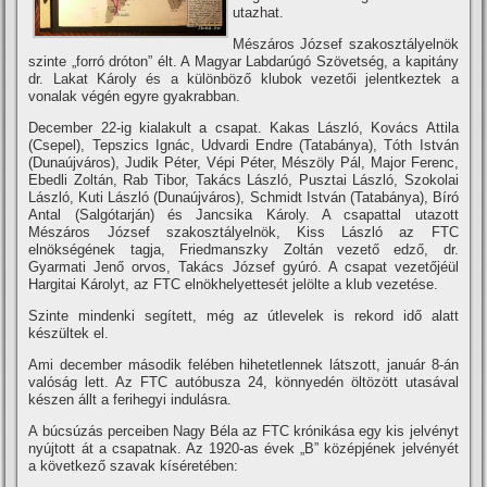
utazhat.
Mészáros József szakosztályelnök
szinte „forró dróton” élt. A Magyar Labdarúgó Szövetség, a kapitány
dr. Lakat Károly és a különböző klubok vezetői jelentkeztek a
vonalak végén egyre gyakrabban.
December 22-ig kialakult a csapat. Kakas László, Kovács Attila
(Csepel), Tepszics Ignác, Udvardi Endre (Tatabánya), Tóth István
(Dunaújváros), Judik Péter, Vépi Péter, Mészöly Pál, Major Ferenc,
Ebedli Zoltán, Rab Tibor, Takács László, Pusztai László, Szokolai
László, Kuti László (Dunaújváros), Schmidt István (Tatabánya), Bí­ró
Antal (Salgótarján) és Jancsika Károly. A csapattal utazott
Mészáros József szakosztályelnök, Kiss László az FTC
elnökségének tagja, Friedmanszky Zoltán vezető edző, dr.
Gyarmati Jenő orvos, Takács József gyúró. A csapat vezetőjéül
Hargitai Károlyt, az FTC elnökhelyettesét jelölte a klub vezetése.
Szinte mindenki segí­tett, még az útlevelek is rekord idő alatt
készültek el.
Ami december második felében hihetetlennek látszott, január 8-án
valóság lett. Az FTC autóbusza 24, könnyedén öltözött utasával
készen állt a ferihegyi indulásra.
A búcsúzás perceiben Nagy Béla az FTC krónikása egy kis jelvényt
nyújtott át a csapatnak. Az 1920-as évek „B” középjének jelvényét
a következő szavak kí­séretében: