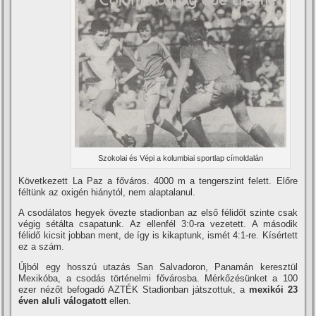
Szokolai és Vépi a kolumbiai sportlap cí­moldalán
Következett La Paz a főváros. 4000 m a tengerszint felett. Előre
féltünk az oxigén hiánytól, nem alaptalanul.
A csodálatos hegyek övezte stadionban az első félidőt szinte csak
végig sétálta csapatunk. Az ellenfél 3:0-ra vezetett. A második
félidő kicsit jobban ment, de í­gy is kikaptunk, ismét 4:1-re. Kí­sértett
ez a szám.
Újból egy hosszú utazás San Salvadoron, Panamán keresztül
Mexikóba, a csodás történelmi fővárosba. Mérkőzésünket a 100
ezer nézőt befogadó AZTÉK Stadionban játszottuk, a
mexikói 23
éven aluli válogatott
ellen.