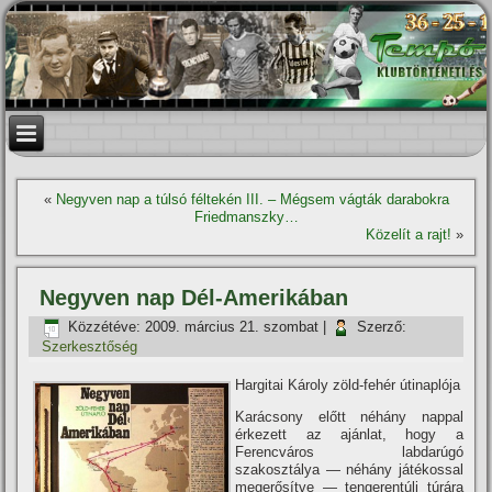
«
Negyven nap a túlsó féltekén III. – Mégsem vágták darabokra
Friedmanszky…
Közelí­t a rajt!
»
Negyven nap Dél-Amerikában
Közzétéve:
2009. március 21. szombat
|
Szerző:
Szerkesztőség
Hargitai Károly zöld-fehér útinaplója
Karácsony előtt néhány nappal
érkezett az ajánlat, hogy a
Ferencváros labdarúgó
szakosztálya — néhány játékossal
megerősí­tve — tengerentúli túrára