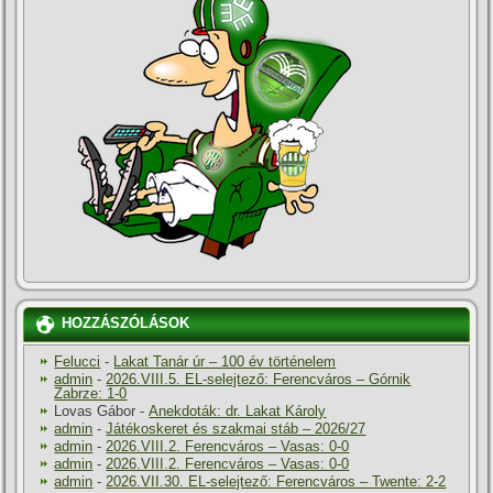
HOZZÁSZÓLÁSOK
Felucci
-
Lakat Tanár úr – 100 év történelem
admin
-
2026.VIII.5. EL-selejtező: Ferencváros – Górnik
Zabrze: 1-0
Lovas Gábor
-
Anekdoták: dr. Lakat Károly
admin
-
Játékoskeret és szakmai stáb – 2026/27
admin
-
2026.VIII.2. Ferencváros – Vasas: 0-0
admin
-
2026.VIII.2. Ferencváros – Vasas: 0-0
admin
-
2026.VII.30. EL-selejtező: Ferencváros – Twente: 2-2