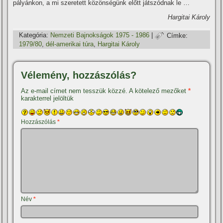
pályánkon, a mi szeretett közönségünk előtt játszódnak le …
Hargitai Károly
Kategória:
Nemzeti Bajnokságok 1975 - 1986
|
Címke:
1979/80
,
dél-amerikai túra
,
Hargitai Károly
Vélemény, hozzászólás?
Az e-mail címet nem tesszük közzé.
A kötelező mezőket
*
karakterrel jelöltük
Hozzászólás
*
Név
*