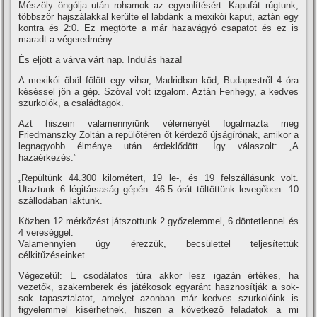
Mészöly öngólja után rohamok az egyenlí­tésért. Kapufát rúgtunk,
többször hajszálakkal kerülte el labdánk a mexikói kaput, aztán egy
kontra és 2:0. Ez megtörte a már hazavágyó csapatot és ez is
maradt a végeredmény.
És eljött a várva várt nap. Indulás haza!
A mexikói öböl fölött egy vihar, Madridban köd, Budapestről 4 óra
késéssel jön a gép. Szóval volt izgalom. Aztán Ferihegy, a kedves
szurkolók, a családtagok.
Azt hiszem valamennyiünk véleményét fogalmazta meg
Friedmanszky Zoltán a repülőtéren őt kérdező újságí­rónak, amikor a
legnagyobb élménye után érdeklődött. Így válaszolt: „A
hazaérkezés.”
„Repültünk 44.300 kilométert, 19 le-, és 19 felszállásunk volt.
Utaztunk 6 légitársaság gépén. 46.5 órát töltöttünk levegőben. 10
szállodában laktunk.
Közben 12 mérkőzést játszottunk 2 győzelemmel, 6 döntetlennel és
4 vereséggel.
Valamennyien úgy érezzük, becsülettel teljesí­tettük
célkitűzéseinket.
Végezetül: E csodálatos túra akkor lesz igazán értékes, ha
vezetők, szakemberek és játékosok egyaránt hasznosí­tják a sok-
sok tapasztalatot, amelyet azonban már kedves szurkolóink is
figyelemmel kí­sérhetnek, hiszen a következő feladatok a mi