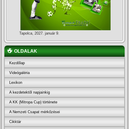
Tapolca, 2027. január 9.
OLDALAK
Kezdőlap
Videógaléria
Lexikon
A kezdetektől napjainkig
A KK (Mitropa Cup) története
A Nemzeti Csapat mérkőzései
Cikktár