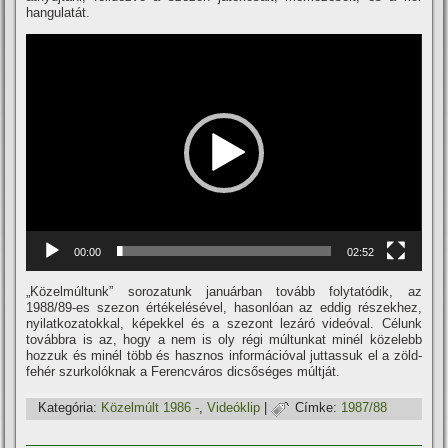
hangulatát.
Videólejátszó
00:00
02:52
„Közelmúltunk” sorozatunk januárban tovább folytatódik, az
1988/89-es szezon értékelésével, hasonlóan az eddig részekhez,
nyilatkozatokkal, képekkel és a szezont lezáró videóval. Célunk
továbbra is az, hogy a nem is oly régi múltunkat minél közelebb
hozzuk és minél több és hasznos információval juttassuk el a zöld-
fehér szurkolóknak a Ferencváros dicsőséges múltját.
Kategória:
Közelmúlt 1986 -
,
Videóklip
|
Címke:
1987/88