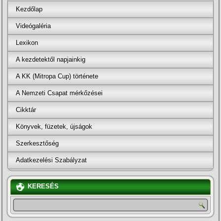
Kezdőlap
Videógaléria
Lexikon
A kezdetektől napjainkig
A KK (Mitropa Cup) története
A Nemzeti Csapat mérkőzései
Cikktár
Könyvek, füzetek, újságok
Szerkesztőség
Adatkezelési Szabályzat
KERESÉS