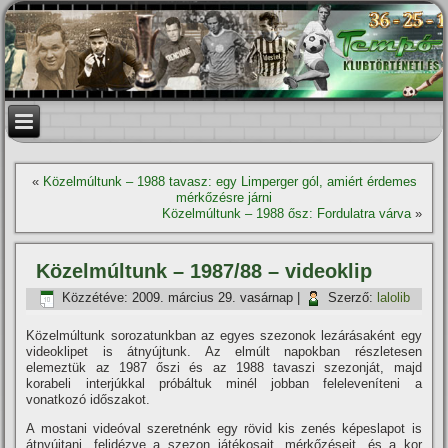
«
Közelmúltunk – 1988 tavasz: egy Limperger gól, amiért érdemes
mérkőzésre járni
Közelmúltunk – 1988 ősz: Fordulatra várva
»
Közelmúltunk – 1987/88 – videoklip
Közzétéve:
2009. március 29. vasárnap
|
Szerző:
lalolib
Közelmúltunk sorozatunkban az egyes szezonok lezárásaként egy
videoklipet is átnyújtunk. Az elmúlt napokban részletesen
elemeztük az 1987 őszi és az 1988 tavaszi szezonját, majd
korabeli interjúkkal próbáltuk minél jobban felelevení­teni a
vonatkozó időszakot.
A mostani videóval szeretnénk egy rövid kis zenés képeslapot is
átnyújtani, felidézve a szezon játékosait, mérkőzéseit, és a kor