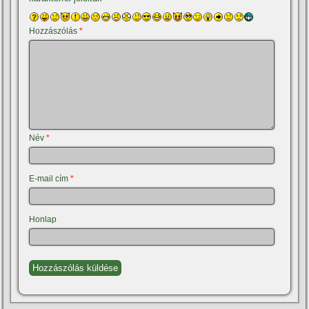
Hozzászólás
*
Név
*
E-mail cím
*
Honlap