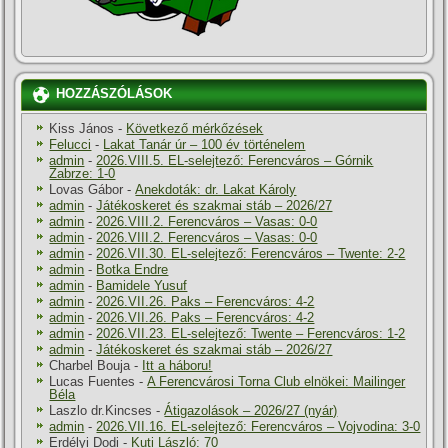
HOZZÁSZÓLÁSOK
Kiss János
-
Következő mérkőzések
Felucci
-
Lakat Tanár úr – 100 év történelem
admin
-
2026.VIII.5. EL-selejtező: Ferencváros – Górnik
Zabrze: 1-0
Lovas Gábor
-
Anekdoták: dr. Lakat Károly
admin
-
Játékoskeret és szakmai stáb – 2026/27
admin
-
2026.VIII.2. Ferencváros – Vasas: 0-0
admin
-
2026.VIII.2. Ferencváros – Vasas: 0-0
admin
-
2026.VII.30. EL-selejtező: Ferencváros – Twente: 2-2
admin
-
Botka Endre
admin
-
Bamidele Yusuf
admin
-
2026.VII.26. Paks – Ferencváros: 4-2
admin
-
2026.VII.26. Paks – Ferencváros: 4-2
admin
-
2026.VII.23. EL-selejtező: Twente – Ferencváros: 1-2
admin
-
Játékoskeret és szakmai stáb – 2026/27
Charbel Bouja
-
Itt a háboru!
Lucas Fuentes
-
A Ferencvárosi Torna Club elnökei: Mailinger
Béla
Laszlo dr.Kincses
-
Átigazolások – 2026/27 (nyár)
admin
-
2026.VII.16. EL-selejtező: Ferencváros – Vojvodina: 3-0
Erdélyi Dodi
-
Kuti László: 70