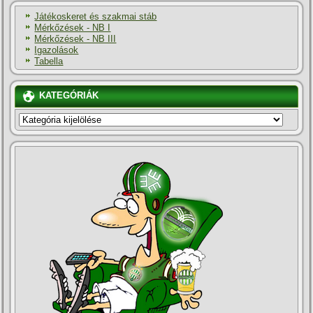
Játékoskeret és szakmai stáb
Mérkőzések - NB I
Mérkőzések - NB III
Igazolások
Tabella
KATEGÓRIÁK
KATEGÓRIÁK