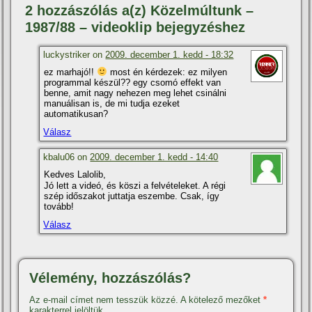
2 hozzászólás a(z) Közelmúltunk –
1987/88 – videoklip bejegyzéshez
luckystriker on
2009. december 1. kedd - 18:32
ez marhajó!!
most én kérdezek: ez milyen
programmal készül?? egy csomó effekt van
benne, amit nagy nehezen meg lehet csinálni
manuálisan is, de mi tudja ezeket
automatikusan?
Válasz
kbalu06 on
2009. december 1. kedd - 14:40
Kedves Lalolib,
Jó lett a videó, és köszi a felvételeket. A régi
szép időszakot juttatja eszembe. Csak, í­gy
tovább!
Válasz
Vélemény, hozzászólás?
Az e-mail címet nem tesszük közzé.
A kötelező mezőket
*
karakterrel jelöltük