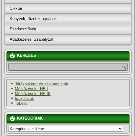
Cikktár
Könyvek, füzetek, újságok
Szerkesztőség
Adatkezelési Szabályzat
KERESÉS
Játékoskeret és szakmai stáb
Mérkőzések - NB I
Mérkőzések - NB III
Igazolások
Tabella
KATEGÓRIÁK
KATEGÓRIÁK