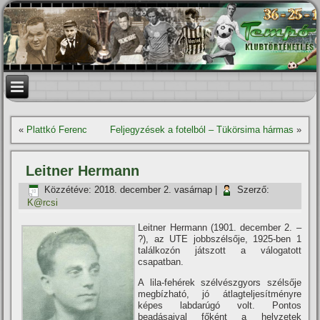
«
Plattkó Ferenc
Feljegyzések a fotelból – Tükörsima hármas
»
Leitner Hermann
Közzétéve:
2018. december 2. vasárnap
|
Szerző:
K@rcsi
Leitner Hermann (1901. december 2. –
?), az UTE jobbszélsője, 1925-ben 1
találkozón játszott a válogatott
csapatban.
A lila-fehérek szélvészgyors szélsője
megbí­zható, jó átlagteljesí­tményre
képes labdarúgó volt. Pontos
beadásaival főként a helyzetek