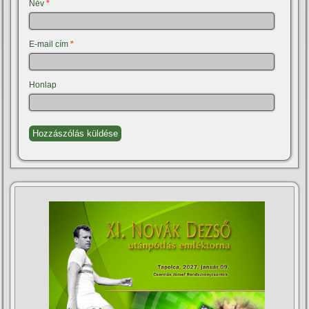
Név
*
E-mail cím
*
Honlap