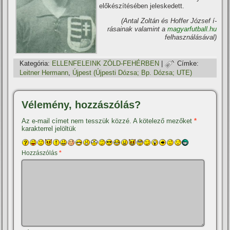
előkészí­tésében jeleskedett.
(Antal Zoltán és Hoffer József í­
rásainak valamint a
magyarfutball.hu
felhasználásával)
Kategória:
ELLENFELEINK ZÖLD-FEHÉRBEN
|
Címke:
Leitner Hermann
,
Újpest (Újpesti Dózsa; Bp. Dózsa; UTE)
Vélemény, hozzászólás?
Az e-mail címet nem tesszük közzé.
A kötelező mezőket
*
karakterrel jelöltük
Hozzászólás
*