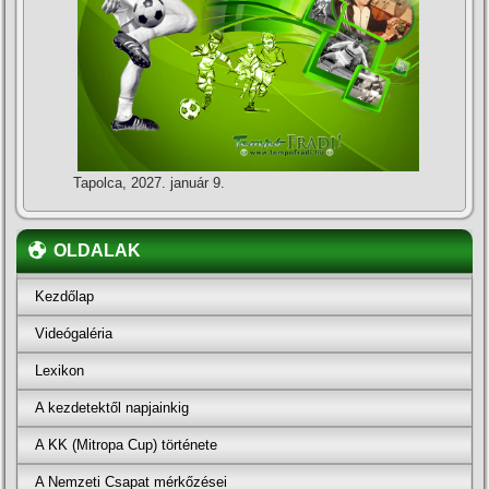
Tapolca, 2027. január 9.
OLDALAK
Kezdőlap
Videógaléria
Lexikon
A kezdetektől napjainkig
A KK (Mitropa Cup) története
A Nemzeti Csapat mérkőzései