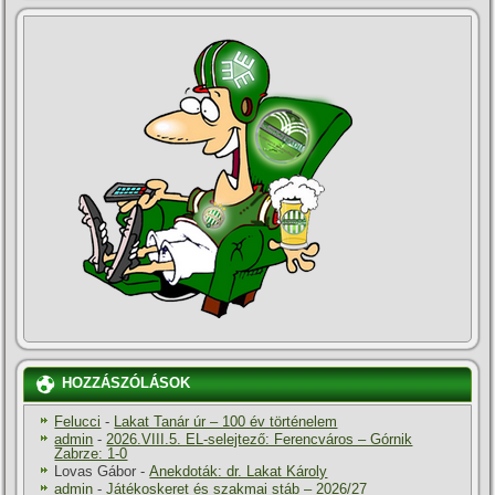
HOZZÁSZÓLÁSOK
Felucci
-
Lakat Tanár úr – 100 év történelem
admin
-
2026.VIII.5. EL-selejtező: Ferencváros – Górnik
Zabrze: 1-0
Lovas Gábor
-
Anekdoták: dr. Lakat Károly
admin
-
Játékoskeret és szakmai stáb – 2026/27