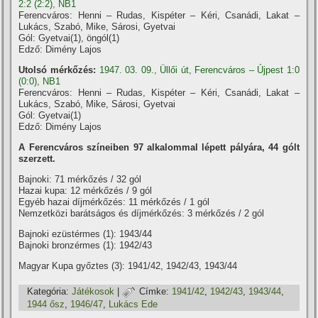
2:2 (2:2), NB1
Ferencváros: Henni – Rudas, Kispéter – Kéri, Csanádi, Lakat –
Lukács, Szabó, Mike, Sárosi, Gyetvai
Gól: Gyetvai(1), öngól(1)
Edző: Dimény Lajos
Utolsó mérkőzés:
1947. 03. 09., Üllői út, Ferencváros – Újpest 1:0
(0:0), NB1
Ferencváros: Henni – Rudas, Kispéter – Kéri, Csanádi, Lakat –
Lukács, Szabó, Mike, Sárosi, Gyetvai
Gól: Gyetvai(1)
Edző: Dimény Lajos
A Ferencváros szí­neiben 97 alkalommal lépett pályára, 44 gólt
szerzett.
Bajnoki: 71 mérkőzés / 32 gól
Hazai kupa: 12 mérkőzés / 9 gól
Egyéb hazai dí­jmérkőzés: 11 mérkőzés / 1 gól
Nemzetközi barátságos és dí­jmérkőzés: 3 mérkőzés / 2 gól
Bajnoki ezüstérmes (1): 1943/44
Bajnoki bronzérmes (1): 1942/43
Magyar Kupa győztes (3): 1941/42, 1942/43, 1943/44
Kategória:
Játékosok
|
Címke:
1941/42
,
1942/43
,
1943/44
,
1944 ősz
,
1946/47
,
Lukács Ede