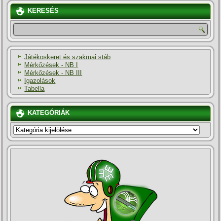
KERESÉS
Játékoskeret és szakmai stáb
Mérkőzések - NB I
Mérkőzések - NB III
Igazolások
Tabella
KATEGÓRIÁK
KATEGÓRIÁK