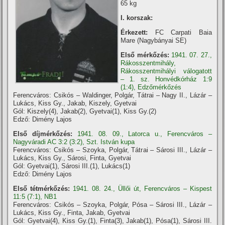
65 kg
I. korszak:
Érkezett:
FC Carpati Baia
Mare (Nagybányai SE)
Első mérkőzés:
1941. 07. 27.,
Rákosszentmihály,
Rákosszentmihályi válogatott
– 1. sz. Honvédkórház 1:9
(1:4), Edzőmérkőzés
Ferencváros: Csikós – Waldinger, Polgár, Tátrai – Nagy II., Lázár –
Lukács, Kiss Gy., Jakab, Kiszely, Gyetvai
Gól: Kiszely(4), Jakab(2), Gyetvai(1), Kiss Gy.(2)
Edző: Dimény Lajos
Első díjmérkőzés:
1941. 08. 09., Latorca u., Ferencváros –
Nagyváradi AC 3:2 (3:2), Szt. István kupa
Ferencváros: Csikós – Szoyka, Polgár, Tátrai – Sárosi III., Lázár –
Lukács, Kiss Gy., Sárosi, Finta, Gyetvai
Gól: Gyetvai(1), Sárosi III.(1), Lukács(1)
Edző: Dimény Lajos
Első tétmérkőzés:
1941. 08. 24., Üllői út, Ferencváros – Kispest
11:5 (7:1), NB1
Ferencváros: Csikós – Szoyka, Polgár, Pósa – Sárosi III., Lázár –
Lukács, Kiss Gy., Finta, Jakab, Gyetvai
Gól: Gyetvai(4), Kiss Gy.(1), Finta(3), Jakab(1), Pósa(1), Sárosi III.