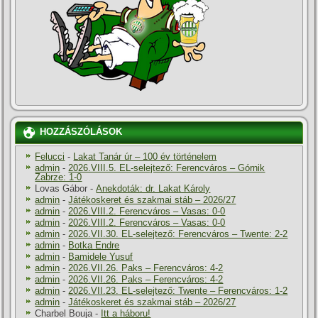
HOZZÁSZÓLÁSOK
Felucci
-
Lakat Tanár úr – 100 év történelem
admin
-
2026.VIII.5. EL-selejtező: Ferencváros – Górnik
Zabrze: 1-0
Lovas Gábor
-
Anekdoták: dr. Lakat Károly
admin
-
Játékoskeret és szakmai stáb – 2026/27
admin
-
2026.VIII.2. Ferencváros – Vasas: 0-0
admin
-
2026.VIII.2. Ferencváros – Vasas: 0-0
admin
-
2026.VII.30. EL-selejtező: Ferencváros – Twente: 2-2
admin
-
Botka Endre
admin
-
Bamidele Yusuf
admin
-
2026.VII.26. Paks – Ferencváros: 4-2
admin
-
2026.VII.26. Paks – Ferencváros: 4-2
admin
-
2026.VII.23. EL-selejtező: Twente – Ferencváros: 1-2
admin
-
Játékoskeret és szakmai stáb – 2026/27
Charbel Bouja
-
Itt a háboru!