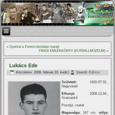
«
Gyetvai a Ferencvárosban marad
FRADI EMLÉKKÖNYV (FUTBALLMÚZEUM)
»
Lukács Ede
Közzétéve:
2009. február 10. kedd
|
Szerző:
K@rcsi
Született:
1920.07.02.,
Nagyvárad
Elhunyt:
2008.12.04.,
Szarvaskő
Posztja: csatár
Magassága:
167 cm,
súlya: