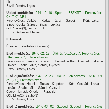
(1)
Edző: Dimény Lajos
Utolsó mérkőzés:
1944. 12. 10., Sport u., BSZKRT – Ferencváros
0:4 (0:0), NB1
Ferencváros: Csikós – Rudas, Tátrai – Sárosi III., Kéri, Lakat –
Sipos, Gyulai, Sárosi, Tihanyi, Lukács
Gól: Sárosi(3), Sárosi III.(1)
Edző: Berkessy Elemér
II. korszak:
Érkezett:
Libertatae Oradea(?)
Első mérkőzés:
1947. 02. 12., Üllői út (edzőpálya), Ferencváros –
Hitelbank ?:?, Edzőmérkőzés
Ferencváros: Henni – Csiszár I., Hernádi – Kéri, Csanádi, Lakat –
Lukács, Szabó, Mike, Sárosi, Gyetvai
Edző: Dimény Lajos
Első díjmérkőzés:
1947. 02. 23., Üllői út, Ferencváros – MOGÜRT
3:1 (2:0), Éremmérkőzés
Ferencváros: Henni – Rudas, Kispéter – Kéri, Csanádi, Lakat –
Lukács, Szabó, Mike, Sárosi, Gyetvai
Csere: Hernádi, Ónody I., Paraczki
Gól: Mike(2), Szabó(1)
Edző: Dimény Lajos
Első tétmérkőzés:
1947. 03. 02., Szeged, Szeged – Ferencváros