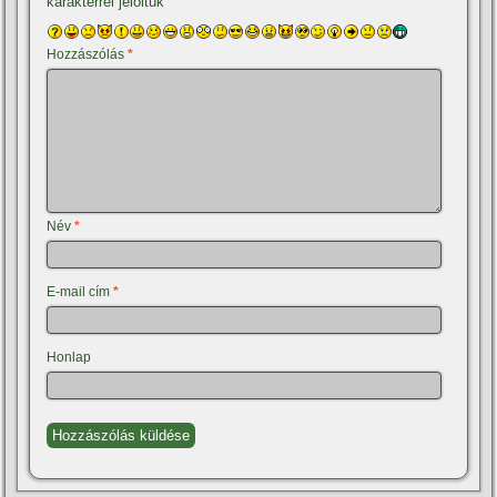
karakterrel jelöltük
Hozzászólás
*
Név
*
E-mail cím
*
Honlap