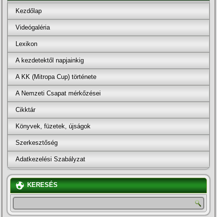
Kezdőlap
Videógaléria
Lexikon
A kezdetektől napjainkig
A KK (Mitropa Cup) története
A Nemzeti Csapat mérkőzései
Cikktár
Könyvek, füzetek, újságok
Szerkesztőség
Adatkezelési Szabályzat
KERESÉS