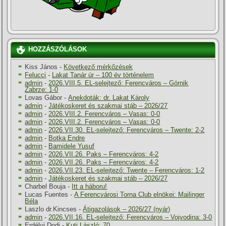
HOZZÁSZÓLÁSOK
Kiss János
-
Következő mérkőzések
Felucci
-
Lakat Tanár úr – 100 év történelem
admin
-
2026.VIII.5. EL-selejtező: Ferencváros – Górnik
Zabrze: 1-0
Lovas Gábor
-
Anekdoták: dr. Lakat Károly
admin
-
Játékoskeret és szakmai stáb – 2026/27
admin
-
2026.VIII.2. Ferencváros – Vasas: 0-0
admin
-
2026.VIII.2. Ferencváros – Vasas: 0-0
admin
-
2026.VII.30. EL-selejtező: Ferencváros – Twente: 2-2
admin
-
Botka Endre
admin
-
Bamidele Yusuf
admin
-
2026.VII.26. Paks – Ferencváros: 4-2
admin
-
2026.VII.26. Paks – Ferencváros: 4-2
admin
-
2026.VII.23. EL-selejtező: Twente – Ferencváros: 1-2
admin
-
Játékoskeret és szakmai stáb – 2026/27
Charbel Bouja
-
Itt a háboru!
Lucas Fuentes
-
A Ferencvárosi Torna Club elnökei: Mailinger
Béla
Laszlo dr.Kincses
-
Átigazolások – 2026/27 (nyár)
admin
-
2026.VII.16. EL-selejtező: Ferencváros – Vojvodina: 3-0
Erdélyi Dodi
-
Kuti László: 70