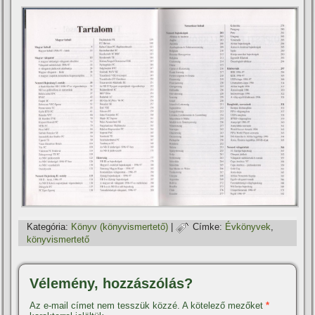
Kategória:
Könyv (könyvismertető)
|
Címke:
Évkönyvek
,
könyvismertető
Vélemény, hozzászólás?
Az e-mail címet nem tesszük közzé.
A kötelező mezőket
*