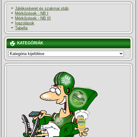
Játékoskeret és szakmai stáb
Mérkőzések - NB I
Mérkőzések - NB III
Igazolások
Tabella
KATEGÓRIÁK
KATEGÓRIÁK