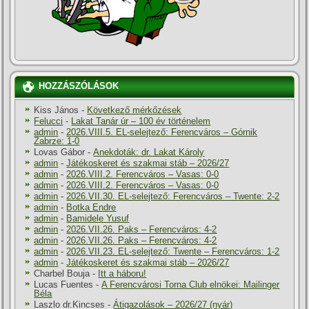
HOZZÁSZÓLÁSOK
Kiss János
-
Következő mérkőzések
Felucci
-
Lakat Tanár úr – 100 év történelem
admin
-
2026.VIII.5. EL-selejtező: Ferencváros – Górnik
Zabrze: 1-0
Lovas Gábor
-
Anekdoták: dr. Lakat Károly
admin
-
Játékoskeret és szakmai stáb – 2026/27
admin
-
2026.VIII.2. Ferencváros – Vasas: 0-0
admin
-
2026.VIII.2. Ferencváros – Vasas: 0-0
admin
-
2026.VII.30. EL-selejtező: Ferencváros – Twente: 2-2
admin
-
Botka Endre
admin
-
Bamidele Yusuf
admin
-
2026.VII.26. Paks – Ferencváros: 4-2
admin
-
2026.VII.26. Paks – Ferencváros: 4-2
admin
-
2026.VII.23. EL-selejtező: Twente – Ferencváros: 1-2
admin
-
Játékoskeret és szakmai stáb – 2026/27
Charbel Bouja
-
Itt a háboru!
Lucas Fuentes
-
A Ferencvárosi Torna Club elnökei: Mailinger
Béla
Laszlo dr.Kincses
-
Átigazolások – 2026/27 (nyár)