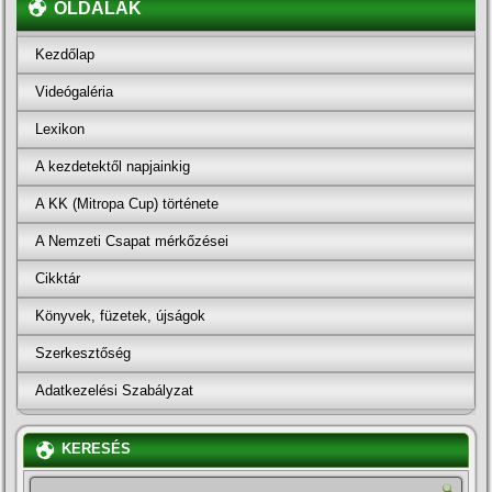
OLDALAK
Kezdőlap
Videógaléria
Lexikon
A kezdetektől napjainkig
A KK (Mitropa Cup) története
A Nemzeti Csapat mérkőzései
Cikktár
Könyvek, füzetek, újságok
Szerkesztőség
Adatkezelési Szabályzat
KERESÉS