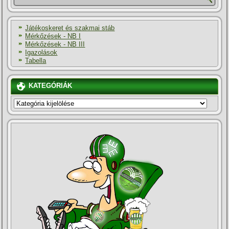
Játékoskeret és szakmai stáb
Mérkőzések - NB I
Mérkőzések - NB III
Igazolások
Tabella
KATEGÓRIÁK
KATEGÓRIÁK