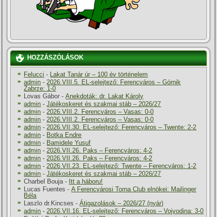
HOZZÁSZÓLÁSOK
Felucci
-
Lakat Tanár úr – 100 év történelem
admin
-
2026.VIII.5. EL-selejtező: Ferencváros – Górnik
Zabrze: 1-0
Lovas Gábor
-
Anekdoták: dr. Lakat Károly
admin
-
Játékoskeret és szakmai stáb – 2026/27
admin
-
2026.VIII.2. Ferencváros – Vasas: 0-0
admin
-
2026.VIII.2. Ferencváros – Vasas: 0-0
admin
-
2026.VII.30. EL-selejtező: Ferencváros – Twente: 2-2
admin
-
Botka Endre
admin
-
Bamidele Yusuf
admin
-
2026.VII.26. Paks – Ferencváros: 4-2
admin
-
2026.VII.26. Paks – Ferencváros: 4-2
admin
-
2026.VII.23. EL-selejtező: Twente – Ferencváros: 1-2
admin
-
Játékoskeret és szakmai stáb – 2026/27
Charbel Bouja
-
Itt a háboru!
Lucas Fuentes
-
A Ferencvárosi Torna Club elnökei: Mailinger
Béla
Laszlo dr.Kincses
-
Átigazolások – 2026/27 (nyár)
admin
-
2026.VII.16. EL-selejtező: Ferencváros – Vojvodina: 3-0