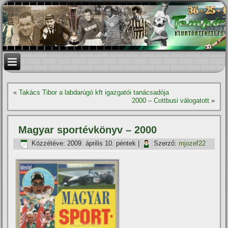
«
Takács Tibor a labdarúgó kft igazgatói tanácsadója
2000 – Cottbusi válogatott
»
Magyar sportévkönyv – 2000
Közzétéve:
2009. április 10. péntek
|
Szerző:
mjozef22