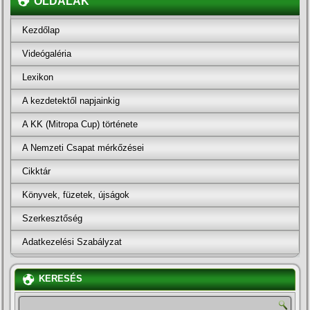
OLDALAK
Kezdőlap
Videógaléria
Lexikon
A kezdetektől napjainkig
A KK (Mitropa Cup) története
A Nemzeti Csapat mérkőzései
Cikktár
Könyvek, füzetek, újságok
Szerkesztőség
Adatkezelési Szabályzat
KERESÉS